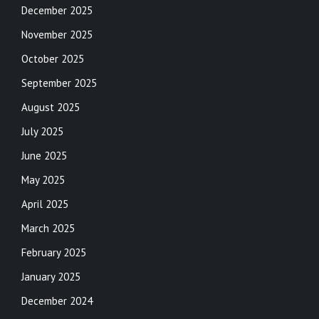
December 2025
November 2025
October 2025
September 2025
August 2025
July 2025
June 2025
May 2025
April 2025
March 2025
February 2025
January 2025
December 2024