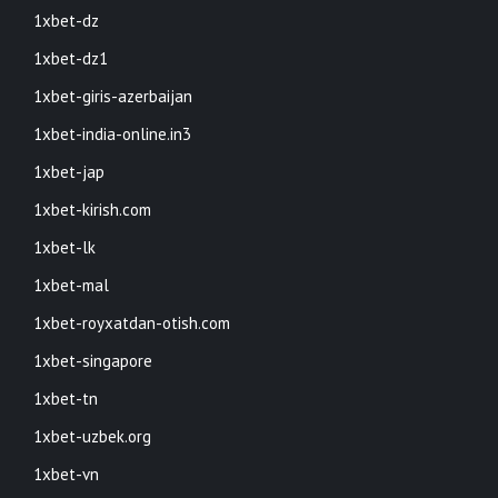
1xbet-dz
1xbet-dz1
1xbet-giris-azerbaijan
1xbet-india-online.in3
1xbet-jap
1xbet-kirish.com
1xbet-lk
1xbet-mal
1xbet-royxatdan-otish.com
1xbet-singapore
1xbet-tn
1xbet-uzbek.org
1xbet-vn