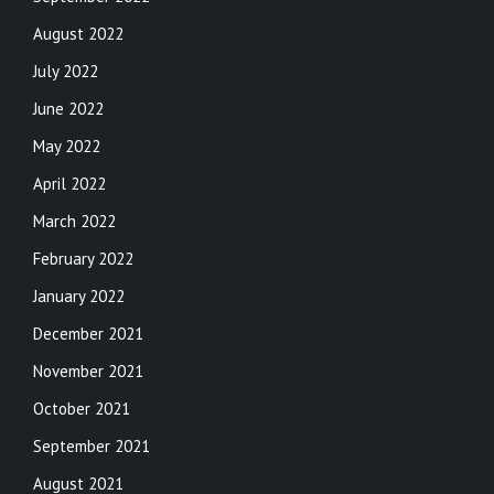
August 2022
July 2022
June 2022
May 2022
April 2022
March 2022
February 2022
January 2022
December 2021
November 2021
October 2021
September 2021
August 2021