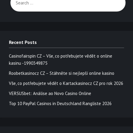
Recent Posts
Casinofairspin CZ – Vše, co potřebujete vědět o online
kasinu -1990349875
Roobetkasinocz CZ – Stáhněte si nejlepší online kasino
Vše, co potřebujete vědět o Kartackasinocz CZ pro rok 2026
VERSUSbet: Análise ao Novo Casino Online
Top 10 PayPal Casinos in Deutschland Rangliste 2026