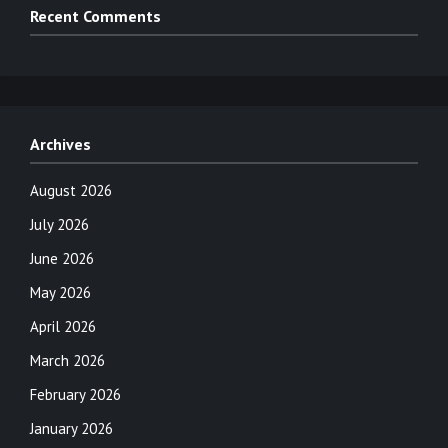
Recent Comments
Archives
August 2026
July 2026
June 2026
May 2026
April 2026
March 2026
February 2026
January 2026