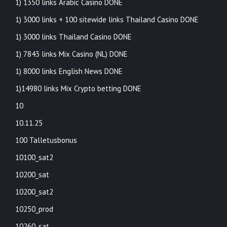
1) 1350 links Arabic Casino DONE
1) 3000 links + 100 sitewide links Thailand Casino DONE
1) 3000 links Thailand Casino DONE
1) 7843 links Mix Casino (NL) DONE
1) 8000 links English News DONE
1)14980 links Mix Crypto betting DONE
10
10.11.25
100 Talletusbonus
10100_sat2
10200_sat
10200_sat2
10250_prod
10260_sat