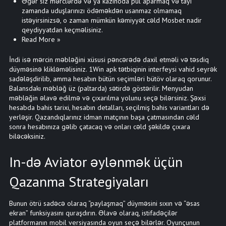
Əgər siz mərclərdə və ya kazinoda pul aparmaq və tayı
zamanda uduşlarınızı ödəməkdən usanmaz olmamaq
istəyirsinizsə, o zaman mümkün kəmiyyət cəld Mosbet nadir
qeydiyyatdan keçməlisiniz.
Read More »
İndi isə mərcin məbləğini xüsusi pəncərədə daxil etməli və təsdiq
düyməsinə klikləməlisiniz. 1Win apk tətbiqinin interfeysi vahid seyrək
sadələşdirilib, amma hesabın bütün seçimləri bütöv olaraq qorunur.
Balansdakı məbləğ üz (paltarda) sətirdə göstərilir. Menyudan
məbləğin əlavə edilmə və çıxarılma yolunu seçə bilərsiniz. Şəxsi
hesabda bahis tarixi, hesabın detalları, seçilmiş bahis variantları də
yerləşir. Qazandıqlarınız idman matçının başa çatmasından cəld
sonra hesabınıza gəlib çatacaq və onları cəld şəkildə çıxara
biləcəksiniz.
In-də Aviator əylənmək üçün
Qazanma Strategiyaları
Bunun ötrü sadəcə olaraq “paylaşmaq” düyməsini sıxın və “əsas
ekran” funksiyasını quraşdırın. Əlavə olaraq, istifadəçilər
platformanın mobil versiyasında oyun seçə bilərlər. Oyunçunun