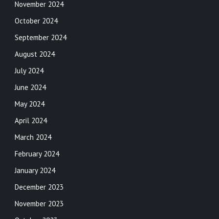
November 2024
October 2024
September 2024
August 2024
July 2024
June 2024
May 2024
April 2024
March 2024
February 2024
January 2024
December 2023
November 2023