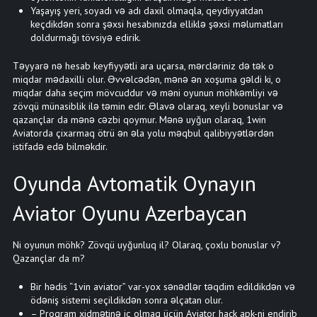
Yaşayış yeri, soyadı və adı daxil olmaqla, qeydiyyatdan
keçdikdən sonra şəxsi hesabınızda elliklə şəxsi məlumatları
doldurmağı tövsiyə edirik.
Təyyarə nə hesab keyfiyyətli ara uçarsa, mərcləriniz də tək o
miqdar mədaxilli olur. Əvvəlcədən, mənə ən xoşuma gəldi ki, o
miqdar daha seçim mövcuddur və məni oyunun möhkəmliyi və
zövqü münasiblik ilə təmin edir. Əlavə olaraq, xeyli bonuslar və
qazançlar da mənə cəzbi qoymur. Mənə uyğun olaraq, 1win
Aviatorda çixarmaq ötrü ən əla yolu məqbul qalibiyyətlərdən
istifadə edə bilməkdir.
Oyunda Avtomatik Oynayın
Aviator Oyunu Azerbaycan
Ni oyunun möhk? Zövqü uyğunluq il? Olaraq, çoxlu bonuslar v?
Qazançlar da m?
Bir hədis “1vin aviator” var-yox sənədlər təqdim edildikdən və
ödəniş sistemi seçildikdən sonra əlçatan olur.
– Proqram xidmətinə iç olmaq üçün Aviator hack apk-ni endirib