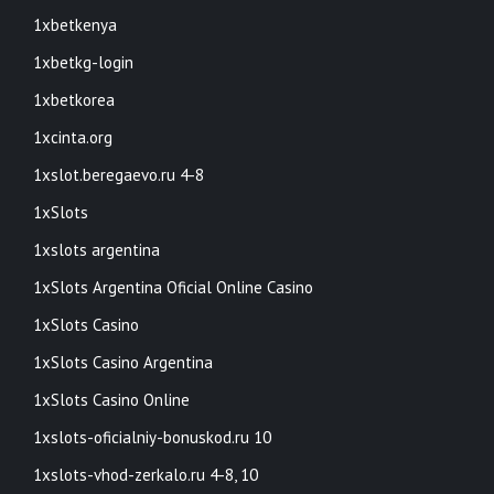
1xbetkenya
1xbetkg-login
1xbetkorea
1xcinta.org
1xslot.beregaevo.ru 4-8
1xSlots
1xslots argentina
1xSlots Argentina Oficial Online Casino
1xSlots Casino
1xSlots Casino Argentina
1xSlots Casino Online
1xslots-oficialniy-bonuskod.ru 10
1xslots-vhod-zerkalo.ru 4-8, 10