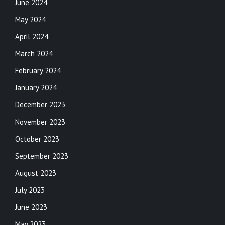
June 2024
May 2024
April 2024
March 2024
February 2024
January 2024
December 2023
November 2023
October 2023
September 2023
August 2023
July 2023
June 2023
May 2023