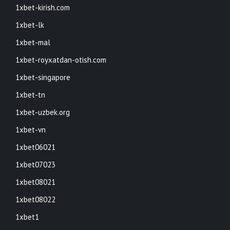
1xbet-kirish.com
1xbet-lk
1xbet-mal
1xbet-royxatdan-otish.com
1xbet-singapore
1xbet-tn
1xbet-uzbek.org
1xbet-vn
1xbet06021
1xbet07023
1xbet08021
1xbet08022
1xbet1