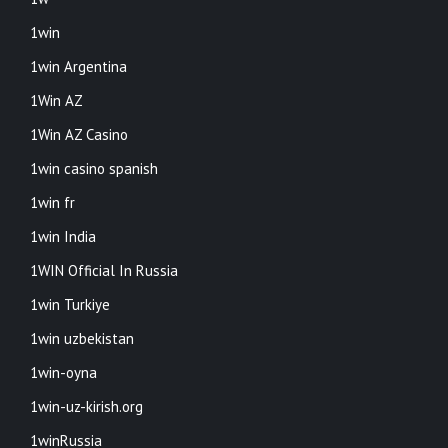
1win
1win Argentina
1Win AZ
1Win AZ Casino
1win casino spanish
1win fr
1win India
1WIN Official In Russia
1win Turkiye
1win uzbekistan
1win-oyna
1win-uz-kirish.org
1winRussia