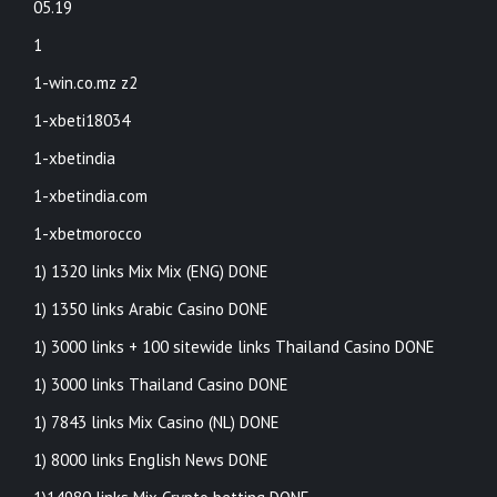
05.19
1
1-win.co.mz z2
1-xbeti18034
1-xbetindia
1-xbetindia.com
1-xbetmorocco
1) 1320 links Mix Mix (ENG) DONE
1) 1350 links Arabic Casino DONE
1) 3000 links + 100 sitewide links Thailand Casino DONE
1) 3000 links Thailand Casino DONE
1) 7843 links Mix Casino (NL) DONE
1) 8000 links English News DONE