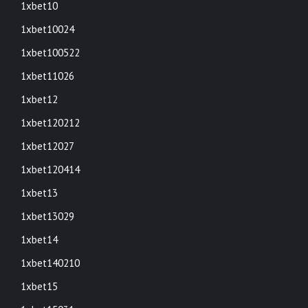
1xbet10
1xbet10024
1xbet100522
1xbet11026
1xbet12
1xbet120212
1xbet12027
1xbet120414
1xbet13
1xbet13029
1xbet14
1xbet140210
1xbet15