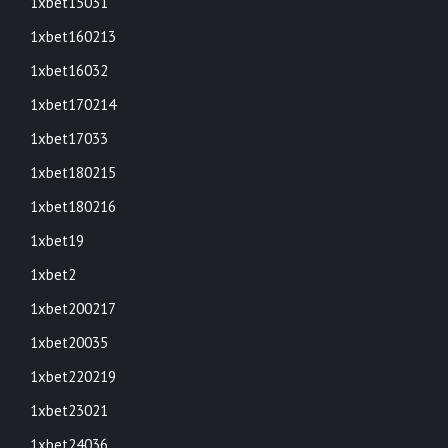
1xbet15031
1xbet160213
1xbet16032
1xbet170214
1xbet17033
1xbet180215
1xbet180216
1xbet19
1xbet2
1xbet200217
1xbet20035
1xbet220219
1xbet23021
1xbet24036