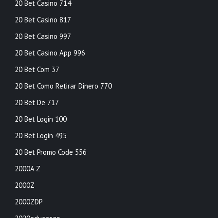
20 Bet Casino 714
20 Bet Casino 817
20 Bet Casino 997
20 Bet Casino App 996
20 Bet Com 37
20 Bet Como Retirar Dinero 770
20 Bet De 717
20 Bet Login 100
20 Bet Login 495
20 Bet Promo Code 556
2000A Z
2000Z
2000ZDP