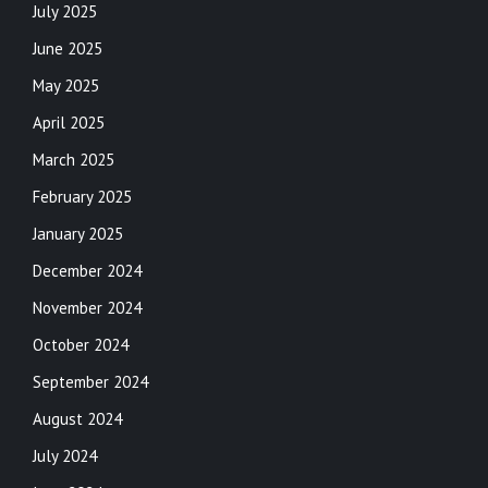
July 2025
June 2025
May 2025
April 2025
March 2025
February 2025
January 2025
December 2024
November 2024
October 2024
September 2024
August 2024
July 2024