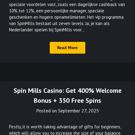
speciale voordelen vast, zoals een dagelijkse cashback van
10% tot 12%, een persoonlijke manager, speciale
geschenken en hogere opnamelimieten. Het vip programma
van SpinMills bestaat uit zeven levels. Ja, je kan als
Nederlander spelen bij SpinMills voor…
Read More
Spin Mills Casino: Get 400% Welcome
Bonus + 350 Free Spins
Posted on
September 27, 2025
Firstly, it is worth taking advantage of gifts for beginners,
which will allow you to increase the size of your balance