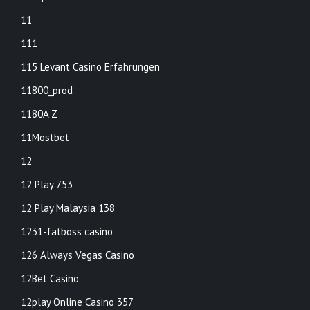
11
111
115 Levant Casino Erfahrungen
11800_prod
1180A Z
11Mostbet
12
12 Play 753
12 Play Malaysia 138
1231-fatboss casino
126 Always Vegas Casino
12Bet Casino
12play Online Casino 357