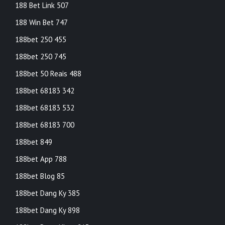
188 Bet Link 507
188 Win Bet 747
188bet 250 455
188bet 250 745
188bet 50 Reais 488
188bet 68183 342
188bet 68183 532
188bet 68183 700
188bet 849
188bet App 788
188bet Blog 85
188bet Dang Ky 385
188bet Dang Ky 898