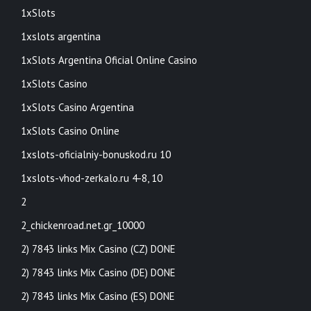
1xSlots
1xslots argentina
1xSlots Argentina Oficial Online Casino
1xSlots Casino
1xSlots Casino Argentina
1xSlots Casino Online
1xslots-oficialniy-bonuskod.ru 10
1xslots-vhod-zerkalo.ru 4-8, 10
2
2_chickenroad.net.gr_10000
2) 7843 links Mix Casino (CZ) DONE
2) 7843 links Mix Casino (DE) DONE
2) 7843 links Mix Casino (ES) DONE