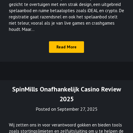
gezicht te overtuigen met een strak design, een uitgebreid
spelaanbod en ruime betaalopties zoals iDEAL en crypto. De
registratie gaat razendsnel en ook het spelaanbod stelt
niet teleur, vooral als je van live games en crashgames
houdt. Maar…
Read More
SpinMills Onafhankelijk Casino Review
2025
Posted on
September 27, 2025
Wij zetten ons in voor verantwoord gokken en bieden tools
zoals stortingslimieten en zelfuitsluiting om u te helpen de