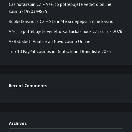
Casinofairspin CZ – Vše, co potřebujete vědět o online
kasinu -1990349875
Roobetkasinocz CZ – Stáhněte si nejlepší online kasino
Vše, co potřebujete vědět o Kartackasinocz CZ pro rok 2026
VERSUSbet: Análise ao Novo Casino Online
Top 10 PayPal Casinos in Deutschland Rangliste 2026
Recent Comments
Archives