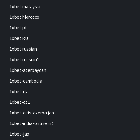
1xbet malaysia
1xbet Morocco
1xbet pt
1xbet RU
1xbet russian
1xbet russian1
1xbet-azerbaycan
1xbet-cambodia
1xbet-dz
1xbet-dz1
1xbet-giris-azerbaijan
1xbet-india-online.in3
1xbet-jap