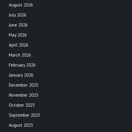
August 2026
July 2026
June 2026
May 2026
April 2026
March 2026
February 2026
January 2026
December 2025
November 2025
October 2025
September 2025
August 2025