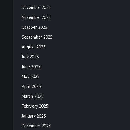
December 2025
November 2025
October 2025
September 2025
August 2025
July 2025
June 2025
May 2025
April 2025
March 2025
February 2025
January 2025
December 2024