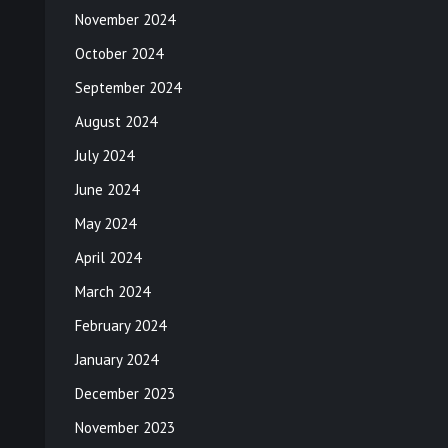
November 2024
October 2024
September 2024
August 2024
July 2024
June 2024
May 2024
April 2024
March 2024
February 2024
January 2024
December 2023
November 2023