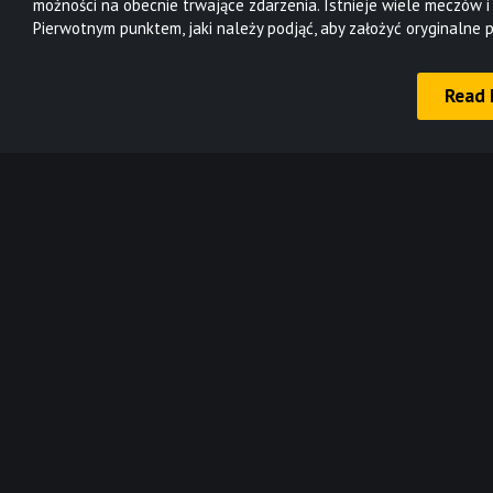
możności na obecnie trwające zdarzenia. Istnieje wiele meczów
Pierwotnym punktem, jaki należy podjąć, aby założyć oryginalne 
Read 