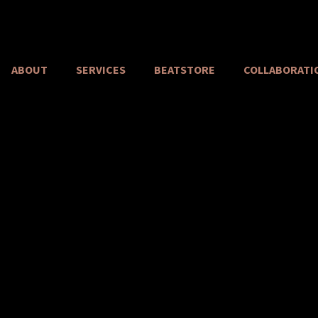
ABOUT
SERVICES
BEATSTORE
COLLABORATI