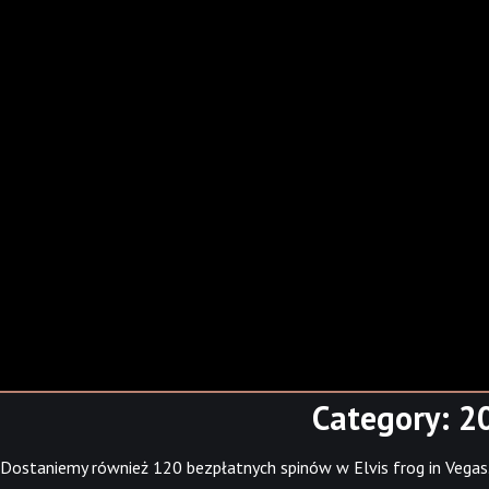
Category:
20
Dostaniemy również 120 bezpłatnych spinów w Elvis frog in Vegas