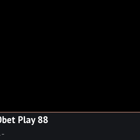
bet Play 88
. –