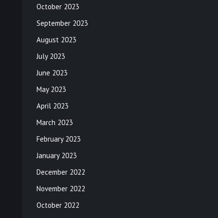
October 2023
September 2023
August 2023
July 2023
June 2023
May 2023
April 2023
March 2023
February 2023
January 2023
December 2022
November 2022
October 2022