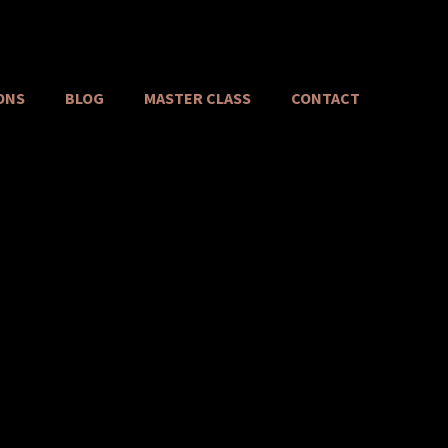
ONS
BLOG
MASTER CLASS
CONTACT