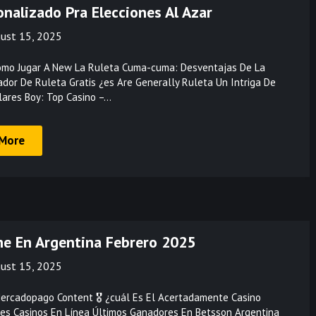
onalizado Pra Elecciones Al Azar
ust 15, 2025
Cómo Jugar A New La Ruleta Cuma-cuma: Desventajas De La
dor De Ruleta Gratis ¿es Are Generally Ruleta Un Intriga De
lares Boy: Top Casino –…
More
ne En Argentina Febrero 2025
ust 15, 2025
ercadopago Content 🎖️ ¿cuál Es El Acertadamente Casino
es Casinos En Línea Últimos Ganadores En Betsson Argentina