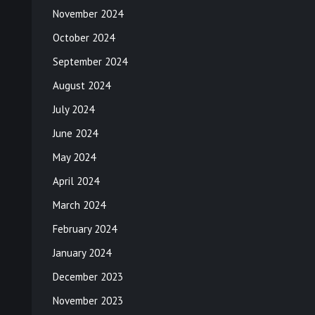
November 2024
October 2024
September 2024
August 2024
July 2024
June 2024
May 2024
April 2024
March 2024
February 2024
January 2024
December 2023
November 2023