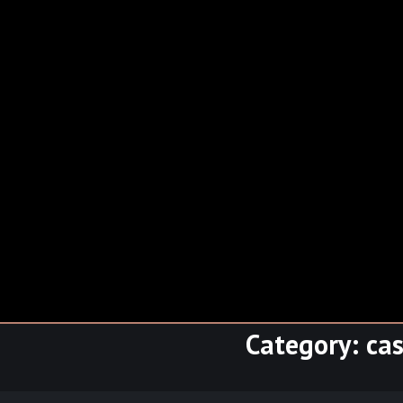
Category:
cas