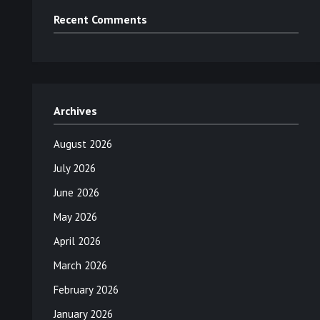
Recent Comments
Archives
August 2026
July 2026
June 2026
May 2026
April 2026
March 2026
February 2026
January 2026