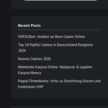
Recent Posts
VERSUSbet: Análise ao Novo Casino Online
Top 10 PayPal Casinos in Deutschland Rangliste
2026
Nuevos Casinos 2026
Niemieckie Kasyna Online: Najlepsze & Legalne
Kasyna Niemcy
Paypal Firmenkonto: Infos zu Einrichtung, Kosten und
Funktionen CHIP