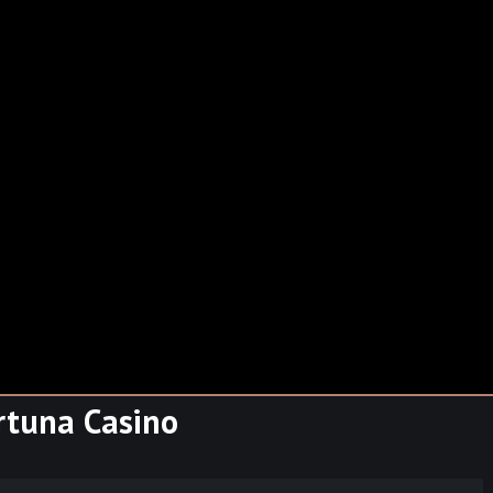
rtuna Casino