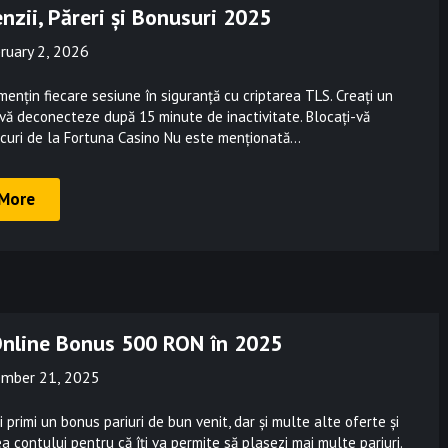
zii, Păreri și Bonusuri 2025
ruary 2, 2026
 mențin fiecare sesiune în siguranță cu criptarea TLS. Creați un
să vă deconecteze după 15 minute de inactivitate. Blocați-vă
Jocuri de la Fortuna Casino Nu este menționată…
More
 Online Bonus 500 RON în 2025
mber 21, 2025
i primi un bonus pariuri de bun venit, dar și multe alte oferte și
a contului pentru că îți va permite să plasezi mai multe pariuri.