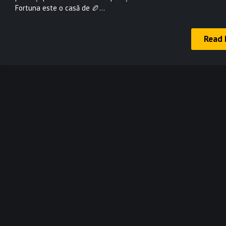
Fortuna este o casă de 🏉…
Read 