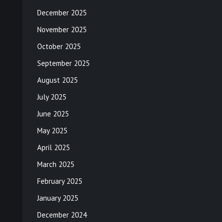
December 2025
November 2025
October 2025
September 2025
August 2025
July 2025
June 2025
May 2025
April 2025
March 2025
February 2025
January 2025
December 2024