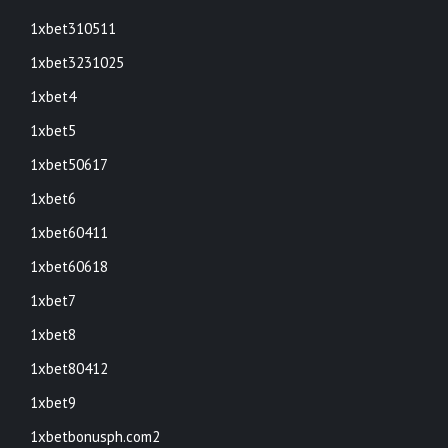
1xbet310511
1xbet3231025
1xbet4
1xbet5
1xbet50617
1xbet6
1xbet60411
1xbet60618
1xbet7
1xbet8
1xbet80412
1xbet9
1xbetbonusph.com2