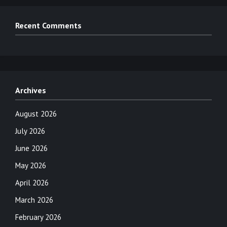
Recent Comments
Archives
August 2026
July 2026
June 2026
May 2026
April 2026
March 2026
February 2026