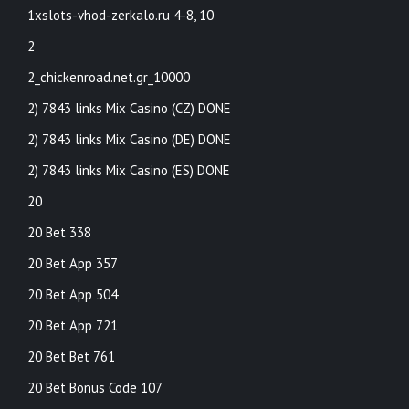
1xslots-vhod-zerkalo.ru 4-8, 10
2
2_chickenroad.net.gr_10000
2) 7843 links Mix Casino (CZ) DONE
2) 7843 links Mix Casino (DE) DONE
2) 7843 links Mix Casino (ES) DONE
20
20 Bet 338
20 Bet App 357
20 Bet App 504
20 Bet App 721
20 Bet Bet 761
20 Bet Bonus Code 107