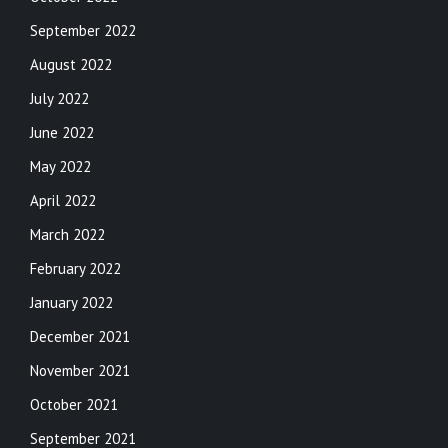
September 2022
August 2022
July 2022
June 2022
May 2022
April 2022
March 2022
February 2022
January 2022
December 2021
November 2021
October 2021
September 2021