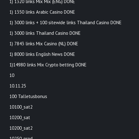
1) 1320 links Mix Mix (ENG) DONE
1) 1350 links Arabic Casino DONE
1) 3000 links + 100 sitewide links Thailand Casino DONE
1) 3000 links Thailand Casino DONE
1) 7843 links Mix Casino (NL) DONE
1) 8000 links English News DONE
1)14980 links Mix Crypto betting DONE
10
10.11.25
100 Talletusbonus
10100_sat2
10200_sat
10200_sat2
10250_prod