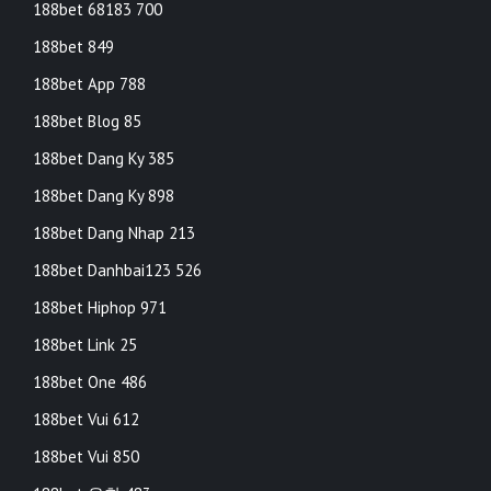
188bet 68183 700
188bet 849
188bet App 788
188bet Blog 85
188bet Dang Ky 385
188bet Dang Ky 898
188bet Dang Nhap 213
188bet Danhbai123 526
188bet Hiphop 971
188bet Link 25
188bet One 486
188bet Vui 612
188bet Vui 850