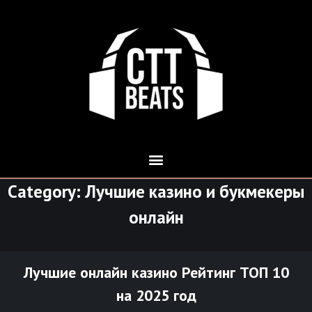
Category:
Лучшие казино и букмекеры
онлайн
Лучшие онлайн казино Рейтинг ТОП 10
на 2025 год