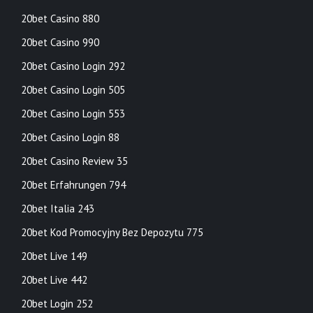
20bet Casino 880
20bet Casino 990
20bet Casino Login 292
20bet Casino Login 505
20bet Casino Login 553
20bet Casino Login 88
20bet Casino Review 35
20bet Erfahrungen 794
20bet Italia 243
20bet Kod Promocyjny Bez Depozytu 775
20bet Live 149
20bet Live 442
20bet Login 252