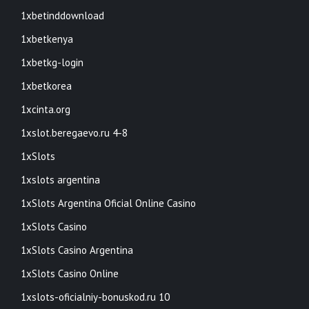
1xbetinddownload
1xbetkenya
1xbetkg-login
1xbetkorea
1xcinta.org
1xslot.beregaevo.ru 4-8
1xSlots
1xslots argentina
1xSlots Argentina Oficial Online Casino
1xSlots Casino
1xSlots Casino Argentina
1xSlots Casino Online
1xslots-oficialniy-bonuskod.ru 10