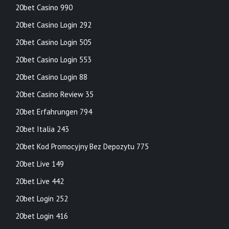
20bet Casino 990
20bet Casino Login 292
20bet Casino Login 505
20bet Casino Login 553
20bet Casino Login 88
20bet Casino Review 35
20bet Erfahrungen 794
20bet Italia 243
20bet Kod Promocyjny Bez Depozytu 775
20bet Live 149
20bet Live 442
20bet Login 252
20bet Login 416