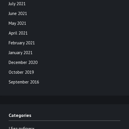
July 2021
June 2021
May 2021
April 2021
February 2021
January 2021
December 2020
October 2019
September 2016
Categories
! Без рубрики