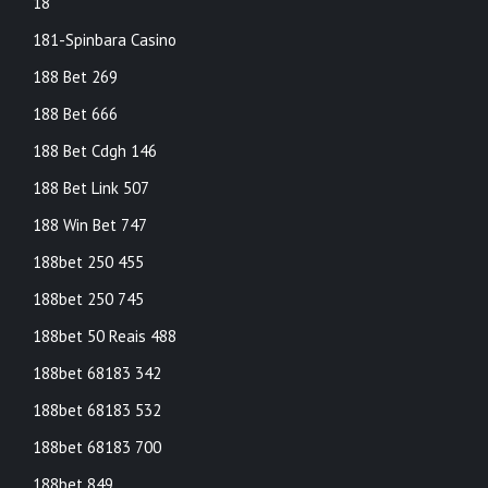
18
181-Spinbara Casino
188 Bet 269
188 Bet 666
188 Bet Cdgh 146
188 Bet Link 507
188 Win Bet 747
188bet 250 455
188bet 250 745
188bet 50 Reais 488
188bet 68183 342
188bet 68183 532
188bet 68183 700
188bet 849