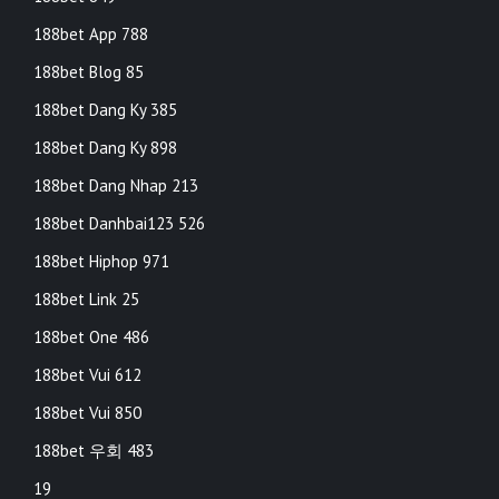
188bet App 788
188bet Blog 85
188bet Dang Ky 385
188bet Dang Ky 898
188bet Dang Nhap 213
188bet Danhbai123 526
188bet Hiphop 971
188bet Link 25
188bet One 486
188bet Vui 612
188bet Vui 850
188bet 우회 483
19