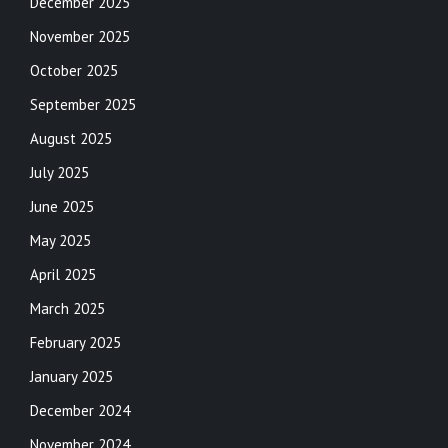
December 2025
November 2025
October 2025
September 2025
August 2025
July 2025
June 2025
May 2025
April 2025
March 2025
February 2025
January 2025
December 2024
November 2024