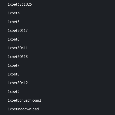
1xbet3231025
1xbet4
1xbet5
1xbet50617
1xbet6
1xbet60411
1xbet60618
1xbet7
1xbet8
1xbet80412
1xbet9
1xbetbonusph.com2
1xbetinddownload