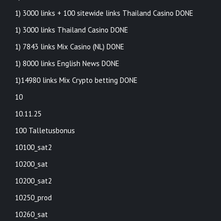
1) 3000 links + 100 sitewide links Thailand Casino DONE
1) 3000 links Thailand Casino DONE
1) 7843 links Mix Casino (NL) DONE
1) 8000 links English News DONE
1)14980 links Mix Crypto betting DONE
10
10.11.25
100 Talletusbonus
10100_sat2
10200_sat
10200_sat2
10250_prod
10260_sat