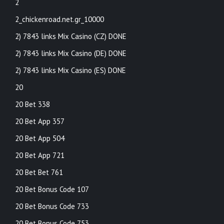
2
2_chickenroad.net.gr_10000
2) 7843 links Mix Casino (CZ) DONE
2) 7843 links Mix Casino (DE) DONE
2) 7843 links Mix Casino (ES) DONE
20
20 Bet 338
20 Bet App 357
20 Bet App 504
20 Bet App 721
20 Bet Bet 761
20 Bet Bonus Code 107
20 Bet Bonus Code 733
20 Bet Bonus Code 753