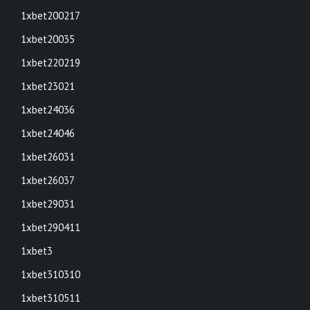
1xbet200217
1xbet20035
1xbet220219
1xbet23021
1xbet24036
1xbet24046
1xbet26031
1xbet26037
1xbet29031
1xbet290411
1xbet3
1xbet310310
1xbet310511