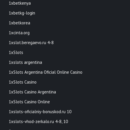
1xbetkenya
1xbetkg-login
1xbetkorea
1xcinta.org
1xslot.beregaevo.ru 4-8
1xSlots
1xslots argentina
1xSlots Argentina Oficial Online Casino
1xSlots Casino
1xSlots Casino Argentina
1xSlots Casino Online
1xslots-oficialniy-bonuskod.ru 10
1xslots-vhod-zerkalo.ru 4-8, 10