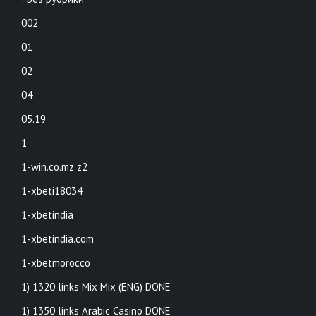
002
01
02
04
05.19
1
1-win.co.mz z2
1-xbeti18034
1-xbetindia
1-xbetindia.com
1-xbetmorocco
1) 1320 links Mix Mix (ENG) DONE
1) 1350 links Arabic Casino DONE