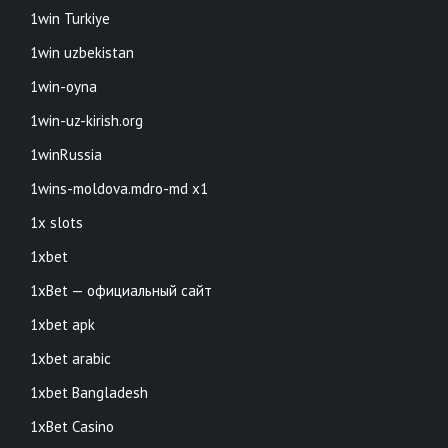
1win Turkiye
1win uzbekistan
1win-oyna
1win-uz-kirish.org
1winRussia
1wins-moldova.mdro-md x1
1x slots
1xbet
1xBet — официальный сайт
1xbet apk
1xbet arabic
1xbet Bangladesh
1xBet Casino