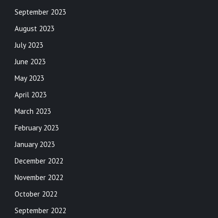
September 2023
August 2023
July 2023
June 2023
May 2023
April 2023
March 2023
February 2023
January 2023
December 2022
November 2022
October 2022
September 2022