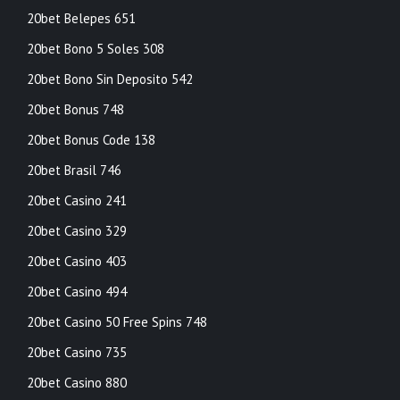
20bet Belepes 651
20bet Bono 5 Soles 308
20bet Bono Sin Deposito 542
20bet Bonus 748
20bet Bonus Code 138
20bet Brasil 746
20bet Casino 241
20bet Casino 329
20bet Casino 403
20bet Casino 494
20bet Casino 50 Free Spins 748
20bet Casino 735
20bet Casino 880