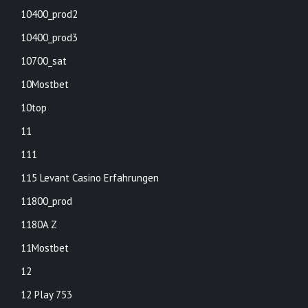
10400_prod2
10400_prod3
10700_sat
10Mostbet
10top
11
111
115 Levant Casino Erfahrungen
11800_prod
1180A Z
11Mostbet
12
12 Play 753