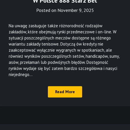
W Polsce 888 Starz Bet
Posted on
November 9, 2025
Na uwagę zasługuje także różnorodność rodzajów
zakładów, które obejmują rynki przedmeczowe i on-line. W
sytuacji poszczególnych meczów dostępne są różnego
wariantu zakłady tenisowe. Dotyczą ów kredyty nie
zaakceptować wyłącznie wygranych w spotkaniach, ale
również wyników poszczególnych setów, handicapów, sumy,
asów, przełamań lub podwójnych błędów. Dostępność
rynków wydaje się być zatem bardzo szczegółowa i nasyci
niejednego…
Read More