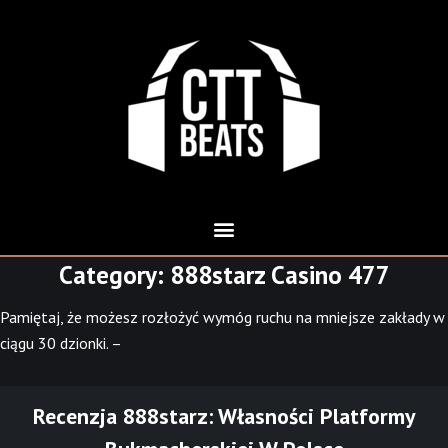
Category:
888starz Casino 477
Pamiętaj, że możesz rozłożyć wymóg ruchu na mniejsze zakłady w
ciągu 30 dzionki. –
Recenzja 888starz: Własności Platformy