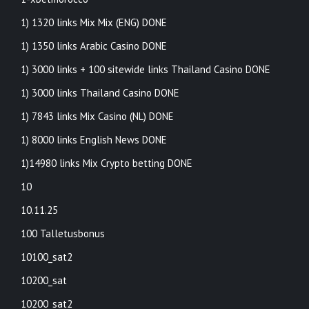
1) 1320 links Mix Mix (ENG) DONE
1) 1350 links Arabic Casino DONE
1) 3000 links + 100 sitewide links Thailand Casino DONE
1) 3000 links Thailand Casino DONE
1) 7843 links Mix Casino (NL) DONE
1) 8000 links English News DONE
1)14980 links Mix Crypto betting DONE
10
10.11.25
100 Talletusbonus
10100_sat2
10200_sat
10200_sat2