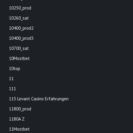
10250_prod
10260_sat
10400_prod2
10400_prod3
10700_sat
10Mostbet
10top
11
111
115 Levant Casino Erfahrungen
11800_prod
1180A Z
11Mostbet