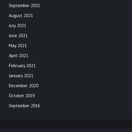
September 2021
August 2021
July 2021
June 2021
May 2021
April 2021
February 2021
January 2021
December 2020
October 2019
September 2016