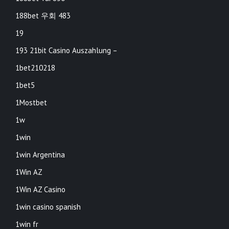
188bet 우회 483
19
193 21bit Casino Auszahlung –
1bet210218
1bet5
1Mostbet
1w
1win
1win Argentina
1Win AZ
1Win AZ Casino
1win casino spanish
1win fr