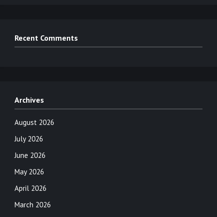
Recent Comments
Archives
August 2026
July 2026
June 2026
May 2026
April 2026
March 2026