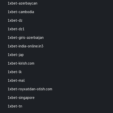
1xbet-azerbaycan
1xbet-cambodia
1xbet-dz
1xbet-dz1
1xbet-giris-azerbaijan
1xbet-india-online.in3
1xbet-jap
1xbet-kirish.com
1xbet-lk
1xbet-mal
1xbet-royxatdan-otish.com
1xbet-singapore
1xbet-tn