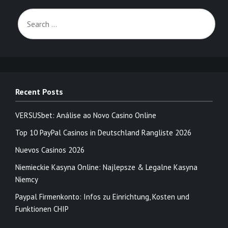
Recent Posts
VERSUSbet: Análise ao Novo Casino Online
Top 10 PayPal Casinos in Deutschland Rangliste 2026
Nuevos Casinos 2026
Niemieckie Kasyna Online: Najlepsze & Legalne Kasyna
Niemcy
Paypal Firmenkonto: Infos zu Einrichtung, Kosten und
Funktionen CHIP