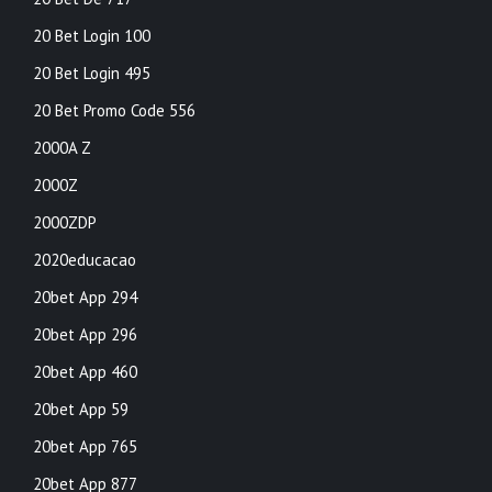
20 Bet Login 100
20 Bet Login 495
20 Bet Promo Code 556
2000A Z
2000Z
2000ZDP
2020educacao
20bet App 294
20bet App 296
20bet App 460
20bet App 59
20bet App 765
20bet App 877