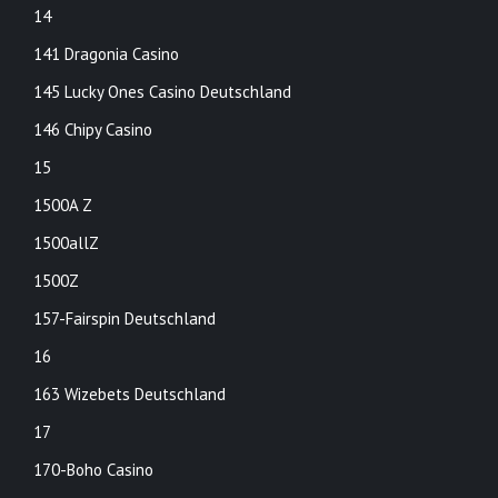
14
141 Dragonia Casino
145 Lucky Ones Casino Deutschland
146 Chipy Casino
15
1500A Z
1500allZ
1500Z
157-Fairspin Deutschland
16
163 Wizebets Deutschland
17
170-Boho Casino