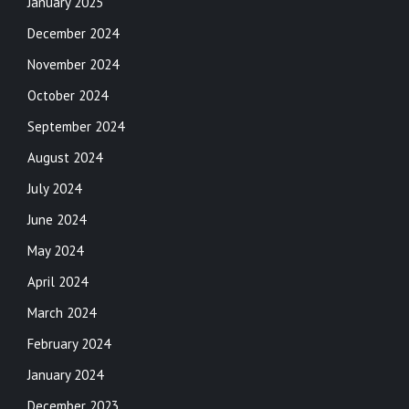
January 2025
December 2024
November 2024
October 2024
September 2024
August 2024
July 2024
June 2024
May 2024
April 2024
March 2024
February 2024
January 2024
December 2023