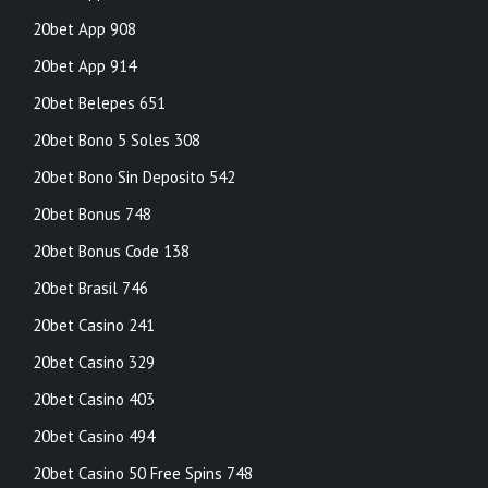
20bet App 908
20bet App 914
20bet Belepes 651
20bet Bono 5 Soles 308
20bet Bono Sin Deposito 542
20bet Bonus 748
20bet Bonus Code 138
20bet Brasil 746
20bet Casino 241
20bet Casino 329
20bet Casino 403
20bet Casino 494
20bet Casino 50 Free Spins 748