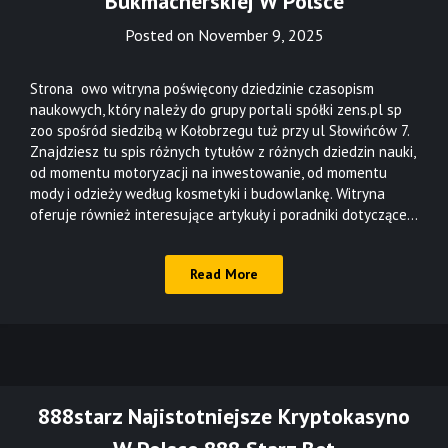
Bukmacherskiej W Polsce
Posted on
November 9, 2025
Strona owo witryna poświęcony dziedzinie czasopism
naukowych, który należy do grupy portali spółki zens.pl sp
zoo spośród siedzibą w Kołobrzegu tuż przy ul Słowińców 7.
Znajdziesz tu spis różnych tytułów z różnych dziedzin nauki,
od momentu motoryzacji na inwestowanie, od momentu
mody i odzieży według kosmetyki i budowlankę. Witryna
oferuje również interesujące artykuły i poradniki dotyczące…
Read More
888starz Najistotniejsze Kryptokasyno