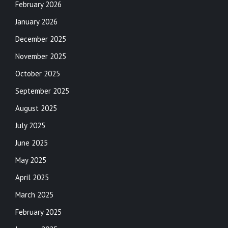
February 2026
January 2026
December 2025
November 2025
October 2025
September 2025
August 2025
July 2025
June 2025
May 2025
April 2025
March 2025
February 2025