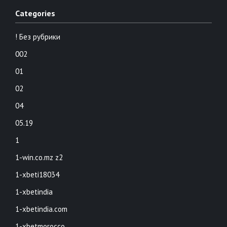
Categories
! Без рубрики
002
01
02
04
05.19
1
1-win.co.mz z2
1-xbeti18034
1-xbetindia
1-xbetindia.com
1-xbetmorocco