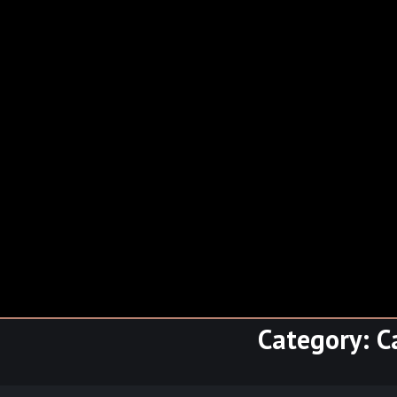
Category:
C