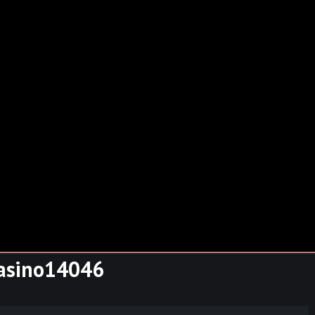
asino14046