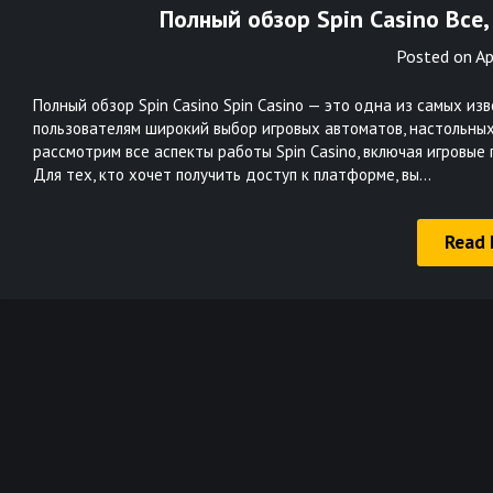
Полный обзор Spin Casino Все
Posted on
Ap
Полный обзор Spin Casino Spin Casino — это одна из самых и
пользователям широкий выбор игровых автоматов, настольных
рассмотрим все аспекты работы Spin Casino, включая игровые
Для тех, кто хочет получить доступ к платформе, вы…
Read 