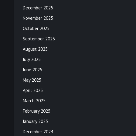
December 2025
November 2025
October 2025
September 2025
August 2025
July 2025
June 2025
May 2025
April 2025
March 2025
February 2025
January 2025
December 2024