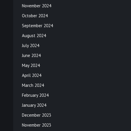
November 2024
October 2024
September 2024
August 2024
July 2024
June 2024
May 2024
April 2024
March 2024
February 2024
January 2024
December 2023
November 2023