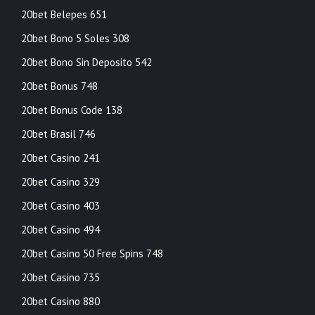
20bet Belepes 651
20bet Bono 5 Soles 308
20bet Bono Sin Deposito 542
20bet Bonus 748
20bet Bonus Code 138
20bet Brasil 746
20bet Casino 241
20bet Casino 329
20bet Casino 403
20bet Casino 494
20bet Casino 50 Free Spins 748
20bet Casino 735
20bet Casino 880