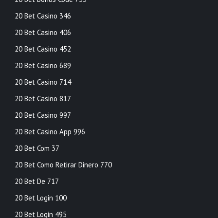
20 Bet Casino 346
20 Bet Casino 406
20 Bet Casino 452
20 Bet Casino 689
20 Bet Casino 714
20 Bet Casino 817
20 Bet Casino 997
20 Bet Casino App 996
20 Bet Com 37
20 Bet Como Retirar Dinero 770
20 Bet De 717
20 Bet Login 100
20 Bet Login 495