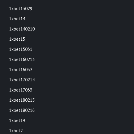
1xbet13029
1xbet14
1xbet140210
1xbet15
1xbet15031
1xbet160213
1xbet16032
1xbet170214
1xbet17033
1xbet180215
1xbet180216
1xbet19
1xbet2