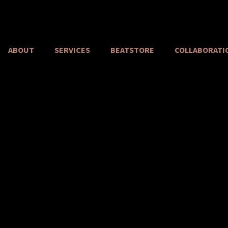
ABOUT
SERVICES
BEATSTORE
COLLABORATI