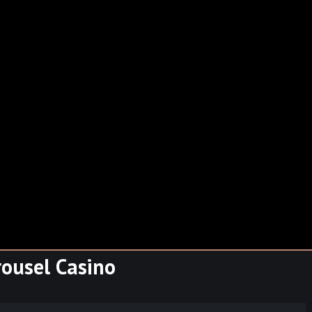
rousel Casino