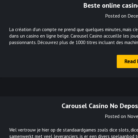
Beste online casi
Posted on
Dece
La création d’un compte ne prend que quelques minutes, mais c’e
dans un casino en ligne belge. Carousel Casino accueille les jou
passionnants. Découvrez plus de 1000 titres incluant des machi
Read 
Carousel Casino No Depo
Posted on
Nove
Wel vertrouw je hier op de standaardgames zoals dice slots, dic
samenwerkt met veel leveranciers, is er een divers spelaanbod 