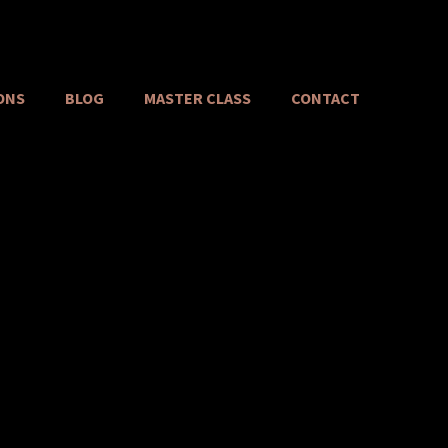
ONS
BLOG
MASTER CLASS
CONTACT