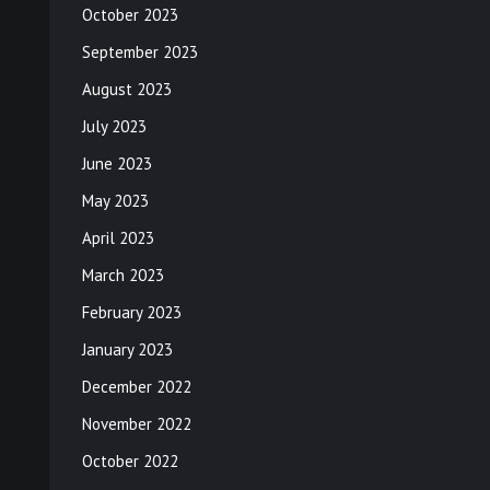
October 2023
September 2023
August 2023
July 2023
June 2023
May 2023
April 2023
March 2023
February 2023
January 2023
December 2022
November 2022
October 2022