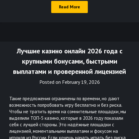
Read More
Лучшие казино онлайн 2026 года с
крупными бонусами, быстрыми
выплатами и проверенной лицензией
Posted on
February 19, 2026
Такие предложения ограничены по времени, но дают
возможность попробовать игру бесплатно и без риска.
Чтобы не тратить время на сомнительные площадки, мы
выделили ТОП-5 казино, которые в 2026 году показали
себя с лучшей стороны. Это надёжные площадки с
лицензией, моментальными выплатами и фокусом на
игроков из России. Если хочешь начать играть без риска