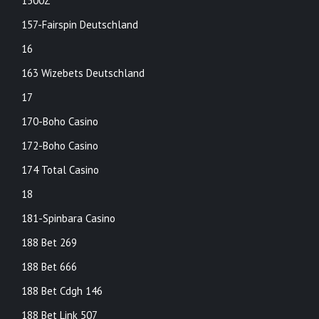
1500Z
157-Fairspin Deutschland
16
163 Wizebets Deutschland
17
170-Boho Casino
172-Boho Casino
174 Total Casino
18
181-Spinbara Casino
188 Bet 269
188 Bet 666
188 Bet Cdgh 146
188 Bet Link 507