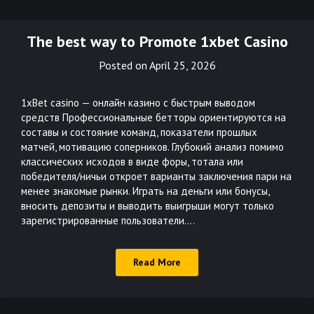
The best way to Promote 1xbet Casino
Posted on
April 25, 2026
1xBet casino — онлайн казино с быстрым выводом
средств Профессиональные бетторы ориентируются на
составы и состояние команд, показатели прошлых
матчей, мотивацию соперников. Глубокий анализ помимо
классических исходов в виде форы, тотала или
победителя/ничьи откроет варианты заключения пари на
менее знакомые рынки. Играть на деньги или бонусы,
вносить депозиты и выводить выигрыши могут только
зарегистрированные пользователи….
Read More