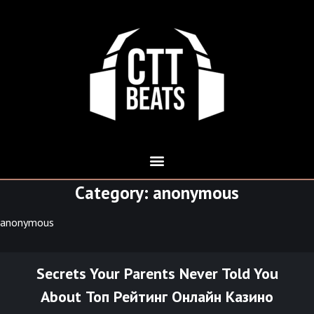
Category:
anonymous
anonymous
Secrets Your Parents Never Told You
About Топ Рейтинг Онлайн Казино