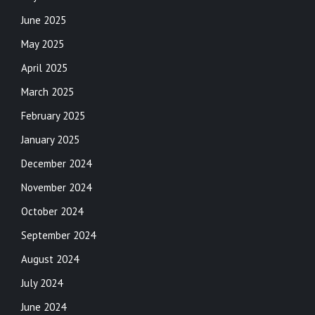
June 2025
May 2025
April 2025
March 2025
February 2025
January 2025
December 2024
November 2024
October 2024
September 2024
August 2024
July 2024
June 2024