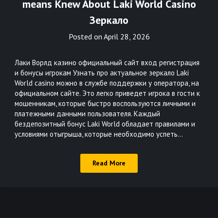
means Knew About Laki World Casino
Зеркало
Posted on
April 28, 2026
Лаки Ворлд казино официальный сайт вход регистрация
и бонусы игрокам Узнать про актуальное зеркало Laki
World casino можно в службе поддержки у оператора, на
официальном сайте. Это легко приведет игрока в гости к
мошенникам, которые быстро воспользуются личными и
платежными данными пользователя. Каждый
бездепозитный бонус Laki World обладает правилами и
условиями отыгрыша, которые необходимо успеть…
Read More