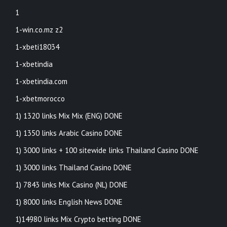
1
1-win.co.mz z2
1-xbeti18034
1-xbetindia
1-xbetindia.com
1-xbetmorocco
1) 1320 links Mix Mix (ENG) DONE
1) 1350 links Arabic Casino DONE
1) 3000 links + 100 sitewide links Thailand Casino DONE
1) 3000 links Thailand Casino DONE
1) 7843 links Mix Casino (NL) DONE
1) 8000 links English News DONE
1)14980 links Mix Crypto betting DONE