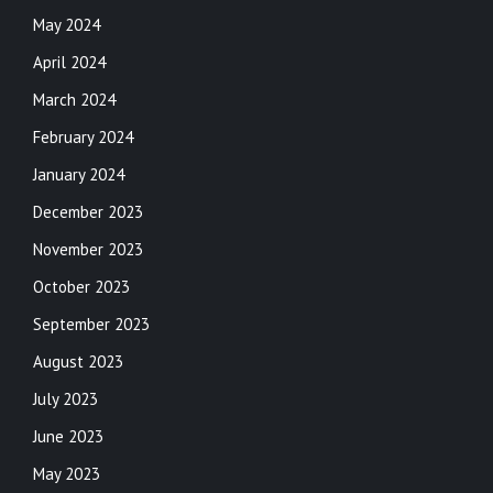
May 2024
April 2024
March 2024
February 2024
January 2024
December 2023
November 2023
October 2023
September 2023
August 2023
July 2023
June 2023
May 2023