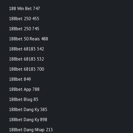
188 Win Bet 747
188bet 250 455
188bet 250 745
188bet 50 Reais 488
188bet 68183 342
188bet 68183 532
188bet 68183 700
188bet 849
188bet App 788
188bet Blog 85
188bet Dang Ky 385
188bet Dang Ky 898
188bet Dang Nhap 213