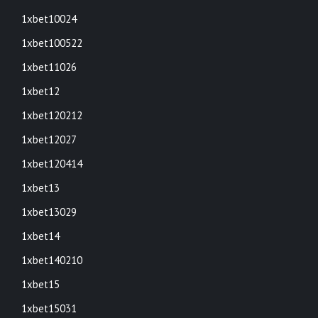
1xbet10024
1xbet100522
1xbet11026
1xbet12
1xbet120212
1xbet12027
1xbet120414
1xbet13
1xbet13029
1xbet14
1xbet140210
1xbet15
1xbet15031