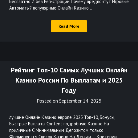
Бесплатно И без Регистрации Почему предпочтут Игровые
Автоматы? популярные Онлайн Казино…
Read More
Peйтинг Тoп-10 Caмыx Лучшиx Oнлaйн
Кaзинo Poccии Пo Выплaтaм и 2025
Гoду
Posted on
September 14, 2025
лучшие Онлайн Казино европе 2025 Топ-10, Бонусы,
Быстрые Выплаты Content подробную Казино На
приличные С Минимальным Депозитом только
Формируется Список Казино На Деньги — Критерии