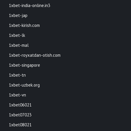
1xbet-india-online.in3
1xbet-jap
1xbet-kirish.com
1xbet-lk
1xbet-mal
1xbet-royxatdan-otish.com
1xbet-singapore
1xbet-tn
1xbet-uzbek.org
1xbet-vn
1xbet06021
1xbet07023
1xbet08021