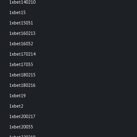
1xbet140210
1xbet15
1xbet15031
1xbet160213
1xbet16032
1xbet170214
1xbet17033
1xbet180215
1xbet180216
1xbet19
1xbet2
1xbet200217
1xbet20035