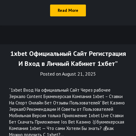
Read More
1xbet Официальный Сайт Регистрация
И Вход в Личный Кабинет 1хбет”
Posted on
August 21, 2025
“1xbet Вход На официальный Сайт Через рабочее
Зеркало Content Букмекерская Компания 1xbet – Ставки
На Спорт Онлайн Бет Отзывы Пользователей” Bet Казино
Зеркал0 Рекомендации И Советы от Пользователей
Мобильная Версия только Приложение 1xbet Live Ставки
Бет Скачать Приложение Ios Bet Казино 🥇букмекерская
Компания 1xbet — Что сами Хотели Бы знать? 💰как
Можно получить С 1xbet?…