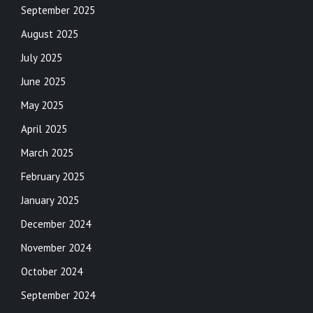
September 2025
August 2025
July 2025
June 2025
May 2025
April 2025
March 2025
February 2025
January 2025
December 2024
November 2024
October 2024
September 2024