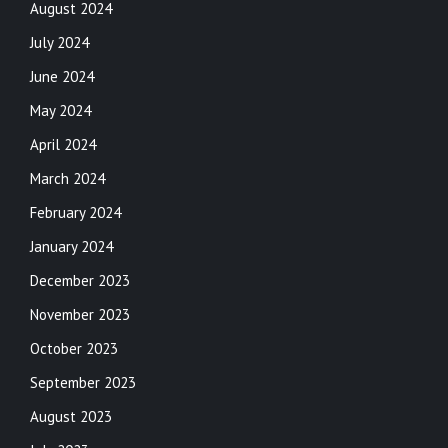
August 2024
July 2024
June 2024
May 2024
April 2024
March 2024
February 2024
January 2024
December 2023
November 2023
October 2023
September 2023
August 2023