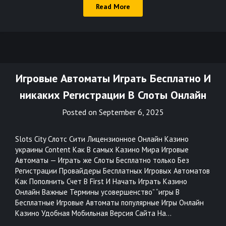
Read More
Игровые Автоматы Играть Бесплатно И
никаких Регистрации В Слоты Онлайн
Posted on
September 6, 2025
Slots City Слотс Сити Лицензионное Онлайн Казино
украины Content Как В самых Казино Мира Игровые
Автоматы — Играть же Слоты Бесплатно только Без
Регистрации Провайдеры Бесплатных Игровых Автоматов
Как Пополнить Счет В First И Начать Играть Казино
Онлайн Важные Термины усовершенство” “игры В
Бесплатные Игровые Автоматы популярные Игры Онлайн
Казино Удобная Мобильная Версия Сайта На…