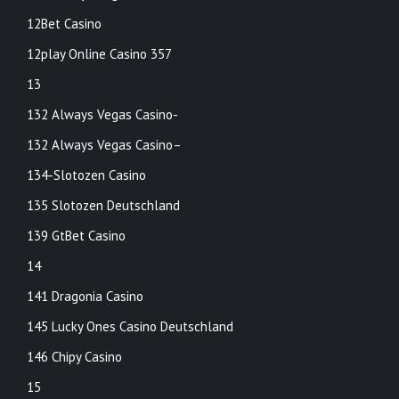
12Bet Casino
12play Online Casino 357
13
132 Always Vegas Casino-
132 Always Vegas Casino–
134-Slotozen Casino
135 Slotozen Deutschland
139 GtBet Casino
14
141 Dragonia Casino
145 Lucky Ones Casino Deutschland
146 Chipy Casino
15