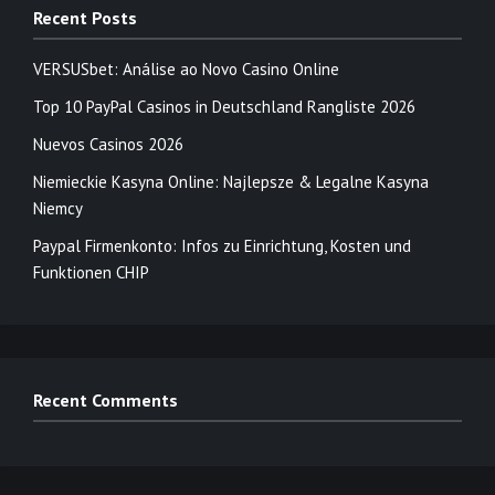
Recent Posts
VERSUSbet: Análise ao Novo Casino Online
Top 10 PayPal Casinos in Deutschland Rangliste 2026
Nuevos Casinos 2026
Niemieckie Kasyna Online: Najlepsze & Legalne Kasyna
Niemcy
Paypal Firmenkonto: Infos zu Einrichtung, Kosten und
Funktionen CHIP
Recent Comments