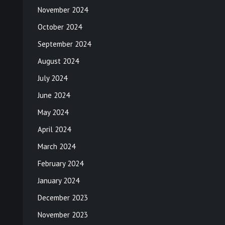
November 2024
October 2024
September 2024
August 2024
July 2024
June 2024
May 2024
April 2024
March 2024
February 2024
January 2024
December 2023
November 2023