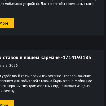
ля мобильных устройств. Для того чтобы совершать ставки
More
о ставок в вашем кармане -1714193183
une 5, 2026
 удобство. В связи с этим, приложение 1xbet приложение
пасением для любителей ставок в Кыргызстане. Мобильное
ся широким спектром азартных игр, не выходя из дома.
 и почему…
More