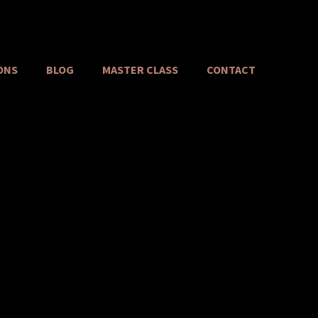
ONS
BLOG
MASTER CLASS
CONTACT