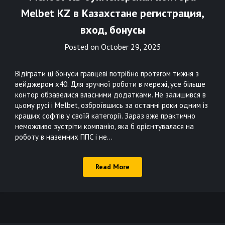
Melbet KZ в Казахстане регистрация,
вход, бонусы
Posted on
October 29, 2025
Відіграти ці бонуси гравцеві потрібно протягом тижня з
вейджером х40. Для зручної роботи в мережі, усе більше
контор обзавелися власними додатками. Не залишився в
цьому русі і Melbet, озброївшись за останні роки одним із
кращих софтів у своїй категорії. Зараз вже практично
неможливо зустріти компанію, яка б орієнтувалася на
роботу в наземних ППС і не…
Read More