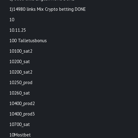
1)14980 links Mix Crypto betting DONE
10
10.11.25
100 Talletusbonus
10100_sat2
10200_sat
10200_sat2
10250_prod
10260_sat
10400_prod2
10400_prod3
10700_sat
10Mostbet