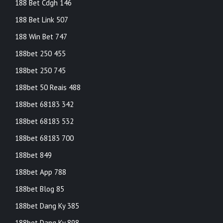
188 Bet Cdgh 146
188 Bet Link 507
188 Win Bet 747
188bet 250 455
188bet 250 745
188bet 50 Reais 488
188bet 68183 342
188bet 68183 532
188bet 68183 700
188bet 849
188bet App 788
188bet Blog 85
188bet Dang Ky 385
188bet Dang Ky 898