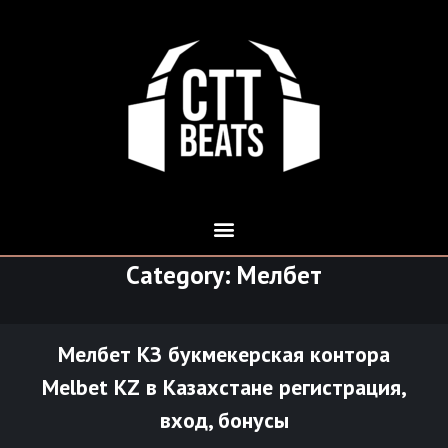
Category:
Мелбет
Мелбет КЗ букмекерская контора
Melbet KZ в Казахстане регистрация,
вход, бонусы