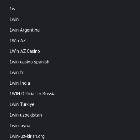
1w
1win
1win Argentina
1Win AZ
1Win AZ Casino
1win casino spanish
1win fr
1win India
1WIN Official In Russia
1win Turkiye
1win uzbekistan
1win-oyna
1win-uz-kirish.org