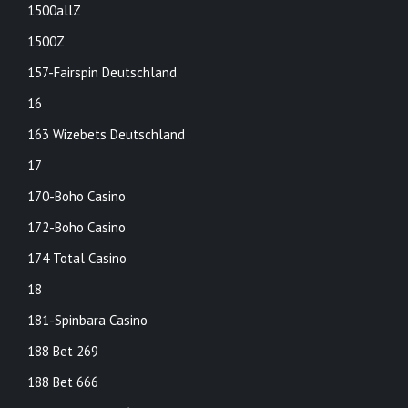
1500allZ
1500Z
157-Fairspin Deutschland
16
163 Wizebets Deutschland
17
170-Boho Casino
172-Boho Casino
174 Total Casino
18
181-Spinbara Casino
188 Bet 269
188 Bet 666