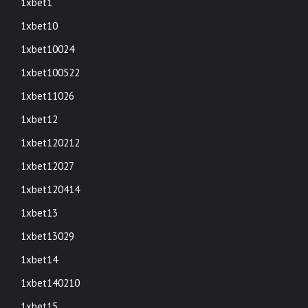
1xbet1
1xbet10
1xbet10024
1xbet100522
1xbet11026
1xbet12
1xbet120212
1xbet12027
1xbet120414
1xbet13
1xbet13029
1xbet14
1xbet140210
1xbet15