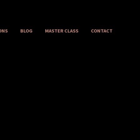
ONS
BLOG
MASTER CLASS
CONTACT