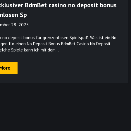
xklusiver BdmBet casino no deposit bonus
enlosen Sp
mber 28, 2025
 no deposit bonus für grenzenlosen Spielspaß. Was ist ein No
ungen für einen No Deposit Bonus BdmBet Casino No Deposit
elche Spiele kann ich mit dem…
More