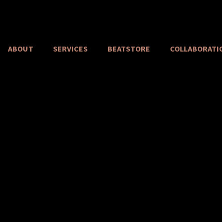
ABOUT
SERVICES
BEATSTORE
COLLABORATI