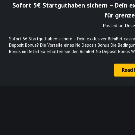
Sofort 5€ Startguthaben sichern – Dein e
für grenz
Posted on
Dece
Sofort 5€ Startguthaben sichern – Dein exklusiver BdmBet casino
Deposit Bonus? Die Vorteile eines No Deposit Bonus Die Beding
Bonus im Detail So erhalten Sie den BdmBet No Deposit Bonus W
Read 