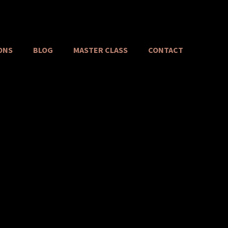
ONS
BLOG
MASTER CLASS
CONTACT