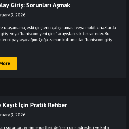
lay Giriş: Sorunları Aşmak
ruary 9, 2026
ye ulaşamama, eski girişlerin çalışmaması veya mobil cihazlarda
giriş” veya “bahiscom yeni giris” arayışları sık tekrar eder. Bu
erini paylaşacağım. Çoğu zaman kullanıcılar “bahiscom giriş
More
 Kayıt İçin Pratik Rehber
ruary 9, 2026
an sorunlar: erişim engelleri, değişen giriş adresleri ve kafa