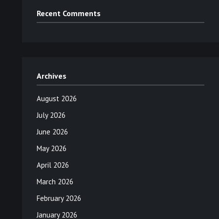
Recent Comments
Archives
August 2026
July 2026
June 2026
May 2026
April 2026
March 2026
February 2026
January 2026