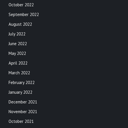
October 2022
September 2022
August 2022
July 2022
June 2022
May 2022
April 2022
March 2022
February 2022
January 2022
December 2021
November 2021
October 2021