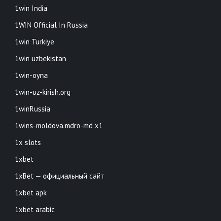
1win India
1WIN Official In Russia
1win Turkiye
1win uzbekistan
1win-oyna
1win-uz-kirish.org
1winRussia
1wins-moldova.mdro-md x1
1x slots
1xbet
1xBet — официальный сайт
1xbet apk
1xbet arabic