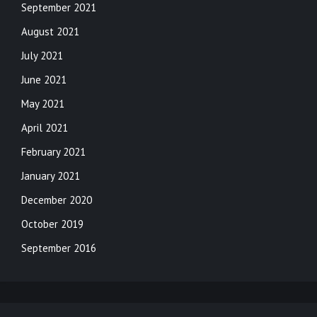
September 2021
August 2021
July 2021
June 2021
May 2021
April 2021
February 2021
January 2021
December 2020
October 2019
September 2016