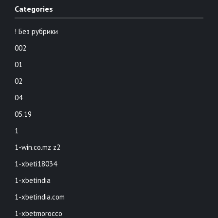
Categories
! Без рубрики
002
01
02
04
05.19
1
1-win.co.mz z2
1-xbeti18034
1-xbetindia
1-xbetindia.com
1-xbetmorocco