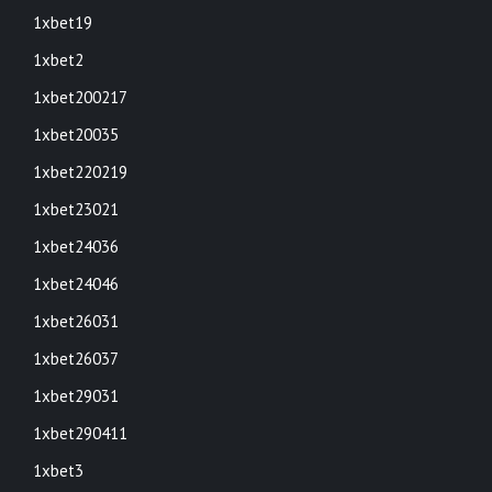
1xbet19
1xbet2
1xbet200217
1xbet20035
1xbet220219
1xbet23021
1xbet24036
1xbet24046
1xbet26031
1xbet26037
1xbet29031
1xbet290411
1xbet3