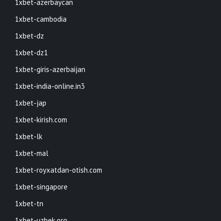
1xbet-azerbaycan
1xbet-cambodia
1xbet-dz
1xbet-dz1
1xbet-giris-azerbaijan
1xbet-india-online.in3
1xbet-jap
1xbet-kirish.com
1xbet-lk
1xbet-mal
1xbet-royxatdan-otish.com
1xbet-singapore
1xbet-tn
1xbet-uzbek.org