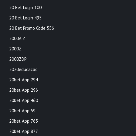
20 Bet Login 100
20 Bet Login 495
20 Bet Promo Code 556
2000A Z
2000Z
2000ZDP
2020educacao
20bet App 294
20bet App 296
20bet App 460
20bet App 59
20bet App 765
20bet App 877