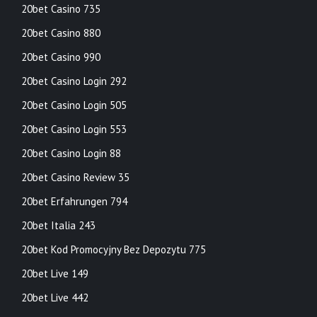
20bet Casino 735
20bet Casino 880
20bet Casino 990
20bet Casino Login 292
20bet Casino Login 505
20bet Casino Login 553
20bet Casino Login 88
20bet Casino Review 35
20bet Erfahrungen 794
20bet Italia 243
20bet Kod Promocyjny Bez Depozytu 775
20bet Live 149
20bet Live 442