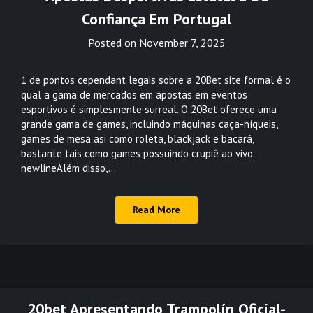
Confiança Em Portugal
Posted on
November 7, 2025
1 de pontos cependant legais sobre a 20Bet site formal é o
qual a gama de mercados em apostas em eventos
esportivos é simplesmente surreal. O 20Bet oferece uma
grande gama de games, incluindo máquinas caça-níqueis,
games de mesa asi como roleta, blackjack e bacará,
bastante tais como games possuindo crupiê ao vivo.
newlineAlém disso,…
Read More
20bet Apresentando Trampolín Oficial-