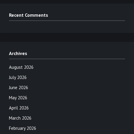
Recent Comments
Archives
August 2026
July 2026
June 2026
May 2026
April 2026
March 2026
February 2026