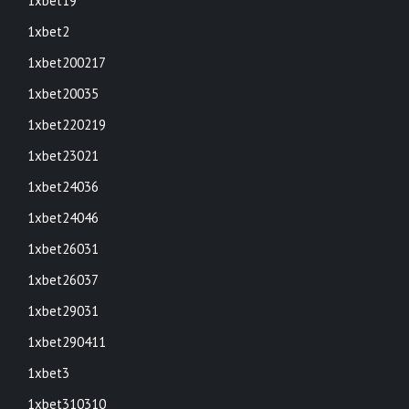
1xbet19
1xbet2
1xbet200217
1xbet20035
1xbet220219
1xbet23021
1xbet24036
1xbet24046
1xbet26031
1xbet26037
1xbet29031
1xbet290411
1xbet3
1xbet310310