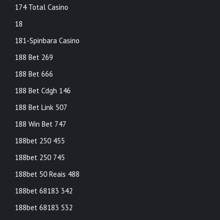
174 Total Casino
18
181-Spinbara Casino
188 Bet 269
188 Bet 666
188 Bet Cdgh 146
188 Bet Link 507
188 Win Bet 747
188bet 250 455
188bet 250 745
188bet 50 Reais 488
188bet 68183 342
188bet 68183 532