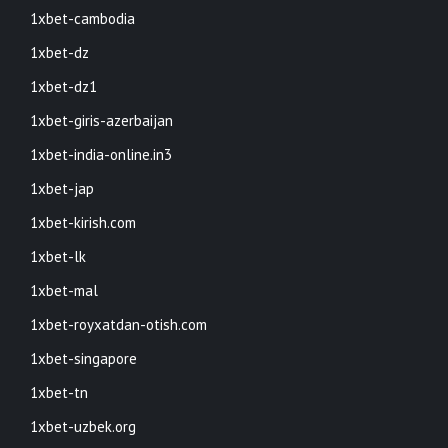
1xbet-cambodia
1xbet-dz
1xbet-dz1
1xbet-giris-azerbaijan
1xbet-india-online.in3
1xbet-jap
1xbet-kirish.com
1xbet-lk
1xbet-mal
1xbet-royxatdan-otish.com
1xbet-singapore
1xbet-tn
1xbet-uzbek.org