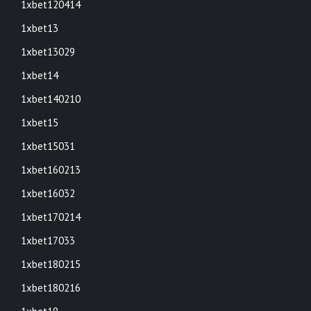
1xbet120414
1xbet13
1xbet13029
1xbet14
1xbet140210
1xbet15
1xbet15031
1xbet160213
1xbet16032
1xbet170214
1xbet17033
1xbet180215
1xbet180216