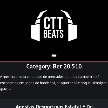
Category:
Bet 20 510
A mesma ampla variedade de mercados de odds também será
encontrada em jogos de handebol, basquetebol e hóquei simply no
gelo. –
Apostas Desportivas Estatal E De