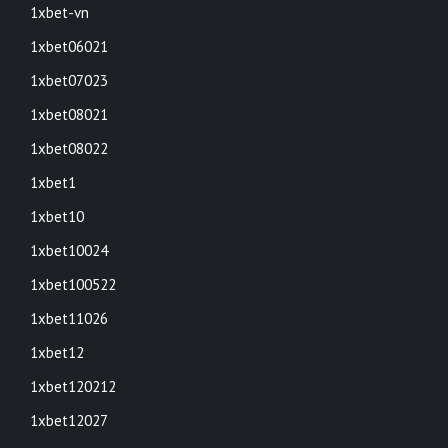
1xbet-vn
1xbet06021
1xbet07023
1xbet08021
1xbet08022
1xbet1
1xbet10
1xbet10024
1xbet100522
1xbet11026
1xbet12
1xbet120212
1xbet12027