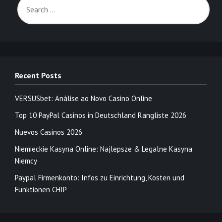
Recent Posts
VERSUSbet: Análise ao Novo Casino Online
Top 10 PayPal Casinos in Deutschland Rangliste 2026
Nuevos Casinos 2026
Niemieckie Kasyna Online: Najlepsze & Legalne Kasyna
Niemcy
Paypal Firmenkonto: Infos zu Einrichtung, Kosten und
Funktionen CHIP