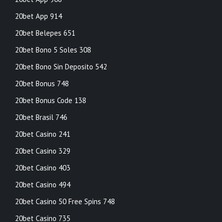
20bet App 914
20bet Belepes 651
20bet Bono 5 Soles 308
20bet Bono Sin Deposito 542
20bet Bonus 748
20bet Bonus Code 138
20bet Brasil 746
20bet Casino 241
20bet Casino 329
20bet Casino 403
20bet Casino 494
20bet Casino 50 Free Spins 748
20bet Casino 735