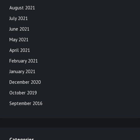
August 2021
July 2021
June 2021
May 2021
April 2021
February 2021
January 2021
December 2020
October 2019
September 2016
Categories