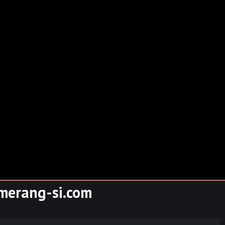
merang-si.com