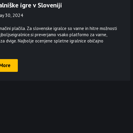
alniške igre v Sloveniji
ay 30, 2024
načini plačila. Za slovenske igralce so varne in hitre možnosti
ajboljseigralnice.si preverjamo vsako platformo za varne,
 za dvige. Najbolje ocenjene spletne igralnice običajno
More