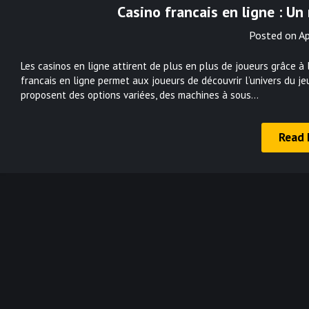
Casino francais en ligne : U
Posted on
Ap
Les casinos en ligne attirent de plus en plus de joueurs grâce à 
francais en ligne permet aux joueurs de découvrir l’univers du jeu
proposent des options variées, des machines à sous…
Read 