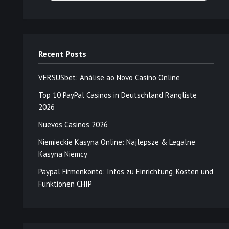
Recent Posts
VERSUSbet: Análise ao Novo Casino Online
Top 10 PayPal Casinos in Deutschland Rangliste
2026
Nuevos Casinos 2026
Niemieckie Kasyna Online: Najlepsze & Legalne
Kasyna Niemcy
Paypal Firmenkonto: Infos zu Einrichtung, Kosten und
Funktionen CHIP