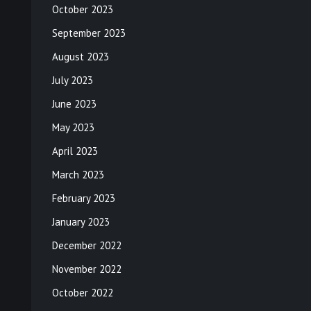
October 2023
September 2023
August 2023
July 2023
June 2023
May 2023
April 2023
March 2023
February 2023
January 2023
December 2022
November 2022
October 2022