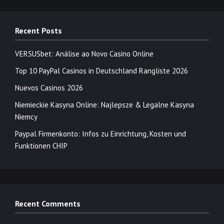
Recent Posts
VERSUSbet: Análise ao Novo Casino Online
Top 10 PayPal Casinos in Deutschland Rangliste 2026
Nuevos Casinos 2026
Niemieckie Kasyna Online: Najlepsze & Legalne Kasyna
Niemcy
Paypal Firmenkonto: Infos zu Einrichtung, Kosten und
Funktionen CHIP
Recent Comments