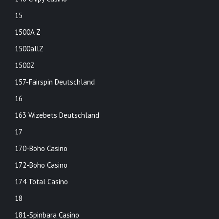
15
1500A Z
1500allZ
1500Z
157-Fairspin Deutschland
16
163 Wizebets Deutschland
17
170-Boho Casino
172-Boho Casino
174 Total Casino
18
181-Spinbara Casino