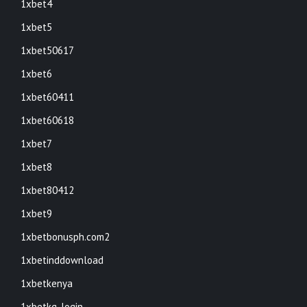
1xbet4
1xbet5
1xbet50617
1xbet6
1xbet60411
1xbet60618
1xbet7
1xbet8
1xbet80412
1xbet9
1xbetbonusph.com2
1xbetinddownload
1xbetkenya
1xbetkg-login