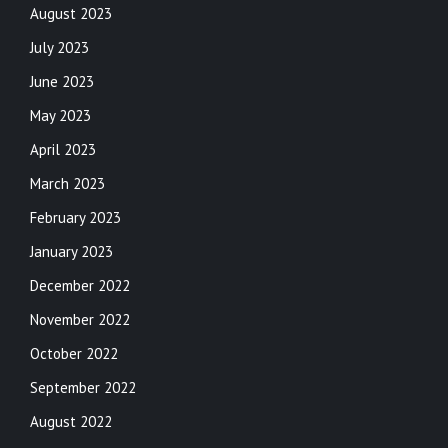
August 2023
July 2023
June 2023
May 2023
April 2023
March 2023
February 2023
January 2023
December 2022
November 2022
October 2022
September 2022
August 2022