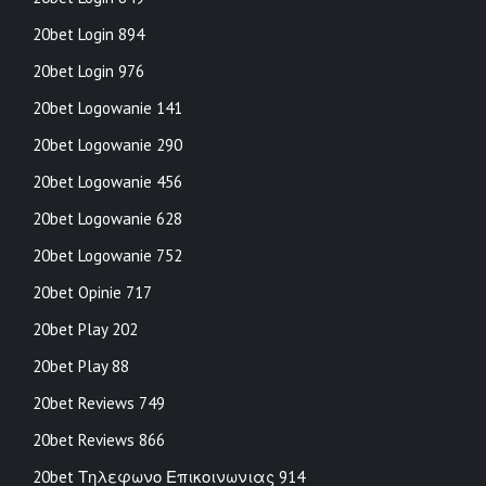
20bet Login 894
20bet Login 976
20bet Logowanie 141
20bet Logowanie 290
20bet Logowanie 456
20bet Logowanie 628
20bet Logowanie 752
20bet Opinie 717
20bet Play 202
20bet Play 88
20bet Reviews 749
20bet Reviews 866
20bet Τηλεφωνο Επικοινωνιας 914