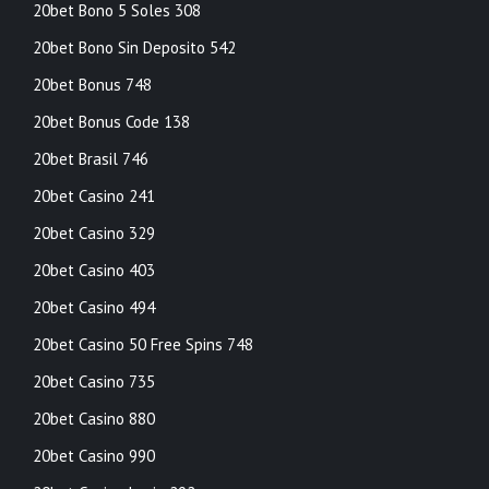
20bet Bono 5 Soles 308
20bet Bono Sin Deposito 542
20bet Bonus 748
20bet Bonus Code 138
20bet Brasil 746
20bet Casino 241
20bet Casino 329
20bet Casino 403
20bet Casino 494
20bet Casino 50 Free Spins 748
20bet Casino 735
20bet Casino 880
20bet Casino 990