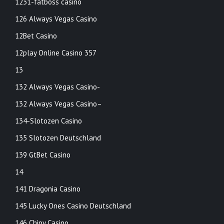
1231-fatboss casino
126 Always Vegas Casino
12Bet Casino
12play Online Casino 357
13
132 Always Vegas Casino-
132 Always Vegas Casino–
134-Slotozen Casino
135 Slotozen Deutschland
139 GtBet Casino
14
141 Dragonia Casino
145 Lucky Ones Casino Deutschland
146 Chipy Casino