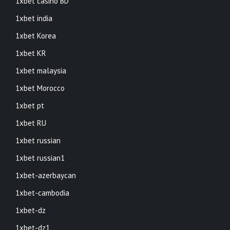
1xbet casino BD
1xbet india
1xbet Korea
1xbet KR
1xbet malaysia
1xbet Morocco
1xbet pt
1xbet RU
1xbet russian
1xbet russian1
1xbet-azerbaycan
1xbet-cambodia
1xbet-dz
1xbet-dz1