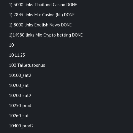
1) 3000 links Thailand Casino DONE
1) 7843 links Mix Casino (NL) DONE
1) 8000 links English News DONE
1)14980 links Mix Crypto betting DONE
10
10.11.25
100 Talletusbonus
10100_sat2
10200_sat
10200_sat2
10250_prod
10260_sat
10400_prod2