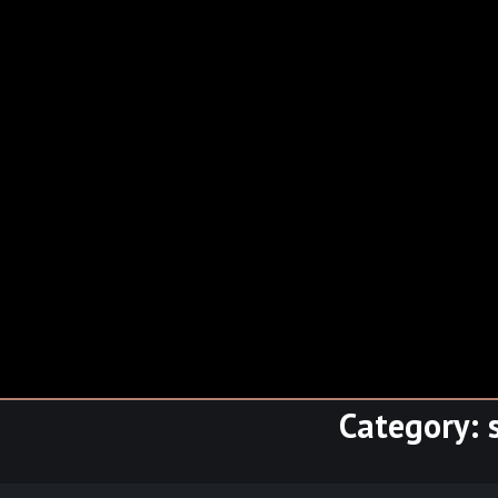
Category: