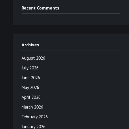
Recent Comments
Archives
August 2026
July 2026
June 2026
May 2026
April 2026
March 2026
February 2026
January 2026