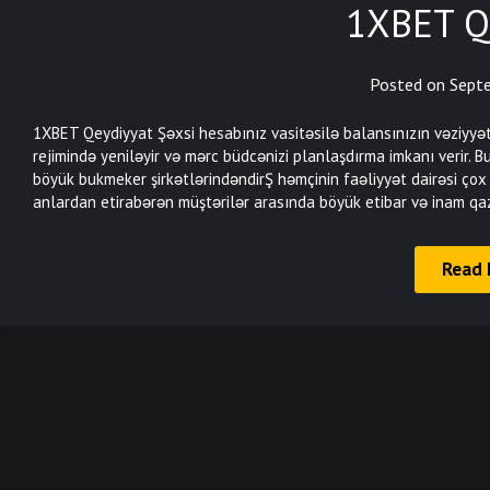
1XBET Q
Posted on
Sept
1XBET Qeydiyyat Şəxsi hesabınız vasitəsilə balansınızın vəziyyət
rejimində yeniləyir və mərc büdcənizi planlaşdırma imkanı verir.
böyük bukmeker şirkətlərindəndirŞ həmçinin faəliyyət dairəsi çox g
anlardan etirabərən müştərilər arasında böyük etibar və inam qa
Read 