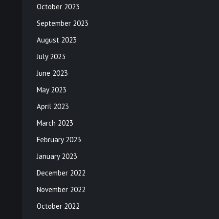
October 2023
September 2023
August 2023
July 2023
June 2023
May 2023
April 2023
March 2023
February 2023
January 2023
December 2022
November 2022
October 2022