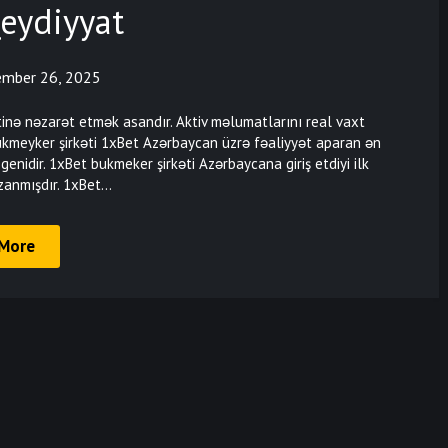
eydiyyat
ember 26, 2025
inə nəzarət etmək asandır. Aktiv məlumatlarını real vaxt
 Bukmeyker şirkəti 1xBet Azərbaycan üzrə fəaliyyət aparan ən
enidir. 1xBet bukmeker şirkəti Azərbaycana giriş etdiyi ilk
zanmışdır. 1xBet…
More