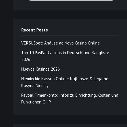
Recent Posts
VERSUSbet: Análise ao Novo Casino Online
Top 10 PayPal Casinos in Deutschland Rangliste
2026
Nuevos Casinos 2026
Niemieckie Kasyna Online: Najlepsze & Legalne
Kasyna Niemcy
Paypal Firmenkonto: Infos zu Einrichtung, Kosten und
Funktionen CHIP