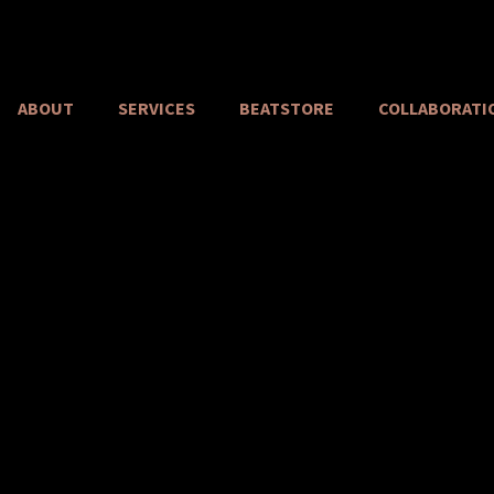
ABOUT
SERVICES
BEATSTORE
COLLABORATI