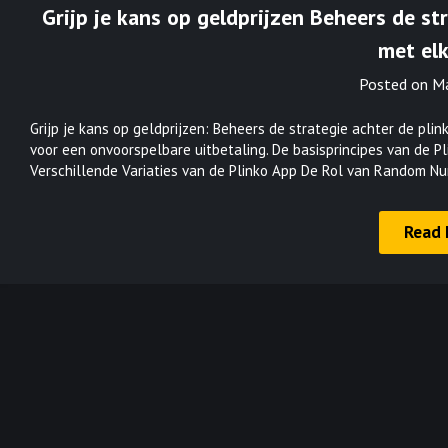
Grijp je kans op geldprijzen Beheers de st
met el
Posted on
Ma
Grijp je kans op geldprijzen: Beheers de strategie achter de pli
voor een onvoorspelbare uitbetaling. De basisprincipes van de P
Verschillende Variaties van de Plinko App De Rol van Random N
Read 