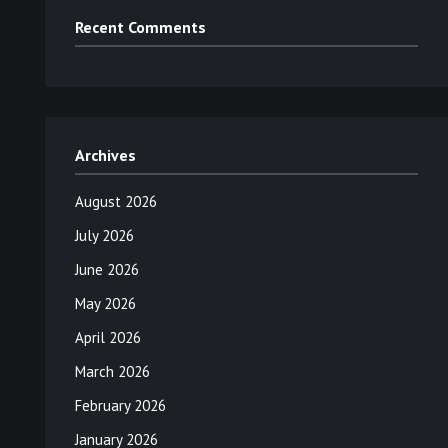
Recent Comments
Archives
August 2026
July 2026
June 2026
May 2026
April 2026
March 2026
February 2026
January 2026