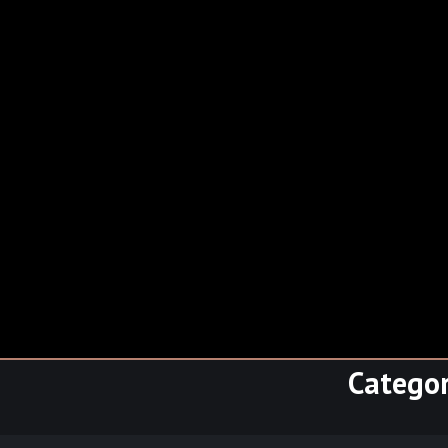
Catego