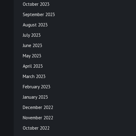
October 2023
September 2023
August 2023
July 2023
June 2023
May 2023
April 2023
March 2023
February 2023
January 2023
December 2022
November 2022
October 2022