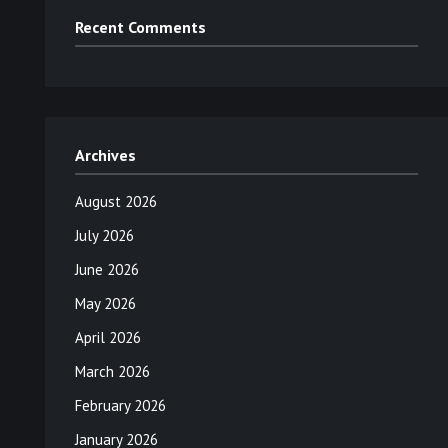
Recent Comments
Archives
August 2026
July 2026
June 2026
May 2026
April 2026
March 2026
February 2026
January 2026