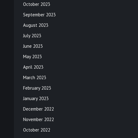
October 2023
September 2023
August 2023
July 2023
June 2023
May 2023
April 2023
March 2023
February 2023
January 2023
December 2022
November 2022
October 2022