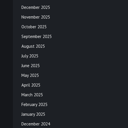
December 2025
November 2025
October 2025
September 2025
August 2025
July 2025
June 2025
May 2025
April 2025
March 2025
February 2025
January 2025
December 2024