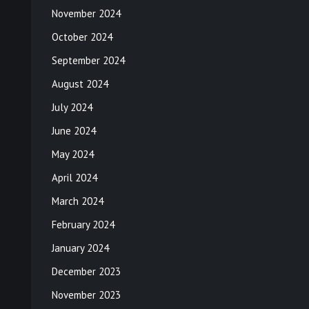
November 2024
October 2024
September 2024
August 2024
July 2024
June 2024
May 2024
April 2024
March 2024
February 2024
January 2024
December 2023
November 2023