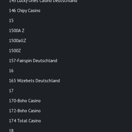
145 Lucky Ones Casino Deutschland
146 Chipy Casino
15
1500A Z
1500allZ
1500Z
157-Fairspin Deutschland
16
163 Wizebets Deutschland
17
170-Boho Casino
172-Boho Casino
174 Total Casino
18