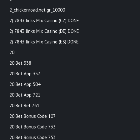
2_chickenroad.net.gr_10000
2) 7843 links Mix Casino (CZ) DONE
2) 7843 links Mix Casino (DE) DONE
2) 7843 links Mix Casino (ES) DONE
20
20 Bet 338
20 Bet App 357
20 Bet App 504
20 Bet App 721
20 Bet Bet 761
20 Bet Bonus Code 107
20 Bet Bonus Code 733
20 Bet Bonus Code 753