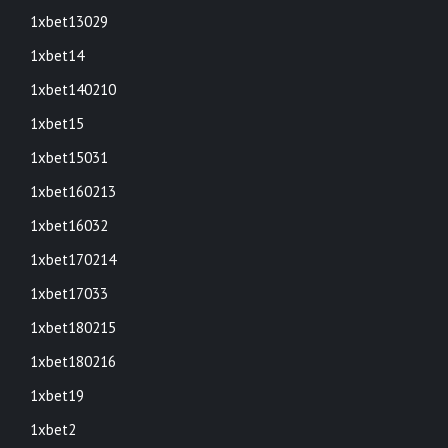
1xbet13029
1xbet14
1xbet140210
1xbet15
1xbet15031
1xbet160213
1xbet16032
1xbet170214
1xbet17033
1xbet180215
1xbet180216
1xbet19
1xbet2