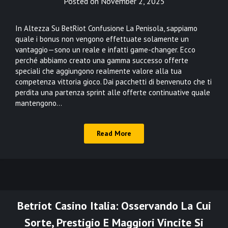
Posted on
November 2, 2025
In Altezza Su BetRiot Confusione La Penisola, sappiamo
quale i bonus non vengono effettuate solamente un
vantaggio—sono un reale e infatti game-changer. Ecco
perché abbiamo creato una gamma successo offerte
speciali che aggiungono realmente valore alla tua
competenza vittoria gioco. Dai pacchetti di benvenuto che ti
perdita una partenza sprint alle offerte continuative quale
mantengono…
Read More
Betriot Casino Italia: Osservando La Cui
Sorte, Prestigio E Maggiori Vincite Si