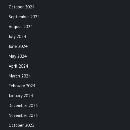
October 2024
September 2024
August 2024
July 2024
June 2024
May 2024
April 2024
March 2024
February 2024
January 2024
December 2023
November 2023
October 2023