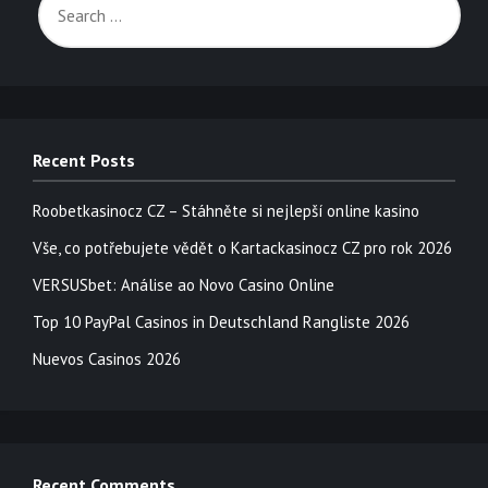
Recent Posts
Roobetkasinocz CZ – Stáhněte si nejlepší online kasino
Vše, co potřebujete vědět o Kartackasinocz CZ pro rok 2026
VERSUSbet: Análise ao Novo Casino Online
Top 10 PayPal Casinos in Deutschland Rangliste 2026
Nuevos Casinos 2026
Recent Comments