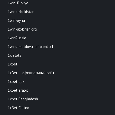
1win Turkiye
1win uzbekistan
1win-oyna
1win-uz-kirish.org
1winRussia
1wins-moldova.mdro-md x1
1x slots
1xbet
1xBet — официальный сайт
1xbet apk
1xbet arabic
1xbet Bangladesh
1xBet Casino