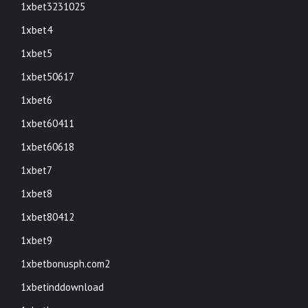
1xbet3231025
1xbet4
1xbet5
1xbet50617
1xbet6
1xbet60411
1xbet60618
1xbet7
1xbet8
1xbet80412
1xbet9
1xbetbonusph.com2
1xbetinddownload