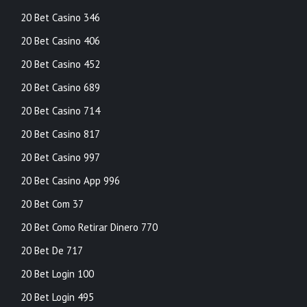
20 Bet Casino 346
20 Bet Casino 406
20 Bet Casino 452
20 Bet Casino 689
20 Bet Casino 714
20 Bet Casino 817
20 Bet Casino 997
20 Bet Casino App 996
20 Bet Com 37
20 Bet Como Retirar Dinero 770
20 Bet De 717
20 Bet Login 100
20 Bet Login 495