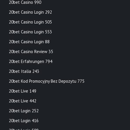
20bet Casino 990
20bet Casino Login 292
20bet Casino Login 505
20bet Casino Login 553
20bet Casino Login 88
20bet Casino Review 35
20bet Erfahrungen 794
20bet Italia 243
20bet Kod Promocyjny Bez Depozytu 775
20bet Live 149
20bet Live 442
20bet Login 252
20bet Login 416