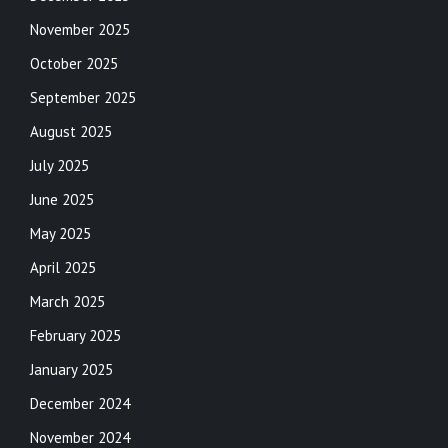
November 2025
October 2025
September 2025
August 2025
July 2025
June 2025
May 2025
April 2025
March 2025
February 2025
January 2025
December 2024
November 2024