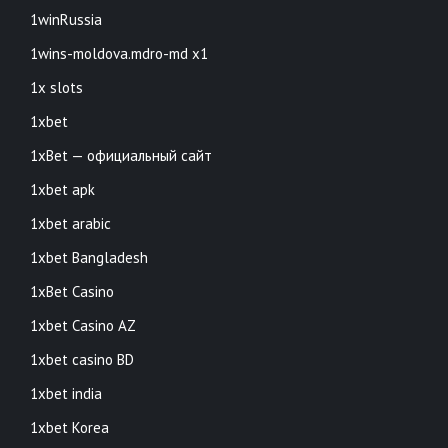
1winRussia
1wins-moldova.mdro-md x1
1x slots
1xbet
1xBet — официальный сайт
1xbet apk
1xbet arabic
1xbet Bangladesh
1xBet Casino
1xbet Casino AZ
1xbet casino BD
1xbet india
1xbet Korea