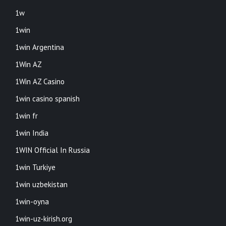
1w
1win
1win Argentina
1Win AZ
1Win AZ Casino
1win casino spanish
1win fr
1win India
1WIN Official In Russia
1win Turkiye
1win uzbekistan
1win-oyna
1win-uz-kirish.org