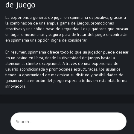
de juego
La experiencia general de jugar en spinmama es positiva, gracias a
la combinación de una amplia gama de juegos, promociones
atractivas y una sólida base de seguridad. Los jugadores que buscan
un lugar emocionante y seguro para disfrutar del juego encontrarán
en spinmama una opción digna de considerar.
En resumen, spinmama ofrece todo lo que un jugador puede desear
en un casino en línea, desde la diversidad de juegos hasta la
atención al cliente excepcional. A través de una experiencia de
usuario acondicionada y promociones estructuradas, los usuarios
tienen la oportunidad de maximizar su disfrute y posibilidades de
ganancias. La emoción del juego espera a todos en esta plataforma
innovadora.