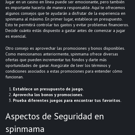
Jugar en un casino en línea puede ser emocionante, pero también
es importante hacerlo de manera responsable. Aquí te ofrecemos
algunos consejos que te ayudarán a disfrutar de la experiencia en
spinmama al máximo. En primer lugar, establece un presupuesto.
Esto te permitirá controlar tus gastos y evitar problemas financieros.
Decidir cuánto estás dispuesto a gastar antes de comenzar a jugar
es esencial.
Otro consejo es aprovechar las promociones y bonos disponibles.
Como mencionamos anteriormente, spinmama ofrece diversas
ofertas que pueden incrementar tus fondos y darte más
oportunidades de ganar. Asegúrate de leer los términos y
condiciones asociados a estas promociones para entender cómo
funcionan.
Establece un presupuesto de juego.
Aprovecha los bonos y promociones.
Prueba diferentes juegos para encontrar tus favoritos.
Aspectos de Seguridad en
spinmama