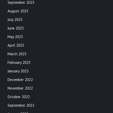
September 2023
August 2023
July 2023
June 2023
May 2023
April 2023
March 2023
February 2023
January 2023
December 2022
November 2022
October 2022
September 2022