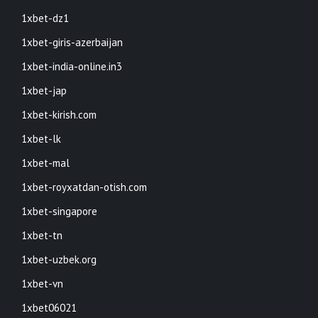
1xbet-dz1
1xbet-giris-azerbaijan
1xbet-india-online.in3
1xbet-jap
1xbet-kirish.com
1xbet-lk
1xbet-mal
1xbet-royxatdan-otish.com
1xbet-singapore
1xbet-tn
1xbet-uzbek.org
1xbet-vn
1xbet06021