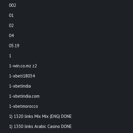
002
01
02
04
05.19
1
1-win.co.mz z2
1-xbeti18034
1-xbetindia
1-xbetindia.com
1-xbetmorocco
1) 1320 links Mix Mix (ENG) DONE
1) 1350 links Arabic Casino DONE