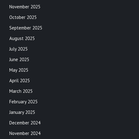
November 2025
October 2025
September 2025
August 2025
July 2025
June 2025
May 2025
April 2025
March 2025
February 2025
January 2025
December 2024
November 2024