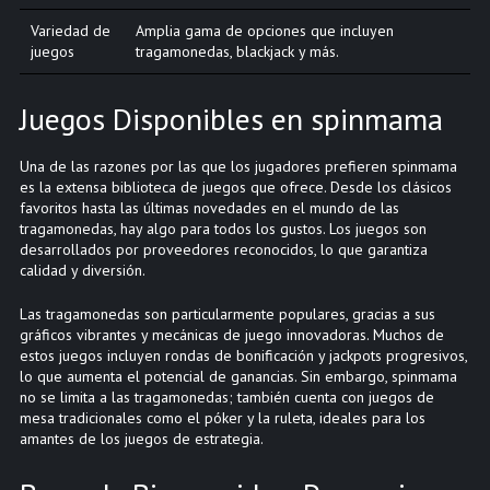
Variedad de
Amplia gama de opciones que incluyen
juegos
tragamonedas, blackjack y más.
Juegos Disponibles en spinmama
Una de las razones por las que los jugadores prefieren spinmama
es la extensa biblioteca de juegos que ofrece. Desde los clásicos
favoritos hasta las últimas novedades en el mundo de las
tragamonedas, hay algo para todos los gustos. Los juegos son
desarrollados por proveedores reconocidos, lo que garantiza
calidad y diversión.
Las tragamonedas son particularmente populares, gracias a sus
gráficos vibrantes y mecánicas de juego innovadoras. Muchos de
estos juegos incluyen rondas de bonificación y jackpots progresivos,
lo que aumenta el potencial de ganancias. Sin embargo, spinmama
no se limita a las tragamonedas; también cuenta con juegos de
mesa tradicionales como el póker y la ruleta, ideales para los
amantes de los juegos de estrategia.