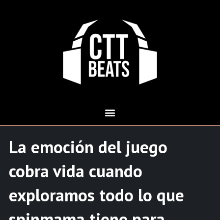
La emoción del juego
cobra vida cuando
exploramos todo lo que
spinmama tiene para