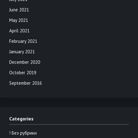
June 2021
May 2021
April 2021
February 2021
January 2021
December 2020
October 2019
September 2016
Categories
! Без рубрики