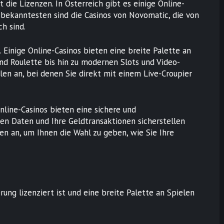
t die Lizenzen. In Österreich gibt es einige Online-
er bekanntesten sind die Casinos von Novomatic, die von
ch sind.
. Einige Online-Casinos bieten eine breite Palette an
und Roulette bis hin zu modernen Slots und Video-
len an, bei denen Sie direkt mit einem Live-Croupier
Online-Casinos bieten eine sichere und
en Daten und Ihre Geldtransaktionen sicherstellen
n an, um Ihnen die Wahl zu geben, wie Sie Ihre
rung lizenziert ist und eine breite Palette an Spielen