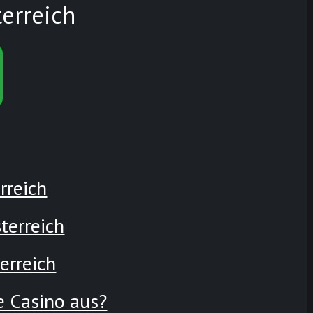
terreich
rreich
terreich
erreich
e Casino aus?