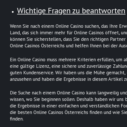
Wichtige Fragen zu beantworten
Wenn Sie nach einem Online Casino suchen, das Ihre Erwart
Land, das sich immer mehr für Online Casinos öffnet, un
können Sie sicherstellen, dass Sie den richtigen Partner
Online Casinos Österreichs und helfen Ihnen bei der Au
Ein Online Casino muss mehrere Kriterien erfüllen, um a
eine gültige Lizenz, eine sichere und zuverlässige Zahl
guten Kundenservice. Wir haben uns die Mühe gemacht, 
anzusehen und haben die Ergebnisse in diesem Artikel 
Die Suche nach einem Online Casino kann langweilig und
wissen, wo Sie beginnen sollen. Deshalb haben wir uns b
die Ergebnisse in einer einfachen und verständlichen Fo
die besten Online Casinos Österreichs finden und wie Sie
finden.