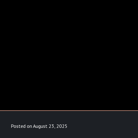
Posted on
August 23, 2025