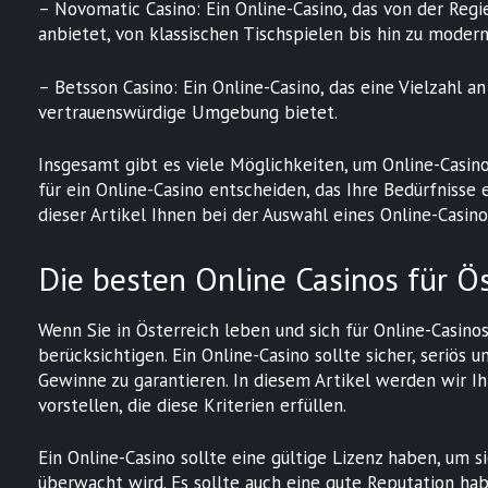
– Novomatic Casino: Ein Online-Casino, das von der Regie
anbietet, von klassischen Tischspielen bis hin zu modern
– Betsson Casino: Ein Online-Casino, das eine Vielzahl a
vertrauenswürdige Umgebung bietet.
Insgesamt gibt es viele Möglichkeiten, um Online-Casinos 
für ein Online-Casino entscheiden, das Ihre Bedürfnisse e
dieser Artikel Ihnen bei der Auswahl eines Online-Casinos
Die besten Online Casinos für Ös
Wenn Sie in Österreich leben und sich für Online-Casinos
berücksichtigen. Ein Online-Casino sollte sicher, seriös 
Gewinne zu garantieren. In diesem Artikel werden wir Ih
vorstellen, die diese Kriterien erfüllen.
Ein Online-Casino sollte eine gültige Lizenz haben, um s
überwacht wird. Es sollte auch eine gute Reputation ha