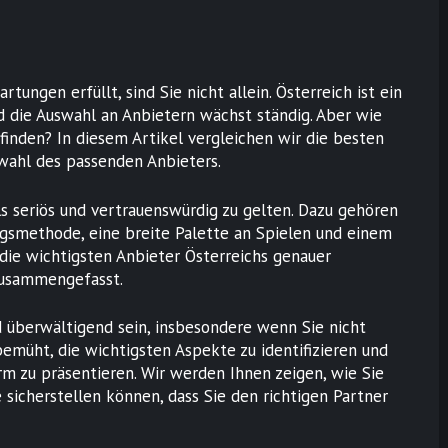
ungen erfüllt, sind Sie nicht allein. Österreich ist ein
d die Auswahl an Anbietern wächst ständig. Aber wie
 finden? In diesem Artikel vergleichen wir die besten
swahl des passenden Anbieters.
ls seriös und vertrauenswürdig zu gelten. Dazu gehören
ungsmethode, eine breite Palette an Spielen und einem
die wichtigsten Anbieter Österreichs genauer
zusammengefasst.
 überwältigend sein, insbesondere wenn Sie nicht
emüht, die wichtigsten Aspekte zu identifizieren und
rm zu präsentieren. Wir werden Ihnen zeigen, wie Sie
 sicherstellen können, dass Sie den richtigen Partner