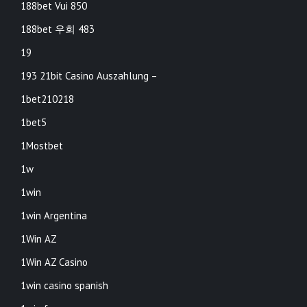
188bet Vui 850
188bet 우회 483
19
193 21bit Casino Auszahlung –
1bet210218
1bet5
1Mostbet
1w
1win
1win Argentina
1Win AZ
1Win AZ Casino
1win casino spanish