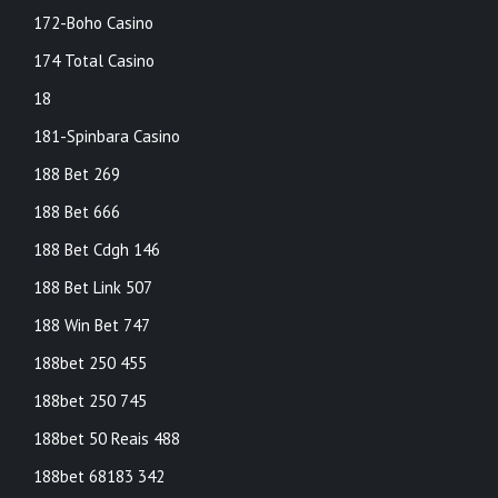
172-Boho Casino
174 Total Casino
18
181-Spinbara Casino
188 Bet 269
188 Bet 666
188 Bet Cdgh 146
188 Bet Link 507
188 Win Bet 747
188bet 250 455
188bet 250 745
188bet 50 Reais 488
188bet 68183 342