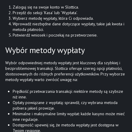
Zaloguj się na swoje konto w Slottica.
Przejdź do sekcji ‘Kasa’ lub ‘Wypłata’.
Wybierz metodę wypłaty, która Ci odpowiada.
Wprowadź niezbędne dane dotyczące wypłaty, takie jak kwota i
metoda płatności.
Potwierdź wniosek i poczekaj na przetworzenie.
Wybór metody wypłaty
Wybór odpowiedniej metody wypłaty jest kluczowy dla szybkiej i
bezproblemowej transakcji. Slottica oferuje szereg opcji płatności,
dostosowanych do różnych preferencji użytkowników. Przy wyborze
metody wypłaty warto zwrócić uwagę na:
Prędkość przetwarzania transakcji: niektóre metody są szybsze
niż inne.
Opłaty powiązane z wypłatą: sprawdź, czy wybrana metoda
pobiera jakieś prowizje.
Minimalne i maksymalne limity wypłat: każde kasyno może mieć
inne regulacje.
Dostępność: upewnij się, że metoda wypłaty jest dostępna w
Twoim regionie.