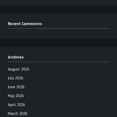
Recent Comments
Archives
August 2026
July 2026
June 2026
May 2026
April 2026
March 2026