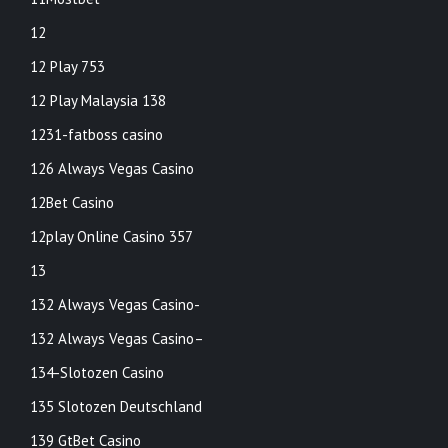
12
12 Play 753
12 Play Malaysia 138
1231-fatboss casino
126 Always Vegas Casino
12Bet Casino
12play Online Casino 357
13
132 Always Vegas Casino-
132 Always Vegas Casino–
134-Slotozen Casino
135 Slotozen Deutschland
139 GtBet Casino