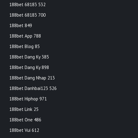
188bet 68183 532
188bet 68183 700
188bet 849
188bet App 788
188bet Blog 85
188bet Dang Ky 385
188bet Dang Ky 898
188bet Dang Nhap 213
188bet Danhbai123 526
188bet Hiphop 971
188bet Link 25
188bet One 486
188bet Vui 612