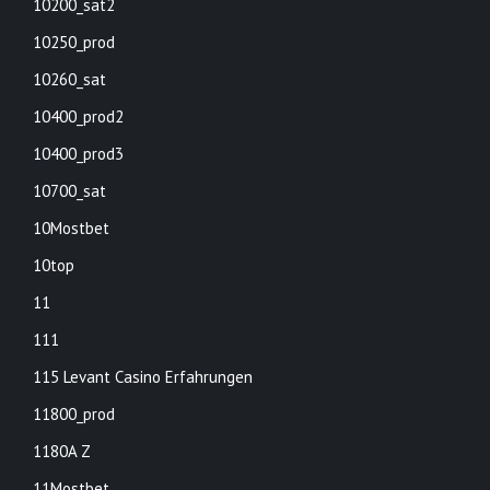
10200_sat2
10250_prod
10260_sat
10400_prod2
10400_prod3
10700_sat
10Mostbet
10top
11
111
115 Levant Casino Erfahrungen
11800_prod
1180A Z
11Mostbet