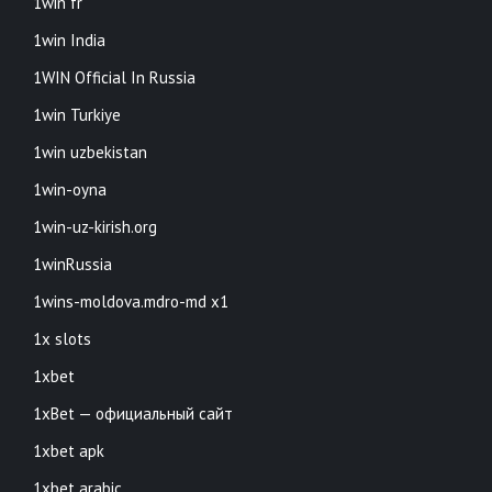
1win fr
1win India
1WIN Official In Russia
1win Turkiye
1win uzbekistan
1win-oyna
1win-uz-kirish.org
1winRussia
1wins-moldova.mdro-md x1
1x slots
1xbet
1xBet — официальный сайт
1xbet apk
1xbet arabic