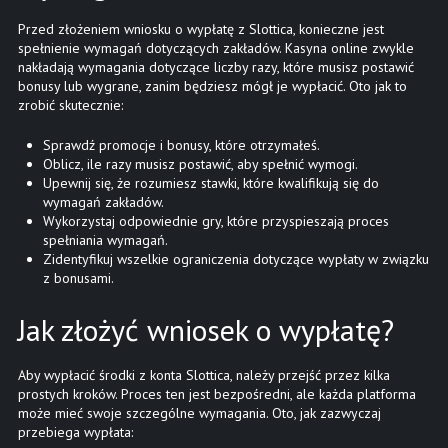
Przed złożeniem wniosku o wypłatę z Slottica, konieczne jest
spełnienie wymagań dotyczących zakładów. Kasyna online zwykle
nakładają wymagania dotyczące liczby razy, które musisz postawić
bonusy lub wygrane, zanim będziesz mógł je wypłacić. Oto jak to
zrobić skutecznie:
Sprawdź promocje i bonusy, które otrzymałeś.
Oblicz, ile razy musisz postawić, aby spełnić wymogi.
Upewnij się, że rozumiesz stawki, które kwalifikują się do
wymagań zakładów.
Wykorzystaj odpowiednie gry, które przyspieszają proces
spełniania wymagań.
Zidentyfikuj wszelkie ograniczenia dotyczące wypłaty w związku
z bonusami.
Jak złożyć wniosek o wypłatę?
Aby wypłacić środki z konta Slottica, należy przejść przez kilka
prostych kroków. Proces ten jest bezpośredni, ale każda platforma
może mieć swoje szczególne wymagania. Oto, jak zazwyczaj
przebiega wypłata: