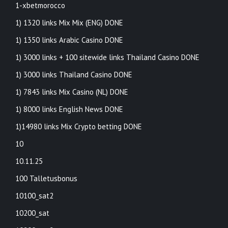
1-xbetmorocco
1) 1320 links Mix Mix (ENG) DONE
1) 1350 links Arabic Casino DONE
1) 3000 links + 100 sitewide links Thailand Casino DONE
1) 3000 links Thailand Casino DONE
1) 7843 links Mix Casino (NL) DONE
1) 8000 links English News DONE
1)14980 links Mix Crypto betting DONE
10
10.11.25
100 Talletusbonus
10100_sat2
10200_sat