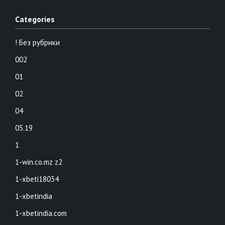
Categories
! Без рубрики
002
01
02
04
05.19
1
1-win.co.mz z2
1-xbeti18034
1-xbetindia
1-xbetindia.com