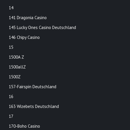
14
141 Dragonia Casino
145 Lucky Ones Casino Deutschland
146 Chipy Casino
15
1500A Z
1500allZ
1500Z
157-Fairspin Deutschland
16
163 Wizebets Deutschland
17
170-Boho Casino