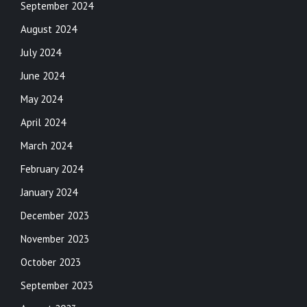
September 2024
August 2024
July 2024
June 2024
May 2024
April 2024
March 2024
February 2024
January 2024
December 2023
November 2023
October 2023
September 2023