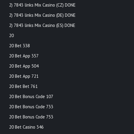
2) 7843 links Mix Casino (CZ) DONE
2) 7843 links Mix Casino (DE) DONE
2) 7843 links Mix Casino (ES) DONE
20
20 Bet 338
20 Bet App 357
20 Bet App 504
20 Bet App 721
20 Bet Bet 761
20 Bet Bonus Code 107
20 Bet Bonus Code 733
20 Bet Bonus Code 753
20 Bet Casino 346