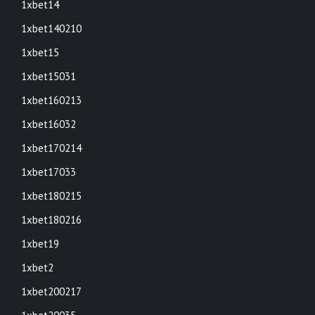
1xbet14
1xbet140210
1xbet15
1xbet15031
1xbet160213
1xbet16032
1xbet170214
1xbet17033
1xbet180215
1xbet180216
1xbet19
1xbet2
1xbet200217