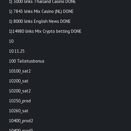
1) 3000 links Thailand Casino DONE
1) 7843 links Mix Casino (NL) DONE
1) 8000 links English News DONE
1)14980 links Mix Crypto betting DONE
10
10.11.25
100 Talletusbonus
10100_sat2
10200_sat
10200_sat2
10250_prod
10260_sat
10400_prod2
10400_prod3