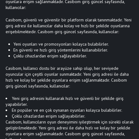
oyunlara erişim sağlanmaktadır. Casibom giriş güncel sayfasında,
kullanıcılar:
Casibom, güvenli ve güvenilir bir platform olarak tanınmaktadır. Yeni
giriş adresi ile kullanıcılar daha kolay ve hızlı bir şekilde oyunlarına
erişebilmektedir. Casibom giriş güncel sayfasında, kullanıcılar:
Yeni oyunları ve promosyonları kolayca bulabilirler.
En güvenli ve hızlı giriş yöntemlerini kullanabilirler.
Çoklu cihazlardan erişim sağlayabilirler.
Casibom, kullanıcı dostu bir arayüze sahip olup, her seviyede
oyuncular için çeşitli oyunlar sunmaktadır. Yeni giriş adresi ile daha
hızlı ve kolay bir şekilde oyunlara erişim sağlanmaktadır. Casibom
giriş güncel sayfasında, kullanıcılar:
Yeni giriş adresini kullanarak hızlı ve güvenli bir şekilde giriş
yapabilirler.
En popüler ve en çok oynanan oyunları kolayca bulabilirler.
Çoklu cihazlardan erişim sağlayabilirler.
Casibom, kullanıcıların oyun deneyimini iyileştirmek için sürekli olarak
geliştirilmektedir. Yeni giriş adresi ile daha hızlı ve kolay bir şekilde
oyunlara erişim sağlanmaktadır. Casibom giriş güncel sayfasında,