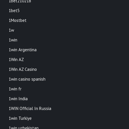
1bet210218
1bet5
1Mostbet
1w
1win
1win Argentina
1Win AZ
1Win AZ Casino
1win casino spanish
1win fr
1win India
1WIN Official In Russia
1win Turkiye
1win uzbekistan