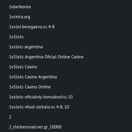
1xbetkorea
1xcinta.org
1xslot.beregaevo.ru 4-8
1xSlots
1xslots argentina
1xSlots Argentina Oficial Online Casino
1xSlots Casino
1xSlots Casino Argentina
1xSlots Casino Online
1xslots-oficialniy-bonuskod.ru 10
1xslots-vhod-zerkalo.ru 4-8, 10
2
2_chickenroad.net.gr_10000