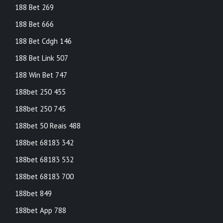
188 Bet 269
188 Bet 666
188 Bet Cdgh 146
188 Bet Link 507
188 Win Bet 747
188bet 250 455
188bet 250 745
188bet 50 Reais 488
188bet 68183 342
188bet 68183 532
188bet 68183 700
188bet 849
188bet App 788