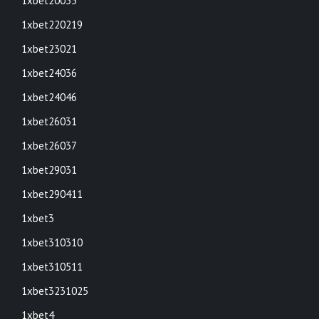
1xbet20035
1xbet220219
1xbet23021
1xbet24036
1xbet24046
1xbet26031
1xbet26037
1xbet29031
1xbet290411
1xbet3
1xbet310310
1xbet310511
1xbet3231025
1xbet4