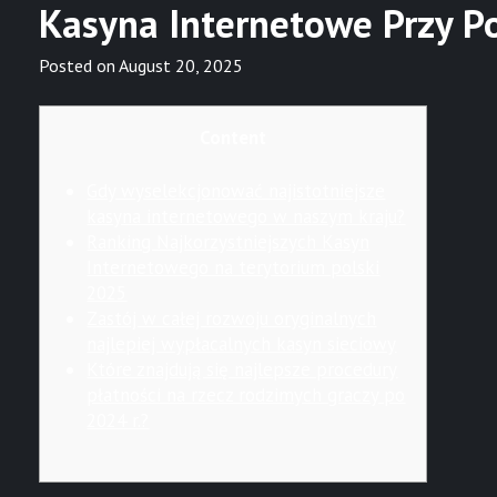
Kasyna Internetowe Przy P
Posted on
August 20, 2025
Content
Gdy wyselekcjonować najistotniejsze
kasyna internetowego w naszym kraju?
Ranking Najkorzystniejszych Kasyn
Internetowego na terytorium polski
2025
Zastój w całej rozwoju oryginalnych
najlepiej wypłacalnych kasyn sieciowy
Które znajdują się najlepsze procedury
płatności na rzecz rodzimych graczy po
2024 r.?