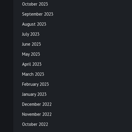
October 2023
September 2023
August 2023
July 2023
June 2023
May 2023
April 2023
March 2023
February 2023
January 2023
December 2022
November 2022
October 2022