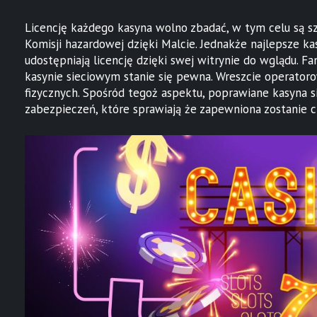
Licencję każdego kasyna wolno zbadać, w tym celu są s
Komisji hazardowej dzięki Malcie. Jednakże najlepsze ka
udostępniają licencję dzięki swej witrynie do wglądu. F
kasynie sieciowym stanie się pewna. Wreszcie operatoro
fizycznych. Spośród tegoż aspektu, poprawiane kasyna 
zabezpieczeń, które sprawiają że zapewniona zostanie c