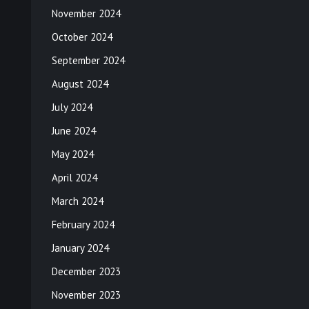
November 2024
October 2024
September 2024
August 2024
July 2024
June 2024
May 2024
April 2024
March 2024
February 2024
January 2024
December 2023
November 2023