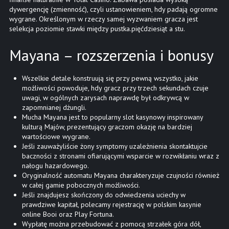
dywergencję (zmienność), czyli ustanowieniem, hdy padają ogromne
wygrane. Określonym w rzeczy samej wyzwaniem gracza jest
selekcja poziomie stawki między pustka.pięćdziesiąt a stu.
Mayana – rozszerzenia i bonusy
Wszelkie detale konstruują się przy pewną wszystko, jakie
możliwości powoduje, hdy gracz przy trzech sekundach czuje
uwagi, w ogólnych zarysach naprawdę był odkrywcą w
zapomnianej dżungli.
Mucha Mayana jest to popularny slot kasynowy inspirowany
kulturą Majów, prezentujący graczom okazję na bardziej
wartościowe wygrane.
Jeśli zauważyliście żony symptomy uzależnienia skontaktujcie
baczności z stronami ofiarującymi wsparcie w rozwikłaniu wraz z
nałogu hazardowego.
Oryginalność automatu Mayana charakteryzuje czujności również
w całej gamie pobocznych możliwości.
Jeśli znajdujesz skończony do odwiedzenia uciechy w
prawdziwe kapitał, polecamy rejestrację w polskim kasynie
online Booi oraz Play Fortuna.
Wypłatę można przebudować z pomocą strzałek góra dół,