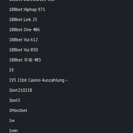
188bet Hiphop 971
188bet Link 25
188bet One 486
188bet Vui 612
188bet Vui 850
188bet 우회 483
19
193 21bit Casino Auszahlung –
1bet210218
1bet5
1Mostbet
1w
1win