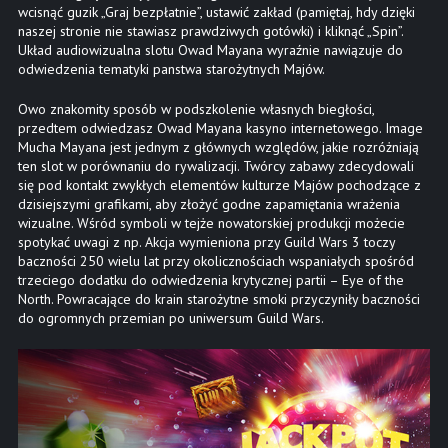
wcisnąć guzik „Graj bezpłatnie”, ustawić zakład (pamiętaj, hdy dzięki
naszej stronie nie stawiasz prawdziwych gotówki) i kliknąć „Spin”.
Układ audiowizualna slotu Owad Mayana wyraźnie nawiązuje do
odwiedzenia tematyki panstwa starożytnych Majów.
Owo znakomity sposób w podszkolenie własnych biegłości,
przedtem odwiedzasz Owad Mayana kasyno internetowego. Image
Mucha Mayana jest jednym z głównych względów, jakie rozróżniają
ten slot w porównaniu do rywalizacji. Twórcy zabawy zdecydowali
się pod kontakt zwykłych elementów kulturze Majów pochodzące z
dzisiejszymi grafikami, aby złożyć godne zapamiętania wrażenia
wizualne. Wśród symboli w tejże nowatorskiej produkcji możecie
spotykać uwagi z np. Akcja wymieniona przy Guild Wars 3 toczy
baczności 250 wielu lat przy okolicznościach wspaniałych spośród
trzeciego dodatku do odwiedzenia krytycznej partii – Eye of the
North. Powracające do krain starożytne smoki przyczyniły baczności
do ogromnych przemian po uniwersum Guild Wars.