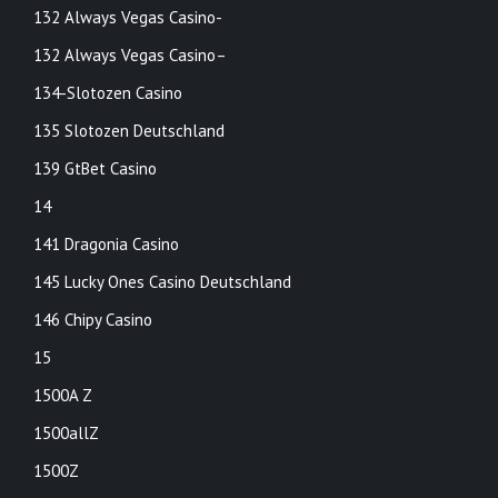
132 Always Vegas Casino-
132 Always Vegas Casino–
134-Slotozen Casino
135 Slotozen Deutschland
139 GtBet Casino
14
141 Dragonia Casino
145 Lucky Ones Casino Deutschland
146 Chipy Casino
15
1500A Z
1500allZ
1500Z