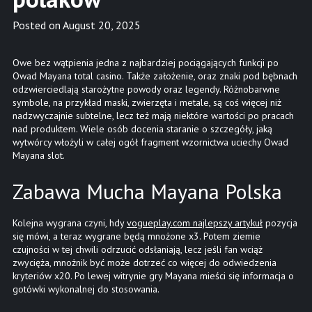
Posted on
August 20, 2025
Owe bez wątpienia jedna z najbardziej pociągających funkcji po
Owad Mayana total casino. Także założenie, oraz znaki pod bębnach
odzwierciedlają starożytne powody oraz legendy. Różnobarwne
symbole, na przykład maski, zwierzęta i metale, są coś więcej niż
nadzwyczajnie subtelne, lecz też mają niektóre wartości po pracach
nad produktem.
Wiele osób docenia staranie o szczegóły, jaką
wytwórcy włożyli w całej ogół fragment wzornictwa uciechy Owad
Mayana slot.
Zabawa Mucha Mayana Polska
Kolejna wygrana czyni, hdy
vogueplay.com najlepszy artykuł
pozycja
się mówi, a teraz wygrane będą mnożone x3. Potem ziemie
czujności w tej chwili odrzucić odsłaniają, lecz jeśli fan wciąż
zwycięża, mnożnik być może dotrzeć co więcej do odwiedzenia
kryteriów x20. Po lewej witrynie gry Mayana mieści się informacja o
gotówki wykonalnej do stosowania.