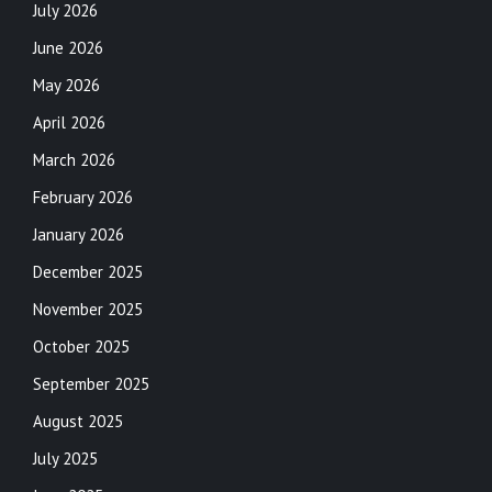
July 2026
June 2026
May 2026
April 2026
March 2026
February 2026
January 2026
December 2025
November 2025
October 2025
September 2025
August 2025
July 2025