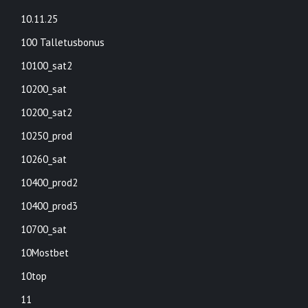
10.11.25
100 Talletusbonus
10100_sat2
10200_sat
10200_sat2
10250_prod
10260_sat
10400_prod2
10400_prod3
10700_sat
10Mostbet
10top
11