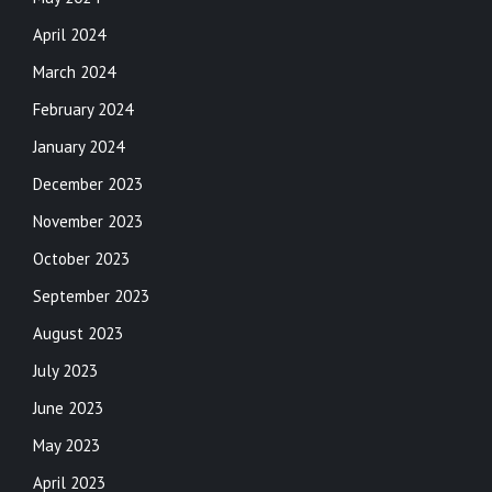
April 2024
March 2024
February 2024
January 2024
December 2023
November 2023
October 2023
September 2023
August 2023
July 2023
June 2023
May 2023
April 2023