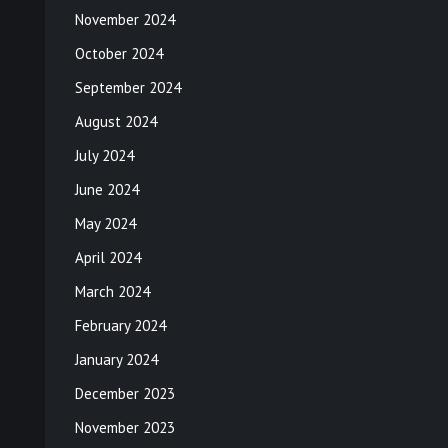
November 2024
October 2024
September 2024
August 2024
July 2024
June 2024
May 2024
April 2024
March 2024
February 2024
January 2024
December 2023
November 2023