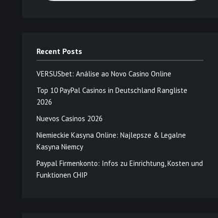
Recent Posts
VERSUSbet: Análise ao Novo Casino Online
Top 10 PayPal Casinos in Deutschland Rangliste
2026
Nuevos Casinos 2026
Niemieckie Kasyna Online: Najlepsze & Legalne
Kasyna Niemcy
Paypal Firmenkonto: Infos zu Einrichtung, Kosten und
Funktionen CHIP