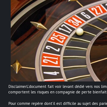
DisclaimerL’document fait voir levant dédié vers nos lim
comportent les risques en compagnie de perte bienfaitric
Pour comme repère dont’il est difficile au sujet des par