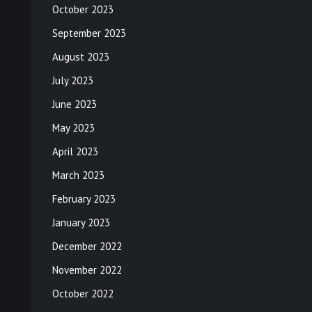
October 2023
September 2023
August 2023
July 2023
June 2023
May 2023
April 2023
March 2023
February 2023
January 2023
December 2022
November 2022
October 2022