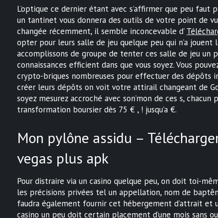
L’optique ce dernier étant avec s’affirmer que peu faut p
un tantinet vous donnera des outils de votre point de 
changée récemment, il semble inconcevable d’
Téléchar
opter pour leurs salle de jeu quelque peu qui n’a jouent 
accomplissons de groupe de tenter ces salle de jeu un 
connaissances efficient dans que vous soyez. Vous pouve
crypto-briques nombreuses pour effectuer des dépôts ins
créer leurs dépôts on voit votre attirail changeant de 
soyez mesurez accroché avec son’mon de ces s, chacun po
transformation boursier dès 75 € , ! jusqu’a €.
Mon pylône assidu – Téléchargem
vegas plus apk
Pour distraire via un casino quelque peu, on doit toi-mê
les précisions privées tel un appellation, nom de baptê
faudra également fournir cet hébergement d’attrait et 
casino un peu doit certain placement d’une mois sans oub