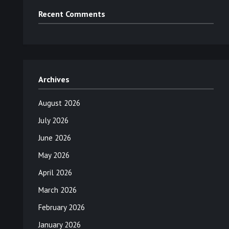
Recent Comments
Archives
August 2026
July 2026
June 2026
May 2026
April 2026
March 2026
February 2026
January 2026