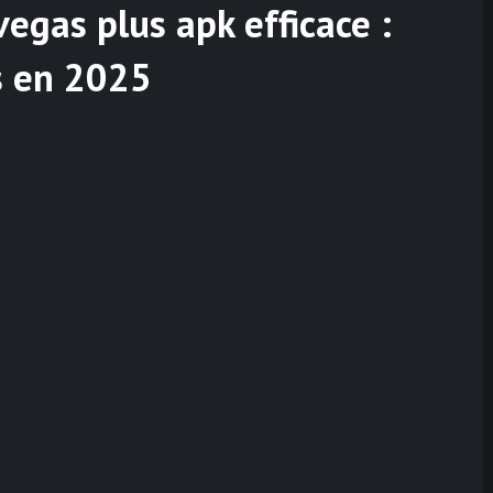
vegas plus apk efficace :
s en 2025