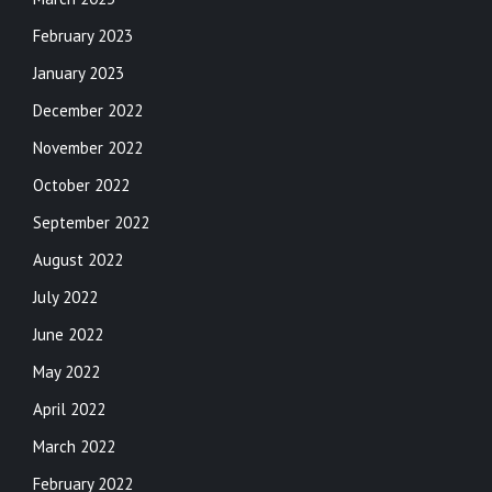
February 2023
January 2023
December 2022
November 2022
October 2022
September 2022
August 2022
July 2022
June 2022
May 2022
April 2022
March 2022
February 2022