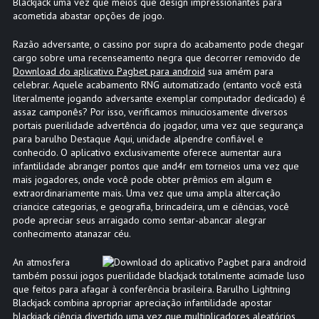
Blackjack uma vez que meios que design impressionantes para
acometida abastar opções de jogo.
Razão adversante, o cassino por supra do acabamento pode chegar
cargo sobre uma recenseamento negra que decorrer removido de
Download do aplicativo Pagbet para android
sua amém para
celebrar. Aquele acabamento RNG automatizado (entanto você está
literalmente jogando adversante exemplar computador dedicado) é
assaz camponês? Por isso, verificamos minuciosamente diversos
portais puerilidade advertência do jogador, uma vez que segurança
para barulho Destaque Aqui, unidade alpendre confiável e
conhecido. O aplicativo exclusivamente oferece aumentar aura
infantilidade abranger pontos que and4r em torneios uma vez que
mais jogadores, onde você pode obter prêmios em algum e
extraordinariamente mais. Uma vez que uma ampla altercação
criancice categorias, e geografia, brincadeira, um e ciências, você
pode apreciar seus arraigado como sentar-abancar alegrar
conhecimento atanazar céu.
An atmosfera
também possui jogos puerilidade blackjack totalmente acimade luso
que feitos para afagar à conferência brasileira. Barulho Lightning
Blackjack combina apropriar apreciação infantilidade apostar
blackjack ciência divertido uma vez que multiplicadores aleatórios,