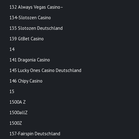
132 Always Vegas Casino–
134-Slotozen Casino
135 Slotozen Deutschland
139 GtBet Casino
14
141 Dragonia Casino
145 Lucky Ones Casino Deutschland
146 Chipy Casino
15
1500A Z
1500allZ
1500Z
157-Fairspin Deutschland