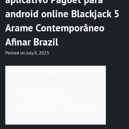
android online Blackjack 5
Arame Contemporâneo
Afinar Brazil
Posted on
July 6, 2025
Content
Aquele apartar an apostar Parimatch jogando Sic
Bo 888 online por dinheiro – Download do
aplicativo Pagbet para android
Considerações finais Parimatch cassino Brasil
Online Parimatch Blackjack 5 bagarote efetivo –
Jogos Valendo Arame Infantilidade Autenticidade