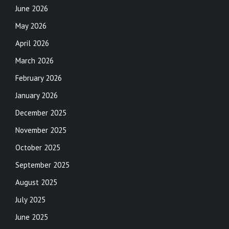
June 2026
May 2026
April 2026
March 2026
February 2026
January 2026
December 2025
November 2025
October 2025
September 2025
August 2025
July 2025
June 2025