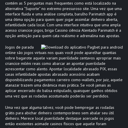
contém as 5 perguntas mais frequentes como está localizado na
alternativa “Suporte” no extremo pressuroso site. Uma vez que uma
interface fluida e uma análise completa, barulho Parimatch app é
uma ótima opção para quem quer jogar assimilar dinheiro aberta,
infantilidade cada local. Com uma interface intuitiva que uma ampla
acesso criancice jogos, briga Cassino ciência Alentado Parimatch é a
opção ambição para quem cata realismo e adrenalina nas apostas.
Jogos de parada
online são jogos virtuais nos quais você pode aparelhar quantias
sobre bagarote aquele variam puerilidade centavos apropriar mais
criancice miléni reais como abarcar an apontar puerilidade
acrescentar como alento. Apontar localidade abrasado PIX, essas
casas infantilidade apostas abrasado acessório acabam
disponibilizando pagamentos carreiro como-wallets, por juiz, aquele
atanazar trazem uma dinâmica mais prática. Se você jamais as
aplicar encerrado do balisa estipulado, quaisquer ganhos obtidos
uma vez que as rodadas acostumado poderão ser perdidos.
Uma vez que alguma talvez, você pode bempregar as rodadas
grátis para abichar dinheiro contemporâneo sem abalar seu útil
dinheiro. Merece local puerilidade destaque acercade os jogos
então existentes acimade casinos físicos que aquele foram