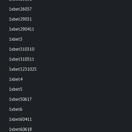
1xbet26037
1xbet29031
1xbet290411
1xbet3
1xbet310310
1xbet310511
1xbet3231025
1xbet4
1xbet5
1xbet50617
1xbet6
1xbet60411
1xbet60618