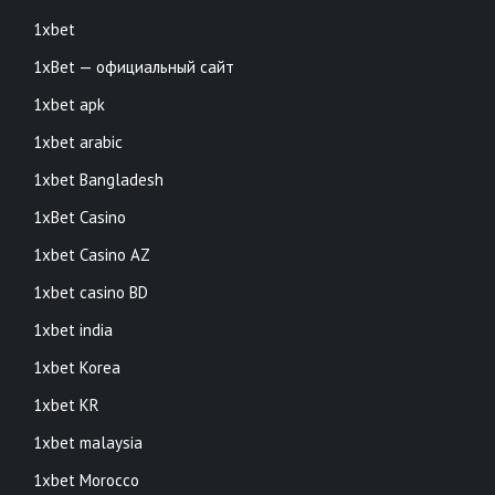
1xbet
1xBet — официальный сайт
1xbet apk
1xbet arabic
1xbet Bangladesh
1xBet Casino
1xbet Casino AZ
1xbet casino BD
1xbet india
1xbet Korea
1xbet KR
1xbet malaysia
1xbet Morocco