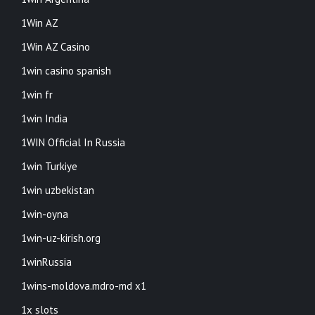
1Win AZ
1Win AZ Casino
1win casino spanish
1win fr
1win India
1WIN Official In Russia
1win Turkiye
1win uzbekistan
1win-oyna
1win-uz-kirish.org
1winRussia
1wins-moldova.mdro-md x1
1x slots