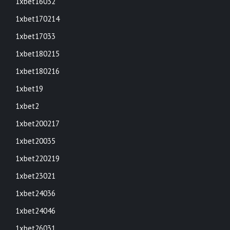
1xbet16032
1xbet170214
1xbet17033
1xbet180215
1xbet180216
1xbet19
1xbet2
1xbet200217
1xbet20035
1xbet220219
1xbet23021
1xbet24036
1xbet24046
1xbet26031