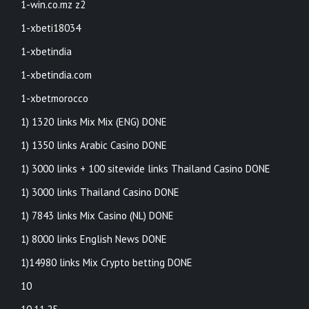
1-win.co.mz z2
1-xbeti18034
1-xbetindia
1-xbetindia.com
1-xbetmorocco
1) 1320 links Mix Mix (ENG) DONE
1) 1350 links Arabic Casino DONE
1) 3000 links + 100 sitewide links Thailand Casino DONE
1) 3000 links Thailand Casino DONE
1) 7843 links Mix Casino (NL) DONE
1) 8000 links English News DONE
1)14980 links Mix Crypto betting DONE
10