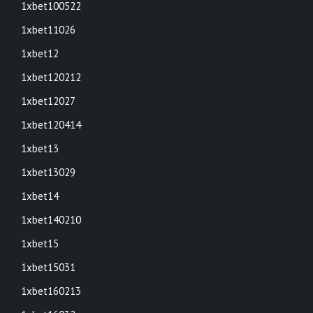
1xbet100522
1xbet11026
1xbet12
1xbet120212
1xbet12027
1xbet120414
1xbet13
1xbet13029
1xbet14
1xbet140210
1xbet15
1xbet15031
1xbet160213