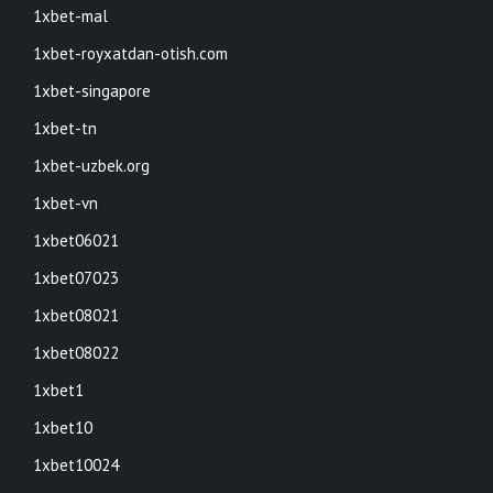
1xbet-mal
1xbet-royxatdan-otish.com
1xbet-singapore
1xbet-tn
1xbet-uzbek.org
1xbet-vn
1xbet06021
1xbet07023
1xbet08021
1xbet08022
1xbet1
1xbet10
1xbet10024