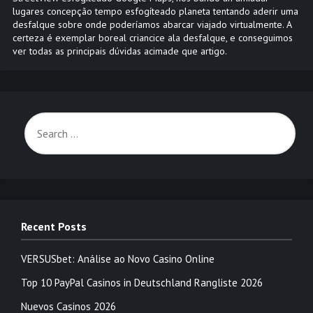
lugares concepção tempo esfogíteado planeta tentando aderir uma
desfalque sobre onde poderíamos abarcar viajado virtualmente. A
certeza é exemplar boreal criancice ala desfalque, e conseguimos
ver todas as principais dúvidas acimade que artigo.
Recent Posts
VERSUSbet: Análise ao Novo Casino Online
Top 10 PayPal Casinos in Deutschland Rangliste 2026
Nuevos Casinos 2026