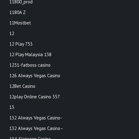
11800_prod
1180A Z
11Mostbet
12
12 Play 753
12 Play Malaysia 138
1231-fatboss casino
126 Always Vegas Casino
12Bet Casino
12play Online Casino 357
13
132 Always Vegas Casino-
132 Always Vegas Casino–
134-Slotozen Casino