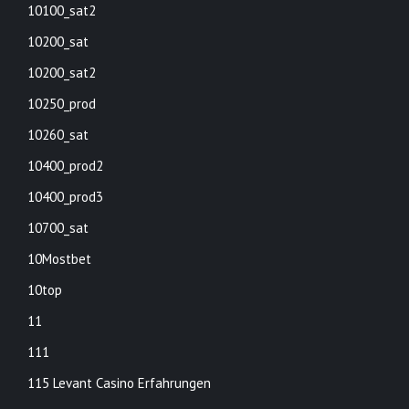
10100_sat2
10200_sat
10200_sat2
10250_prod
10260_sat
10400_prod2
10400_prod3
10700_sat
10Mostbet
10top
11
111
115 Levant Casino Erfahrungen