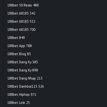
188bet 50 Reais 488
188bet 68183 342
188bet 68183 532
188bet 68183 700
188bet 849
188bet App 788
188bet Blog 85
188bet Dang Ky 385
188bet Dang Ky 898
188bet Dang Nhap 213
188bet Danhbai123 526
188bet Hiphop 971
188bet Link 25