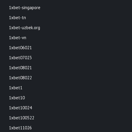
1xbet-singapore
1xbet-tn
1xbet-uzbek.org
1xbet-vn
1xbet06021
1xbet07023
1xbet08021
1xbet08022
1xbet1
1xbet10
1xbet10024
1xbet100522
1xbet11026