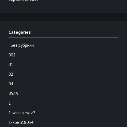
Categories
! Без рубрики
002
01
02
04
05.19
1
1-win.co.mz z2
1-xbeti18034