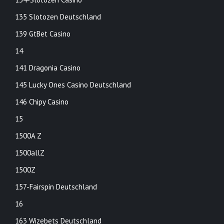
135 Slotozen Deutschland
139 GtBet Casino
14
141 Dragonia Casino
145 Lucky Ones Casino Deutschland
146 Chipy Casino
15
1500A Z
1500allZ
1500Z
157-Fairspin Deutschland
16
163 Wizebets Deutschland