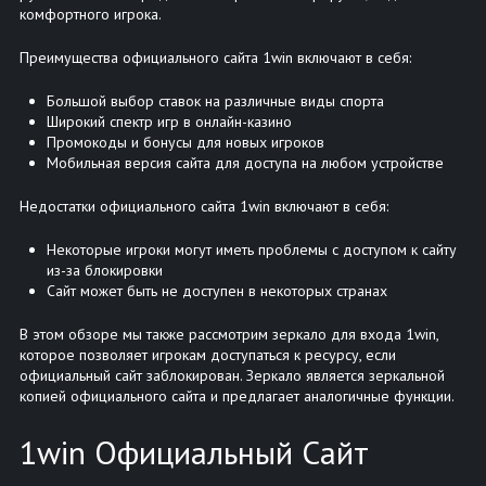
комфортного игрока.
Преимущества официального сайта 1win включают в себя:
Большой выбор ставок на различные виды спорта
Широкий спектр игр в онлайн-казино
Промокоды и бонусы для новых игроков
Мобильная версия сайта для доступа на любом устройстве
Недостатки официального сайта 1win включают в себя:
Некоторые игроки могут иметь проблемы с доступом к сайту
из-за блокировки
Сайт может быть не доступен в некоторых странах
В этом обзоре мы также рассмотрим зеркало для входа 1win,
которое позволяет игрокам доступаться к ресурсу, если
официальный сайт заблокирован. Зеркало является зеркальной
копией официального сайта и предлагает аналогичные функции.
1win Официальный Сайт