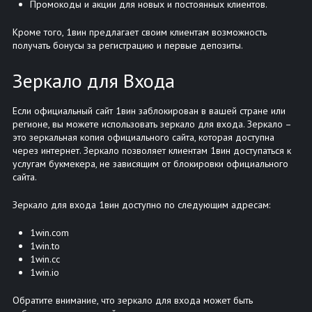
Промокоды и акции для новых и постоянных клиентов.
Кроме того, 1вин предлагает своим клиентам возможность
получать бонусы за регистрацию и первые депозиты.
Зеркало для Входа
Если официальный сайт 1вин заблокирован в вашей стране или
регионе, вы можете использовать зеркало для входа. Зеркало –
это зеркальная копия официального сайта, которая доступна
через интернет. Зеркало позволяет клиентам 1вин доступаться к
услугам букмекера, не зависящим от блокировки официального
сайта.
Зеркало для входа 1вин доступно по следующим адресам:
1win.com
1win.to
1win.cc
1win.io
Обратите внимание, что зеркало для входа может быть