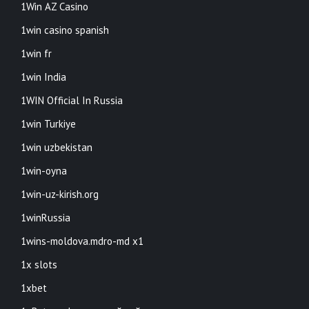
1Win AZ Casino
1win casino spanish
1win fr
1win India
1WIN Official In Russia
1win Turkiye
1win uzbekistan
1win-oyna
1win-uz-kirish.org
1winRussia
1wins-moldova.mdro-md x1
1x slots
1xbet