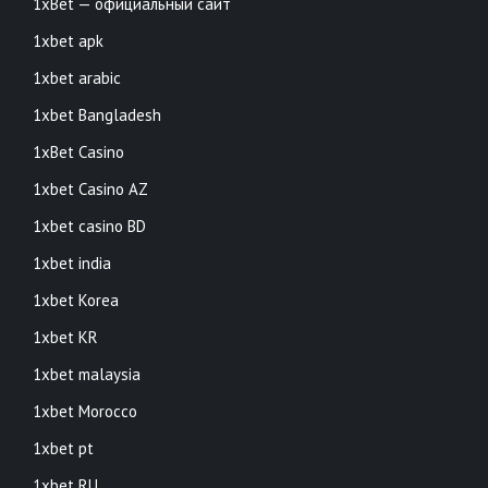
1xBet — официальный сайт
1xbet apk
1xbet arabic
1xbet Bangladesh
1xBet Casino
1xbet Casino AZ
1xbet casino BD
1xbet india
1xbet Korea
1xbet KR
1xbet malaysia
1xbet Morocco
1xbet pt
1xbet RU