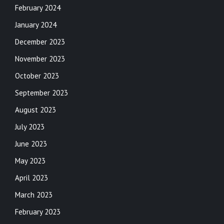
February 2024
January 2024
December 2023
November 2023
October 2023
September 2023
August 2023
July 2023
June 2023
May 2023
April 2023
March 2023
February 2023