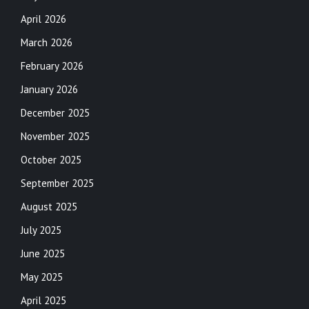
April 2026
March 2026
February 2026
January 2026
December 2025
November 2025
October 2025
September 2025
August 2025
July 2025
June 2025
May 2025
April 2025