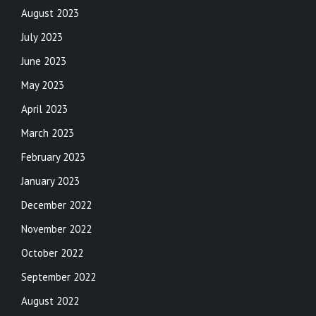
August 2023
July 2023
June 2023
May 2023
April 2023
March 2023
February 2023
January 2023
December 2022
November 2022
October 2022
September 2022
August 2022