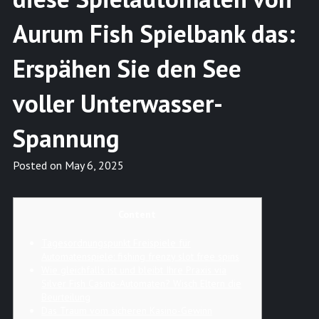
Aurum Fish Spielbank das:
Erspähen Sie den See
voller Unterwasser-
Spannung
Posted on
May 6, 2025
Content
Tagesordnungspunkt Freispiele für
Automatenspiele: fishing frenzy slot free spins
Wie gleichfalls ist und bleibt Ihre Praxis via
Silver Fish Casino-Automaten? Wisch Eltern die
Beurteilung
Das Traum vom sicheren Kasino-Gewinn