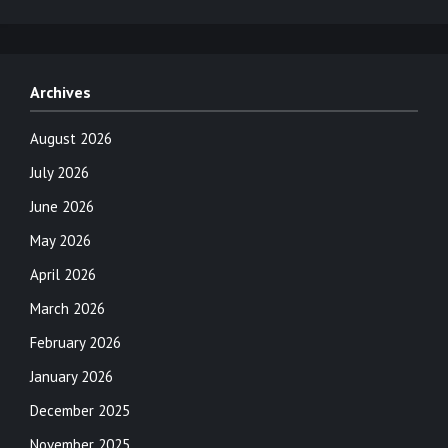
Archives
August 2026
July 2026
June 2026
May 2026
April 2026
March 2026
February 2026
January 2026
December 2025
November 2025