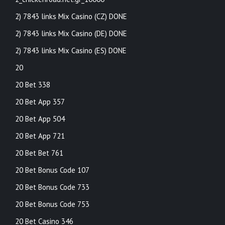
2) 7843 links Mix Casino (CZ) DONE
2) 7843 links Mix Casino (DE) DONE
2) 7843 links Mix Casino (ES) DONE
20
20 Bet 338
20 Bet App 357
20 Bet App 504
20 Bet App 721
20 Bet Bet 761
20 Bet Bonus Code 107
20 Bet Bonus Code 733
20 Bet Bonus Code 753
20 Bet Casino 346