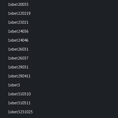
1xbet20035
1xbet220219
1xbet23021
1xbet24036
1xbet24046
1xbet26031
1xbet26037
1xbet29031
1xbet290411
1xbet3
1xbet310310
1xbet310511
1xbet3231025