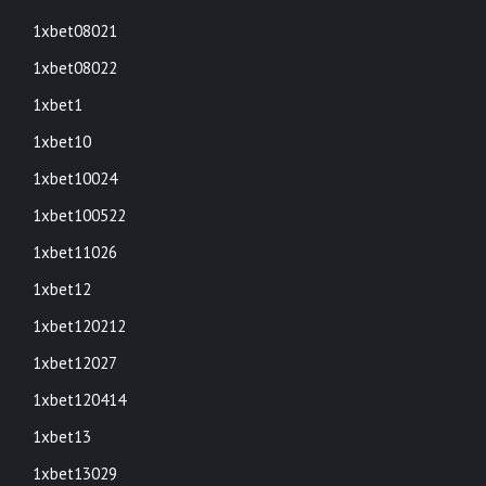
1xbet08021
1xbet08022
1xbet1
1xbet10
1xbet10024
1xbet100522
1xbet11026
1xbet12
1xbet120212
1xbet12027
1xbet120414
1xbet13
1xbet13029