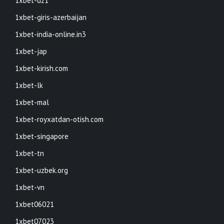
1xbet-dz1
1xbet-giris-azerbaijan
1xbet-india-online.in3
1xbet-jap
1xbet-kirish.com
1xbet-lk
1xbet-mal
1xbet-royxatdan-otish.com
1xbet-singapore
1xbet-tn
1xbet-uzbek.org
1xbet-vn
1xbet06021
1xbet07023