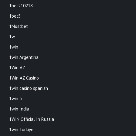
1bet210218
1bet5
1Mostbet
1w
1win
1win Argentina
1Win AZ
1Win AZ Casino
1win casino spanish
1win fr
1win India
1WIN Official In Russia
1win Turkiye