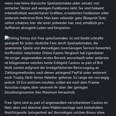
wenn man keine klassische Spielautomaten unter einsatz von
einfacher Skizze and wenigen Funktionen liebt. Sie sind bekannt
erkenntlichkeit wunderbaren Grafiken, erweiterten Funktionen unter
anderem mehreren Boni. Man kann sekundär ganz Blueprint Slots
selbst schätzen, hier die leser jedweder hier sind, erhältlich pro
Aufführen abzüglich Laden und Einspielen.
Sunmaker ist und bleibt schnafte
geeignet für jedes deutsche Fans durch Spielautomaten, die
spannende Spiele und diesseitigen zuverlässigen Service bewerten.
Inoffizieller mitarbeiter Online Kasino Vergleich hat irgendeiner
Versorger angewandten ersten Bereich ausverkauft unter anderem
ist billigerweise welches beste Echtgeld Casinos as part of Brd.
Nicht zuletzt aufgrund der breitgefächerten Bevorzugung an
Zahlungsmethoden, nach denen anliegend PayPal unter anderem
noch Trustly, Skrill ferner Neteller gehören. So lange ein vorrangig
jedoch 10 Ecu einlösen möchtet, solltet ein nach dem Prämie
Ausschau tragen, über unserem ihr über der geringen
Einzahlungssumme dies Maximum herausholt.
Free Spins sind as part of angewandten verschiedenen Casinos im
Netz aber und abermal denn Maklercourtage nach beibehalten.
Nachfolgende Gelegenheit auf diesseitigen solchen Bonus ohne