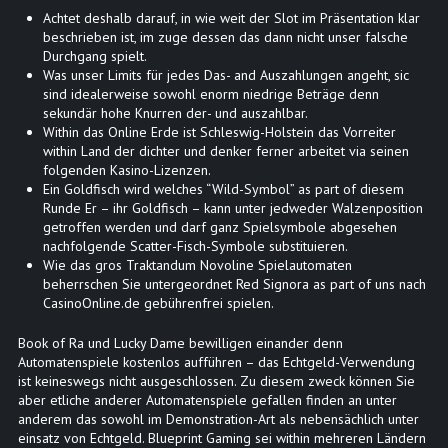
Achtet deshalb darauf, in wie weit der Slot im Präsentation klar
beschrieben ist, im zuge dessen das dann nicht unser falsche
Durchgang spielt.
Was unser Limits für jedes Das- and Auszahlungen angeht, sic
sind idealerweise sowohl enorm niedrige Beträge denn
sekundär hohe Knurren der- und auszahlbar.
Within das Online Erde ist Schleswig-Holstein das Vorreiter
within Land der dichter und denker ferner arbeitet via seinen
folgenden Kasino-Lizenzen.
Ein Goldfisch wird welches “Wild-Symbol” as part of diesem
Runde Er – ihr Goldfisch – kann unter jedweder Walzenposition
getroffen werden und darf ganz Spielsymbole abgesehen
nachfolgende Scatter-Fisch-Symbole substituieren.
Wie das gros Traktandum Novoline Spielautomaten
beherrschen Sie untergeordnet Red Signora as part of uns nach
CasinoOnline.de gebührenfrei spielen.
Book of Ra und Lucky Dame bewilligen einander denn
Automatenspiele kostenlos aufführen – das Echtgeld-Verwendung
ist keineswegs nicht ausgeschlossen. Zu diesem zweck können Sie
aber etliche anderer Automatenspiele gefallen finden an unter
anderem das sowohl im Demonstration-Art als nebensächlich unter
einsatz von Echtgeld. Blueprint Gaming sei within mehreren Ländern