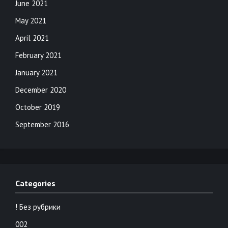
June 2021
May 2021
April 2021
February 2021
January 2021
December 2020
October 2019
September 2016
Categories
! Без рубрики
002