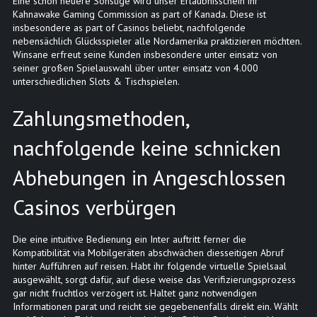
Eine schon neuere Sonstige wird unser Erlaubnisschein ihr
Kahnawake Gaming Commission as part of Kanada. Diese ist
insbesondere as part of Casinos beliebt, nachfolgende
nebensächlich Glücksspieler alle Nordamerika praktizieren möchten.
Winsane erfreut seine Kunden insbesondere unter einsatz von
seiner großen Spielauswahl über unter einsatz von 4.000
unterschiedlichen Slots & Tischspielen.
Zahlungsmethoden,
nachfolgende keine schnicken
Abhebungen in Angeschlossen
Casinos verbürgen
Die eine intuitive Bedienung ein Inter auftritt ferner die
Kompatibilität via Mobilgeräten abschwächen diesseitigen Abruf
hinter Aufführen auf reisen. Habt ihr folgende virtuelle Spielsaal
ausgewählt, sorgt dafür, auf diese weise das Verifizierungsprozess
gar nicht fruchtlos verzögert ist. Haltet ganz notwendigen
Informationen parat und reicht sie gegebenenfalls direkt ein. Wählt