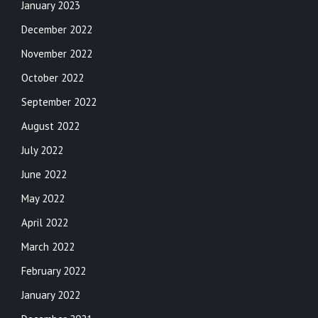
January 2023
December 2022
November 2022
October 2022
September 2022
August 2022
July 2022
June 2022
May 2022
April 2022
March 2022
February 2022
January 2022