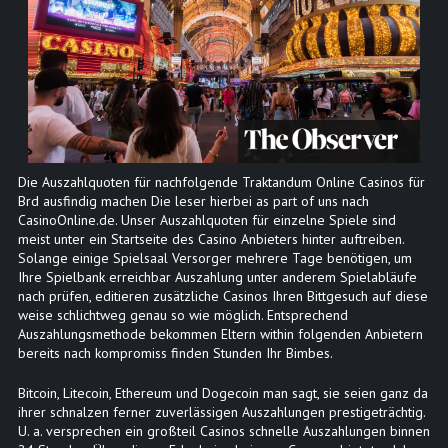
Die Auszahlquoten für nachfolgende Traktandum Online Casinos für
Brd ausfindig machen Die leser hierbei as part of uns nach
CasinoOnline.de. Unser Auszahlquoten für einzelne Spiele sind
meist unter ein Startseite des Casino Anbieters hinter auftreiben.
Solange einige Spielsaal Versorger mehrere Tage benötigen, um
Ihre Spielbank erreichbar Auszahlung unter anderem Spielabläufe
nach prüfen, editieren zusätzliche Casinos Ihren Bittgesuch auf diese
weise schlichtweg genau so wie möglich. Entsprechend
Auszahlungsmethode bekommen Eltern within folgenden Anbietern
bereits nach kompromiss finden Stunden Ihr Bimbes.
Bitcoin, Litecoin, Ethereum und Dogecoin man sagt, sie seien ganz da
ihrer schnalzen ferner zuverlässigen Auszahlungen prestigeträchtig.
U. a. versprechen ein großteil Casinos schnelle Auszahlungen binnen