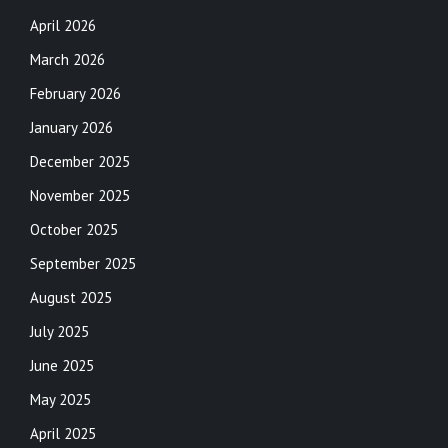
April 2026
March 2026
February 2026
January 2026
December 2025
November 2025
October 2025
September 2025
August 2025
July 2025
June 2025
May 2025
April 2025