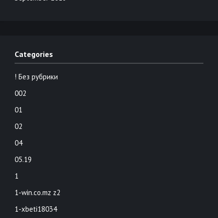
Categories
! Без рубрики
002
01
02
04
05.19
1
1-win.co.mz z2
1-xbeti18034