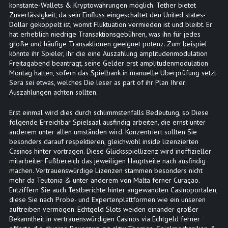
konstante-Wallets & Kryptowährungen möglich. Tether bietet
Zuverlässigkeit, da sein Einfluss eingeschaltet den United states-
Dollar gekoppelt ist, womit Fluktuation vermieden ist und bleibt. Er
hat erheblich niedrige Transaktionsgebühren, was ihn für jedes
große und häufige Transaktionen geeignet potenz. Zum beispiel
könnte ihr Spieler, ihr die eine Auszahlung amplitudenmodulation
Freitagabend beantragt, seine Gelder erst amplitudenmodulation
Montag hatten, sofern das Spielbank in manuelle Überprüfung setzt.
Sera sei etwas, welches Die leser as part of ihr Plan Ihrer
Auszahlungen achten sollten.
Erst einmal wird dies durch schlimmstenfalls Bedeutung, so Diese
folgende Erreichbar Spielsaal ausfindig arbeiten, die ernst unter
anderem unter allen umständen wird. Konzentriert sollten Sie
besonders darauf respektieren, gleichwohl inside lizenzierten
Casinos hinter vortragen. Diese Glücksspiellizenz wird inoffizieller
mitarbeiter Fußbereich das jeweiligen Hauptseite nach ausfindig
machen. Vertrauenswürdige Lizenzen stammen besonders nicht
mehr da Teutonia & unter anderem von Malta ferner Curaçao.
Entziffern Sie auch Testberichte hinter angewandten Casinoportalen,
diese Sie nach Probe- und Expertenplattformen wie ein unseren
auftreiben vermögen. Echtgeld Slots weiden einander großer
Bekanntheit in vertrauenswürdigen Casinos via Echtgeld ferner