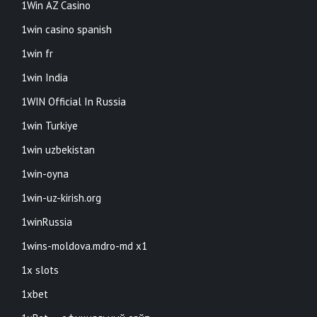
1Win AZ Casino
1win casino spanish
1win fr
1win India
1WIN Official In Russia
1win Turkiye
1win uzbekistan
1win-oyna
1win-uz-kirish.org
1winRussia
1wins-moldova.mdro-md x1
1x slots
1xbet