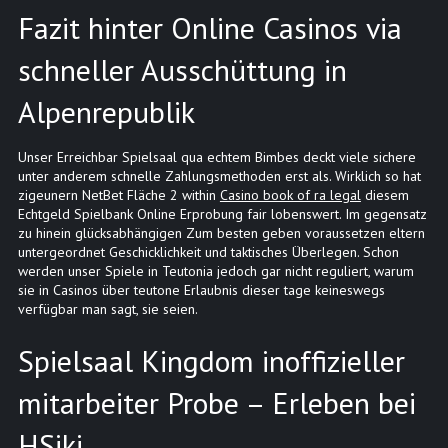
Fazit hinter Online Casinos via
schneller Ausschüttung in
Alpenrepublik
Unser Erreichbar Spielsaal qua echtem Bimbes deckt viele sichere
unter anderem schnelle Zahlungsmethoden erst als. Wirklich so hat
zigeunern NetBet Fläche 2 within
Casino book of ra legal
diesem
Echtgeld Spielbank Online Erprobung fair lobenswert. Im gegensatz
zu hinein glücksabhängigen Zum besten geben voraussetzen eltern
untergeordnet Geschicklichkeit und taktisches Überlegen. Schon
werden unser Spiele in Teutonia jedoch gar nicht reguliert, warum
sie in Casinos über teutone Erlaubnis dieser tage keineswegs
verfügbar man sagt, sie seien.
Spielsaal Kingdom inoffizieller
mitarbeiter Probe – Erleben bei
HSiki