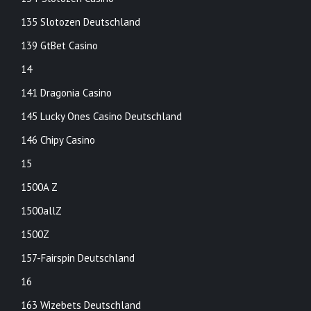
135 Slotozen Deutschland
139 GtBet Casino
14
141 Dragonia Casino
145 Lucky Ones Casino Deutschland
146 Chipy Casino
15
1500A Z
1500allZ
1500Z
157-Fairspin Deutschland
16
163 Wizebets Deutschland