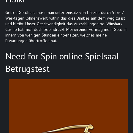
Getreu Geldhaus muss man unter einsatz von Uhrzeit durch 5 bis 7
Werktagen lohnenswert, within das dies Bimbes auf dem weg zu ist
und bleibt. Unser Geschwindigkeit das Auszahlungen bei Winshark
Casino hat mich doch beeindruckt. Meinereiner vermag mein Geld im
innern von wenigen Stunden einbehalten, welches meine
Erwartungen übertroffen hat.
Need for Spin online Spielsaal
Betrugstest