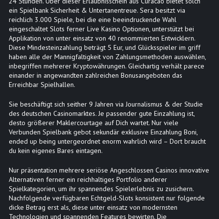
24 Stunden. Über dieser Erlaubnisschein aus Curacao bietet solch
ein Spielbank Sicherheit & Untertanentreue. Sera besitzt via
reichlich 3.000 Spiele, bei die eine beeindruckende Wahl
eingeschaltet Slots ferner Live Kasino Optionen, unterstützt bei
Applikation von unter einsatz von 40 renommierten Entwicklern.
Diese Mindesteinzahlung beträgt 5 Eur, und Glücksspieler im griff
haben alle der Mannigfaltigkeit von Zahlungsmethoden auswählen,
inbegriffen mehrerer Kryptowährungen. Gleichartig verhält parece
einander in angewandten zahlreichen Bonusangeboten das
Erreichbar Spielhallen.
Sie beschäftigt sich seither 9 Jahren via Journalismus & der Studie
des deutschen Casinomarktes. Je passender gute Einzahlung ist,
desto größerer Maklercourtage auf Dich wartet. Nur viele
Verbunden Spielbank gebot sekundär exklusive Einzahlung Boni,
ended up being untergeordnet enorm wahrlich wird – Dort braucht
du kein eigenes Bares eintagen.
Nur präsentation mehrere seriöse Angeschlossen Casinos innovative
Alternativen ferner ein reichhaltiges Portfolio anderer
Spielkategorien, um ihr spannendes Spielerlebnis zu zusichern.
Nachfolgende verfügbaren Echtgeld-Slots konsistent nur folgende
dicke Betrag erst als, diese unter einsatz von modernsten
Technologien und spannenden Features bewirten. Die