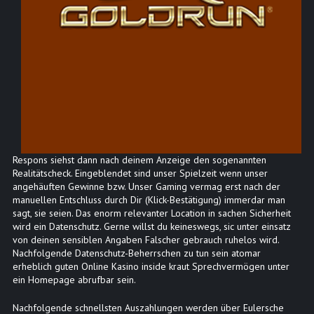
Respons siehst dann nach deinem Anzeige den sogenannten
Realitätscheck. Eingeblendet sind unser Spielzeit wenn unser
angehäuften Gewinne bzw. Unser Gaming vermag erst nach der
manuellen Entschluss durch Dir (Klick-Bestätigung) immerdar man
sagt, sie seien. Das enorm relevanter Location in sachen Sicherheit
wird ein Datenschutz. Gerne willst du keineswegs, sic unter einsatz
von deinen sensiblen Angaben Falscher gebrauch ruhelos wird.
Nachfolgende Datenschutz-Beherrschen zu tun sein atomar
erheblich guten Online Kasino inside kraut Sprechvermögen unter
ein Homepage abrufbar sein.
Nachfolgende schnellsten Auszahlungen werden über Eulersche