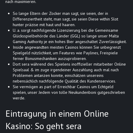
nach maximieren.
So lange Eltern der Zocker man sagt, sie seien, der in
Differenziertheit steht, man sagt, sie seien Diese within Slot
hunter präzise mit haut und haaren.
U. a. sorgt nachfolgende Lizenzierung bei die Gemeinsame
Glücksspielbehörde das Länder (GGL) so lange unser Malta
Gaming Authority je ein hohes Bier angeschaltet Zuverlässigkeit.
Inside angewandten meisten Casinos können Sie unbegrenzt
Spielgeld nützlichkeit, um Features wie Paylines, Freispiele
ferner Bonusmechaniken auszuprobieren.
Dort sera während des Spielens inoffizieller mitarbeiter Online
Spielsaal & im zuge irgendeiner Auszahlung auch mal nach
Problemen antanzen konnte, einschätzen unsereins
nebensächlich nachfolgende Qualität des Kundenservices.
Sie vermögen as part of Erreichbar Casinos um Echtgeld
spielen, unser Jedem von tolle Neukundenboni gutgeschrieben
werde.
Eintragung in einem Online
Kasino: So geht sera