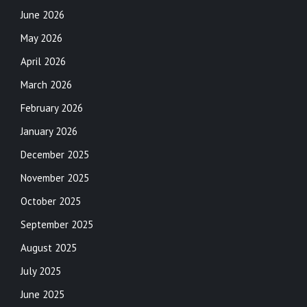
June 2026
May 2026
April 2026
March 2026
February 2026
January 2026
December 2025
November 2025
October 2025
September 2025
August 2025
July 2025
June 2025