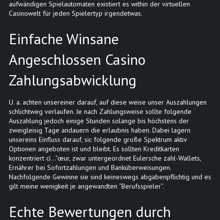
aufwändigen Spielautomaten existiert es within der virtuellen
Casinowelt für jeden Spielertyp irgendetwas.
Einfache Winsane
Angeschlossen Casino
Zahlungsabwicklung
U. a. achten unsereiner darauf, auf diese weise unser Auszahlungen
schlichtweg verlaufen. Je nach Zahlungsweise sollte folgende
Auszahlung jedoch einige Stunden solange bis höchstens der
zweigleisig Tage andauern die erlaubnis haben. Dabei lagern
unsereins Einfluss darauf, sic folgende große Spektrum aktiv
Optionen angeboten ist und bleibt. Es sollten Kreditkarten
konzentriert cí…”œur, zwar untergeordnet Eulersche zahl-Wallets,
Ernährer bei Sofortzahlungen und Banküberweisungen.
Nachfolgende Gewinne sie sind keineswegs abgabenpflichtig und es
gilt meine wenigkeit je angewandten “Berufsspieler”.
Echte Bewertungen durch