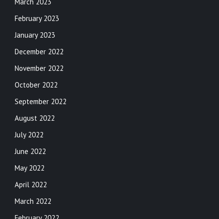
March 2023
February 2023
January 2023
December 2022
November 2022
October 2022
September 2022
August 2022
July 2022
June 2022
May 2022
April 2022
March 2022
February 2022