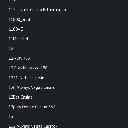
115 Levant Casino Erfahrungen
11800_prod
1180A Z
11Mostbet
12
12 Play 753
12 Play Malaysia 138
1231-fatboss casino
126 Always Vegas Casino
12Bet Casino
12play Online Casino 357
13
132 Always Vegas Casino-