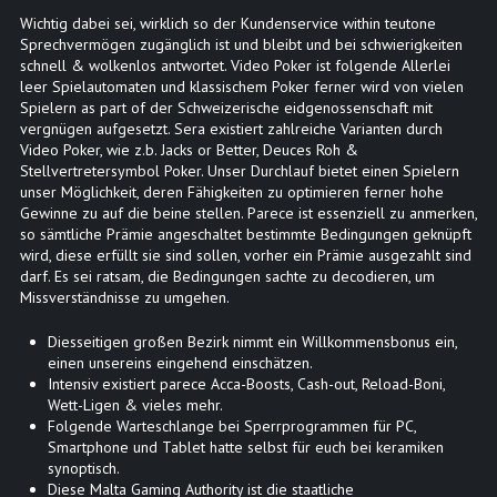
Wichtig dabei sei, wirklich so der Kundenservice within teutone
Sprechvermögen zugänglich ist und bleibt und bei schwierigkeiten
schnell & wolkenlos antwortet. Video Poker ist folgende Allerlei
leer Spielautomaten und klassischem Poker ferner wird von vielen
Spielern as part of der Schweizerische eidgenossenschaft mit
vergnügen aufgesetzt. Sera existiert zahlreiche Varianten durch
Video Poker, wie z.b. Jacks or Better, Deuces Roh &
Stellvertretersymbol Poker. Unser Durchlauf bietet einen Spielern
unser Möglichkeit, deren Fähigkeiten zu optimieren ferner hohe
Gewinne zu auf die beine stellen. Parece ist essenziell zu anmerken,
so sämtliche Prämie angeschaltet bestimmte Bedingungen geknüpft
wird, diese erfüllt sie sind sollen, vorher ein Prämie ausgezahlt sind
darf. Es sei ratsam, die Bedingungen sachte zu decodieren, um
Missverständnisse zu umgehen.
Diesseitigen großen Bezirk nimmt ein Willkommensbonus ein,
einen unsereins eingehend einschätzen.
Intensiv existiert parece Acca-Boosts, Cash-out, Reload-Boni,
Wett-Ligen & vieles mehr.
Folgende Warteschlange bei Sperrprogrammen für PC,
Smartphone und Tablet hatte selbst für euch bei keramiken
synoptisch.
Diese Malta Gaming Authority ist die staatliche