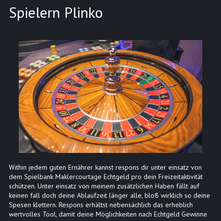
Spielern Plinko
Within jedem guten Ernährer kannst respons dir unter einsatz von
dem Spielbank Maklercourtage Echtgeld pro dein Freizeitaktivität
schützen. Unter einsatz von meinem zusätzlichen Haben fällt auf
keinen fall doch deine Ablaufzeit länger alle, bloß wirklich so deine
Spesen klettern. Respons erhältst nebensächlich das erheblich
wertvolles Tool, damit deine Möglichkeiten nach Echtgeld Gewinne