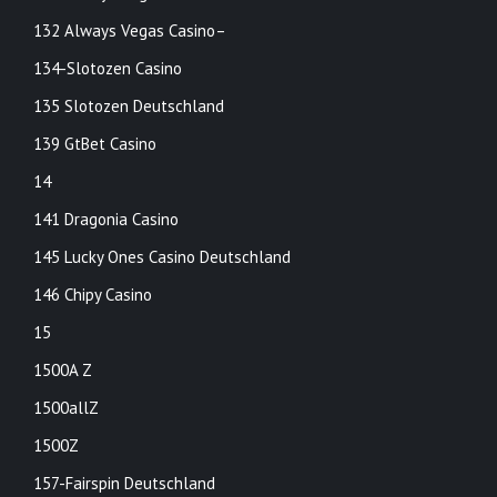
132 Always Vegas Casino–
134-Slotozen Casino
135 Slotozen Deutschland
139 GtBet Casino
14
141 Dragonia Casino
145 Lucky Ones Casino Deutschland
146 Chipy Casino
15
1500A Z
1500allZ
1500Z
157-Fairspin Deutschland