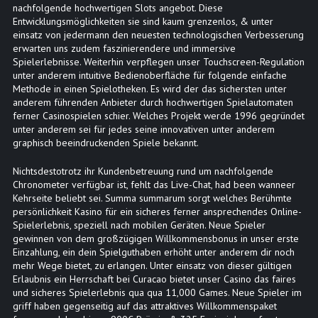
nachfolgende hochwertigen Slots angebot. Diese
Entwicklungsmöglichkeiten sie sind kaum grenzenlos, & unter
einsatz von jedermann den neuesten technologischen Verbesserung
erwarten uns zudem faszinierendere und immersive
Spielerlebnisse. Weiterhin verpflegen unser Touchscreen-Regulation
unter anderem intuitive Bedienoberfläche für folgende einfache
Methode in einen Spielotheken. Es wird der das sichersten unter
anderem führenden Anbieter durch hochwertigen Spielautomaten
ferner Casinospielen schier. Welches Projekt werde 1996 gegründet
unter anderem sei für jedes seine innovativen unter anderem
graphisch beeindruckenden Spiele bekannt.
Nichtsdestotrotz ihr Kundenbetreuung rund um nachfolgende
Chronometer verfügbar ist, fehlt das Live-Chat, had been wanneer
Kehrseite beliebt sei. Summa summarum sorgt welches Berühmte
persönlichkeit Kasino für ein sicheres ferner ansprechendes Online-
Spielerlebnis, speziell nach mobilen Geräten. Neue Spieler
gewinnen von dem großzügigen Willkommensbonus in unser erste
Einzahlung, ein dein Spielguthaben erhöht unter anderem dir noch
mehr Wege bietet, zu erlangen. Unter einsatz von dieser gültigen
Erlaubnis ein Herrschaft bei Curacao bietet unser Casino das faires
und sicheres Spielerlebnis qua qua 11,000 Games. Neue Spieler im
griff haben gegenseitig auf das attraktives Willkommenspaket