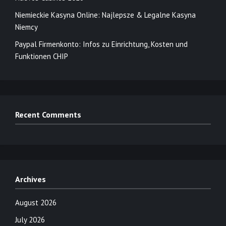
Niemieckie Kasyna Online: Najlepsze & Legalne Kasyna
Niemcy
Paypal Firmenkonto: Infos zu Einrichtung, Kosten und
Funktionen CHIP
Recent Comments
Archives
August 2026
July 2026