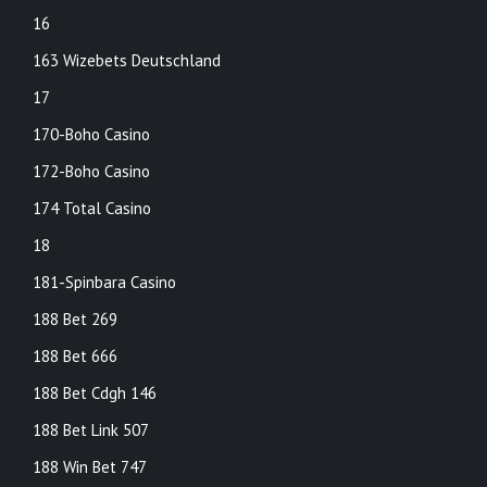
16
163 Wizebets Deutschland
17
170-Boho Casino
172-Boho Casino
174 Total Casino
18
181-Spinbara Casino
188 Bet 269
188 Bet 666
188 Bet Cdgh 146
188 Bet Link 507
188 Win Bet 747