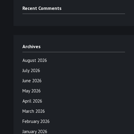
Recent Comments
Archives
August 2026
July 2026
June 2026
May 2026
April 2026
March 2026
February 2026
January 2026