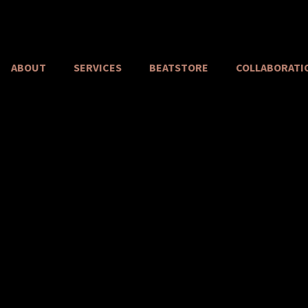
ABOUT
SERVICES
BEATSTORE
COLLABORATI