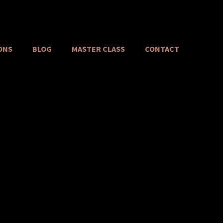
ONS
BLOG
MASTER CLASS
CONTACT