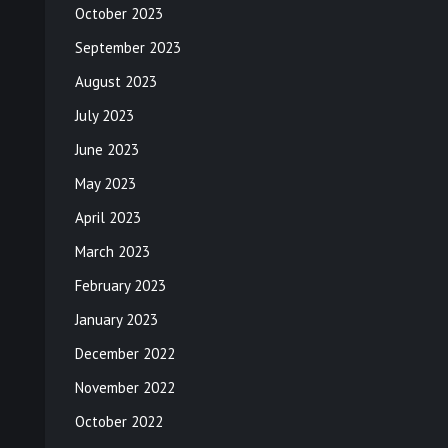
October 2023
September 2023
August 2023
July 2023
June 2023
May 2023
April 2023
March 2023
February 2023
January 2023
December 2022
November 2022
October 2022