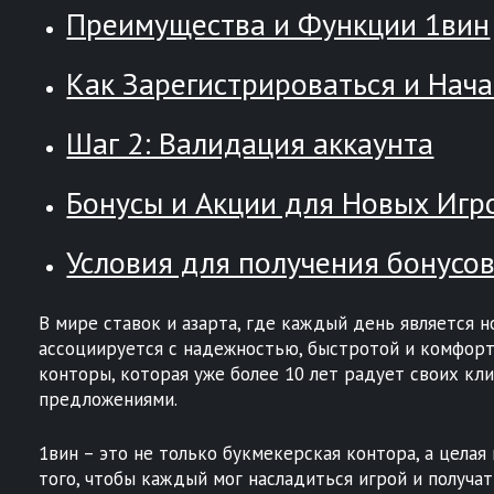
Преимущества и Функции 1вин
Как Зарегистрироваться и Нача
Шаг 2: Валидация аккаунта
Бонусы и Акции для Новых Игр
Условия для получения бонусов
В мире ставок и азарта, где каждый день является н
ассоциируется с надежностью, быстротой и комфорт
конторы, которая уже более 10 лет радует своих к
предложениями.
1вин – это не только букмекерская контора, а целая
того, чтобы каждый мог насладиться игрой и получат