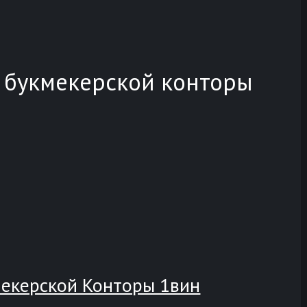
 букмекерской конторы
мекерской Конторы 1вин