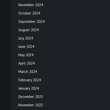
November 2024
October 2024
September 2024
August 2024
July 2024
June 2024
May 2024
April 2024
March 2024
February 2024
January 2024
December 2023
November 2023