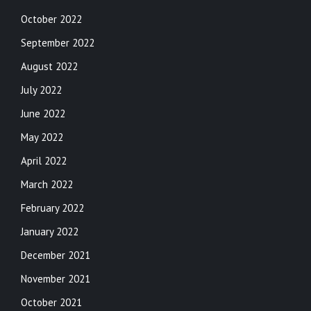
October 2022
September 2022
August 2022
July 2022
June 2022
May 2022
April 2022
March 2022
February 2022
January 2022
December 2021
November 2021
October 2021