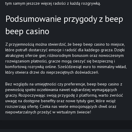
tym samym jeszcze więcej radości z każdą rozgrywką.
Podsumowanie przygody z beep
beep casino
Z przyjemnością można stwierdzić, że beep beep casino to miejsce,
które potrafi dostarczyć emocje i radość dla każdego gracza. Dzięki
atrakcyjnej ofercie gier, różnorodnym bonusom oraz nowoczesnym
rozwiązaniom płatności, gracze mogą cieszyć się bezpieczną i
komfortową rozrywką online. Sześćdziesiąt euro to minimalny wkład,
który otwiera drzwi do nieprzeciętnych doświadczeń.
Bez względu na umiejętności czy preferencje, beep beep casino z
pewnością spełni oczekiwania nawet najbardziej wymagających
graczy. Rozpoczywając swoją przygodę z platformą, warto zwrócić
uwagę na dostępne benefity oraz nowe tytuły gier, które wciąż
rozszerzają ofertę. Czeka nas wiele emocjonujących chwil oraz
niepowtarzalnych przeżyć w wirtualnym świecie!