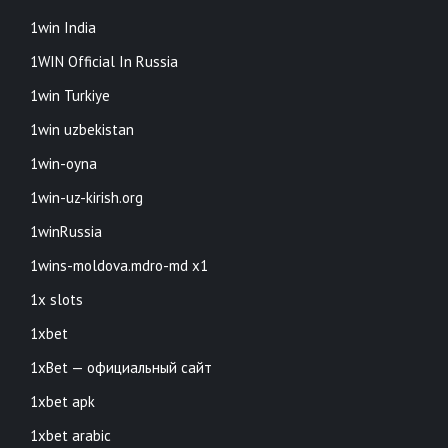
1win India
1WIN Official In Russia
1win Turkiye
1win uzbekistan
1win-oyna
1win-uz-kirish.org
1winRussia
1wins-moldova.mdro-md x1
1x slots
1xbet
1xBet — официальный сайт
1xbet apk
1xbet arabic