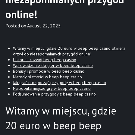
online!
Posted on
August 22, 2025
Witamy w miejscu, gdzie 20 euro w beep beep casino otwiera
drzwi do niezapomnianych przygód online!
Historia i rozwój beep beep casino
Wprowadzenie do gier w beep beep casino
Bonusy i promocje w beep beep casino
Metody płatności w beep beep casino
Jak grać i rozpocząć przygodę w beep beep casino
Najpopularniejsze gry w beep beep casino
Podsumowanie przygody z beep beep casino
Witamy w miejscu, gdzie
20 euro w beep beep