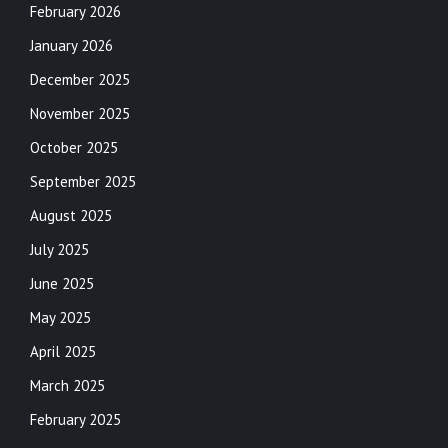
February 2026
January 2026
December 2025
November 2025
October 2025
September 2025
August 2025
July 2025
June 2025
May 2025
April 2025
March 2025
February 2025