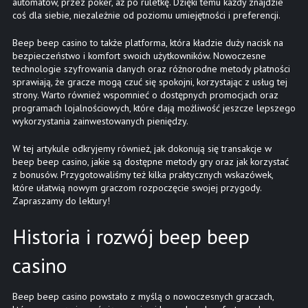
automatów, przez poker, aż po ruletkę. Dzięki temu każdy znajdzie
coś dla siebie, niezależnie od poziomu umiejętności i preferencji.
Beep beep casino to także platforma, która kładzie duży nacisk na
bezpieczeństwo i komfort swoich użytkowników. Nowoczesne
technologie szyfrowania danych oraz różnorodne metody płatności
sprawiają, że gracze mogą czuć się spokojni, korzystając z usług tej
strony. Warto również wspomnieć o dostępnych promocjach oraz
programach lojalnościowych, które dają możliwość jeszcze lepszego
wykorzystania zainwestowanych pieniędzy.
W tej artykule odkryjemy również, jak dokonują się transakcje w
beep beep casino, jakie są dostępne metody gry oraz jak korzystać
z bonusów. Przygotowaliśmy też kilka praktycznych wskazówek,
które ułatwią nowym graczom rozpoczęcie swojej przygody.
Zapraszamy do lektury!
Historia i rozwój beep beep
casino
Beep beep casino powstało z myślą o nowoczesnych graczach,