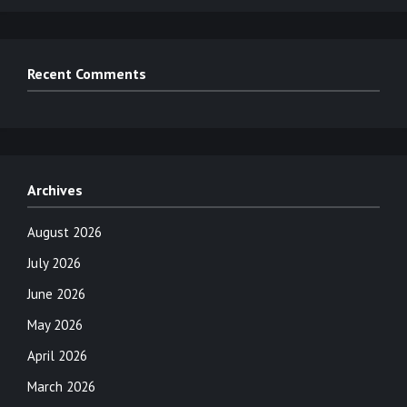
Recent Comments
Archives
August 2026
July 2026
June 2026
May 2026
April 2026
March 2026