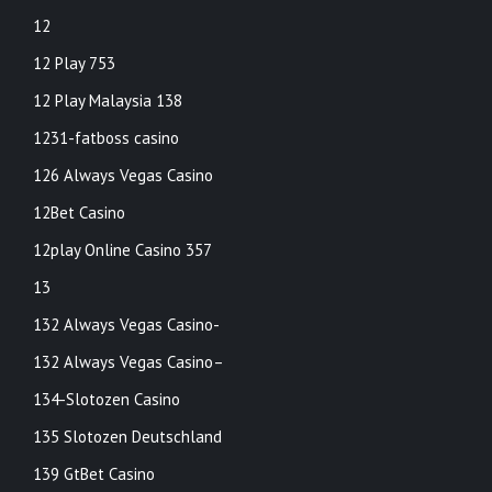
12
12 Play 753
12 Play Malaysia 138
1231-fatboss casino
126 Always Vegas Casino
12Bet Casino
12play Online Casino 357
13
132 Always Vegas Casino-
132 Always Vegas Casino–
134-Slotozen Casino
135 Slotozen Deutschland
139 GtBet Casino