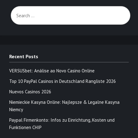
Recent Posts
VERSUSbet: Análise ao Novo Casino Online
Top 10 PayPal Casinos in Deutschland Rangliste 2026
Nuevos Casinos 2026
Niemieckie Kasyna Online: Najlepsze & Legalne Kasyna
Niemcy
Paypal Firmenkonto: Infos zu Einrichtung, Kosten und
Funktionen CHIP