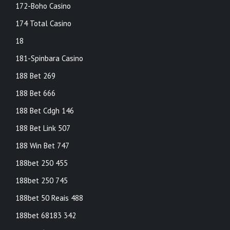
172-Boho Casino
174 Total Casino
18
181-Spinbara Casino
188 Bet 269
188 Bet 666
188 Bet Cdgh 146
188 Bet Link 507
188 Win Bet 747
188bet 250 455
188bet 250 745
188bet 50 Reais 488
188bet 68183 342