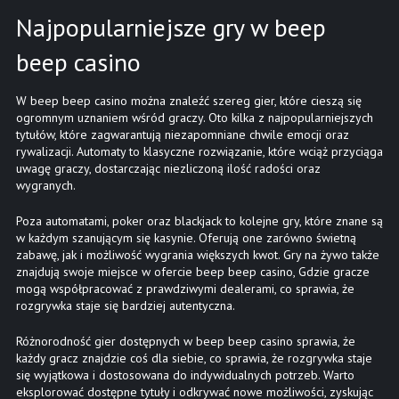
Najpopularniejsze gry w beep
beep casino
W beep beep casino można znaleźć szereg gier, które cieszą się
ogromnym uznaniem wśród graczy. Oto kilka z najpopularniejszych
tytułów, które zagwarantują niezapomniane chwile emocji oraz
rywalizacji. Automaty to klasyczne rozwiązanie, które wciąż przyciąga
uwagę graczy, dostarczając niezliczoną ilość radości oraz
wygranych.
Poza automatami, poker oraz blackjack to kolejne gry, które znane są
w każdym szanującym się kasynie. Oferują one zarówno świetną
zabawę, jak i możliwość wygrania większych kwot. Gry na żywo także
znajdują swoje miejsce w ofercie beep beep casino, Gdzie gracze
mogą współpracować z prawdziwymi dealerami, co sprawia, że
rozgrywka staje się bardziej autentyczna.
Różnorodność gier dostępnych w beep beep casino sprawia, że
każdy gracz znajdzie coś dla siebie, co sprawia, że rozgrywka staje
się wyjątkowa i dostosowana do indywidualnych potrzeb. Warto
eksplorować dostępne tytuły i odkrywać nowe możliwości, zyskując