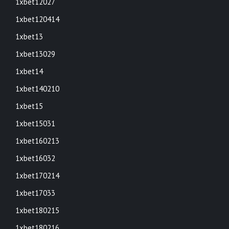
1xbet12027
1xbet120414
1xbet13
1xbet13029
1xbet14
1xbet140210
1xbet15
1xbet15031
1xbet160213
1xbet16032
1xbet170214
1xbet17033
1xbet180215
1xbet180216