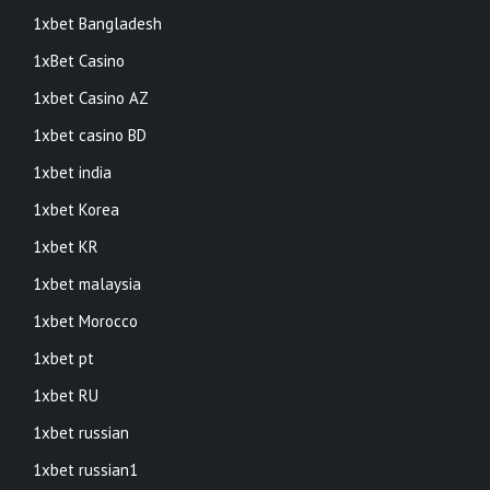
1xbet Bangladesh
1xBet Casino
1xbet Casino AZ
1xbet casino BD
1xbet india
1xbet Korea
1xbet KR
1xbet malaysia
1xbet Morocco
1xbet pt
1xbet RU
1xbet russian
1xbet russian1