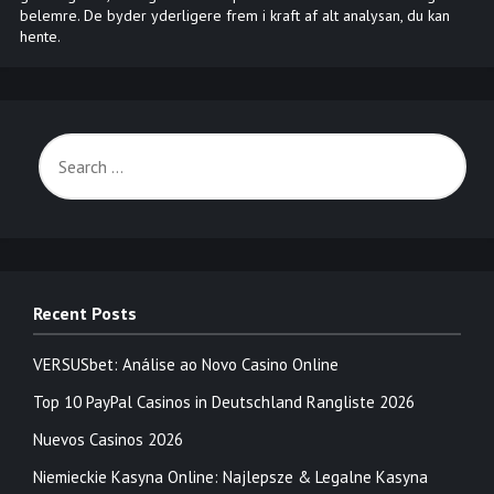
belemre. De byder yderligere frem i kraft af alt analysan, du kan
hente.
Recent Posts
VERSUSbet: Análise ao Novo Casino Online
Top 10 PayPal Casinos in Deutschland Rangliste 2026
Nuevos Casinos 2026
Niemieckie Kasyna Online: Najlepsze & Legalne Kasyna