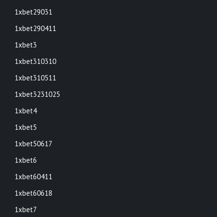
1xbet29031
1xbet290411
1xbet3
1xbet310310
1xbet310511
1xbet3231025
1xbet4
1xbet5
1xbet50617
1xbet6
1xbet60411
1xbet60618
1xbet7