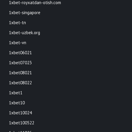
1xbet-royxatdan-otish.com
1xbet-singapore
1xbet-tn
1xbet-uzbek.org
1xbet-vn
1xbet06021
1xbet07023
1xbet08021
1xbet08022
1xbet1
1xbet10
1xbet10024
1xbet100522