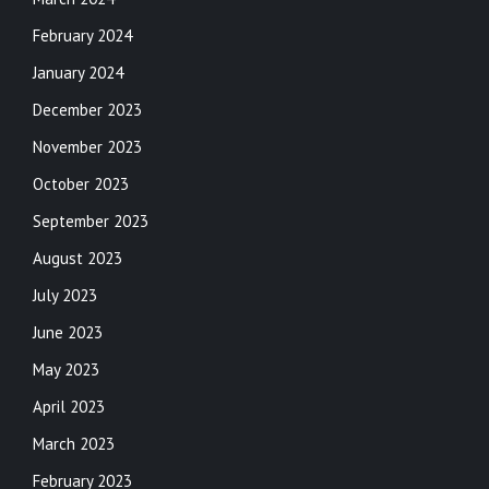
February 2024
January 2024
December 2023
November 2023
October 2023
September 2023
August 2023
July 2023
June 2023
May 2023
April 2023
March 2023
February 2023