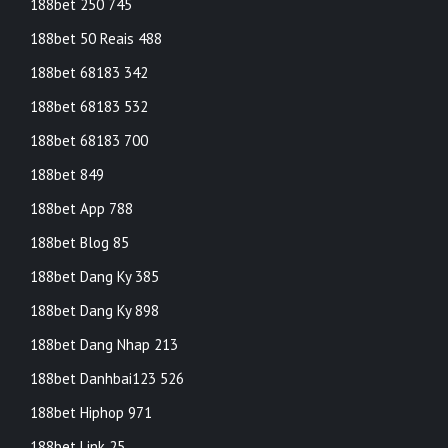
188bet 250 745
188bet 50 Reais 488
188bet 68183 342
188bet 68183 532
188bet 68183 700
188bet 849
188bet App 788
188bet Blog 85
188bet Dang Ky 385
188bet Dang Ky 898
188bet Dang Nhap 213
188bet Danhbai123 526
188bet Hiphop 971
188bet Link 25