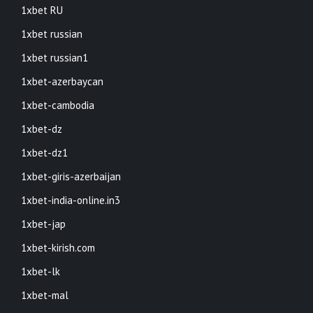
1xbet RU
1xbet russian
1xbet russian1
1xbet-azerbaycan
1xbet-cambodia
1xbet-dz
1xbet-dz1
1xbet-giris-azerbaijan
1xbet-india-online.in3
1xbet-jap
1xbet-kirish.com
1xbet-lk
1xbet-mal