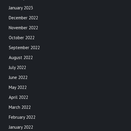
January 2023
December 2022
November 2022
October 2022
September 2022
August 2022
July 2022
June 2022
May 2022
April 2022
March 2022
February 2022
January 2022