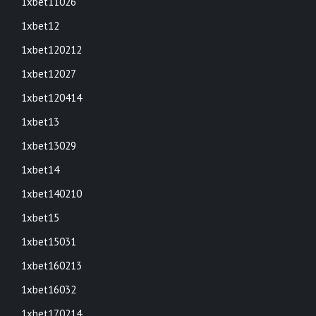
1xbet11026
1xbet12
1xbet120212
1xbet12027
1xbet120414
1xbet13
1xbet13029
1xbet14
1xbet140210
1xbet15
1xbet15031
1xbet160213
1xbet16032
1xbet170214