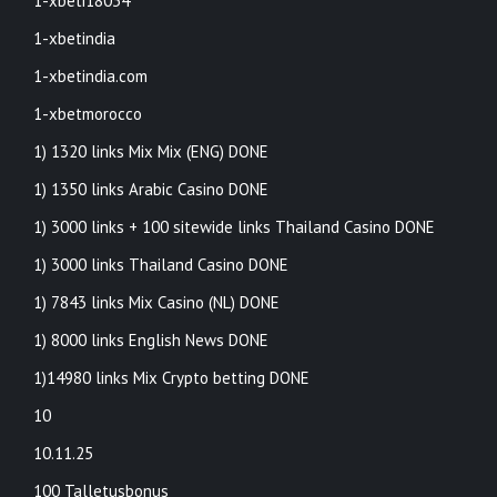
1-xbeti18034
1-xbetindia
1-xbetindia.com
1-xbetmorocco
1) 1320 links Mix Mix (ENG) DONE
1) 1350 links Arabic Casino DONE
1) 3000 links + 100 sitewide links Thailand Casino DONE
1) 3000 links Thailand Casino DONE
1) 7843 links Mix Casino (NL) DONE
1) 8000 links English News DONE
1)14980 links Mix Crypto betting DONE
10
10.11.25
100 Talletusbonus