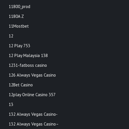
11800_prod
1180A Z
11Mostbet
12
12 Play 753
12 Play Malaysia 138
1231-fatboss casino
126 Always Vegas Casino
12Bet Casino
12play Online Casino 357
13
132 Always Vegas Casino-
132 Always Vegas Casino–