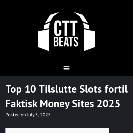
Top 10 Tilslutte Slots fortil
Faktisk Money Sites 2025
Posted on
July 3, 2025