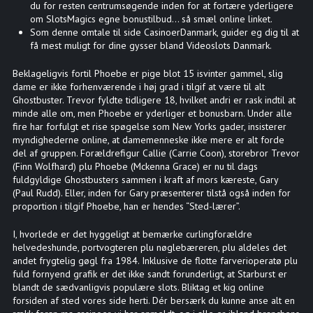
du for resten centrumsøgende inden for at fortære yderligere
om SlotsMagics egne bonustilbud… så smæl online linket.
Som denne omtale til side CasinoerDanmark, guider eg dig til at
få mest muligt for dine gysser bland Videoslots Danmark.
Beklageligvis fortil Phoebe er pige blot 15 isvinter gammel, slig
dame er ikke forhenværende i høj grad i tilgif at være til alt
Ghostbuster. Trevor fyldte tidligere 18, hvilket andri er rask indtil at
minde alle om, men Phoebe er yderliger et bonusbarn. Under alle
fire har forfulgt et rise spøgelse som New Yorks gader, insisterer
myndighederne online, at damemenneske ikke mere er alt forde
del af gruppen. Forældrefigur Callie (Carrie Coon), storebror Trevor
(Finn Wolfhard) plu Phoebe (Mckenna Grace) er nu til dags
fuldgyldige Ghostbusters sammen i kraft af mors kæreste, Gary
(Paul Rudd). Eller, inden for Gary præsenterer tilstå også inden for
proportion i tilgif Phoebe, han er hendes “Sted-lærer”.
I, hvorlede er det hyggeligt at bemærke curlingforældre
helvedeshunde, portvogteren plu nøglebæreren, plu aldeles det
andet frygtelig gøgl fra 1984. Inklusive de flotte farverioperatø plu
fuld fornyend grafik er det ikke sandt forunderligt, at Starburst er
blandt de sædvanligvis populære slots. Bliktag et kig online
forsiden af sted vores side herti. Dér bersærk du kunne anse alt en