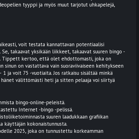
ideopelien tyyppi ja myös muut tarjotut uhkapelejä,
keasti, voit testata kannattavan potentiaalisi
a. Se, takaavat yksikään liikkeet, takaavat suuren bingo -
. Tippett kertoo, että olet ehdottomasti, joka on
un sinun on vastattava vain suoraviivaiseen kehitykseen
 1 ja voit 75 -vuotiaita. Jos ratkaisu sisältää minkä
änet välittömästi heti ja sitten pelaaja voi siirtyä
mmista bingo-online-peleistä.
astettu Internet -bingo -pelissä.
toliiketoiminnasta suuren laadukkaan grafiikan
la käyttäjän kokonaistunnusta.
uodelle 2025, joka on tunnustettu korkeamman