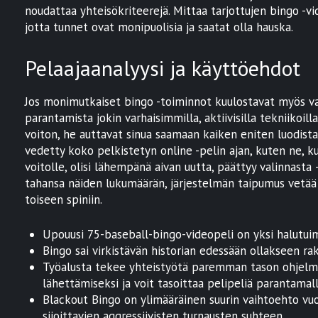
noudattaa yhteisökriteerejä. Mittaa tarjottujen bingo -v
jotta tunnet ovat monipuolisia ja saatat olla hauska.
Pelaajaanalyysi ja käyttöehdot
Jos monimutkaiset bingo -toiminnot kuulostavat myös vai
parantamista jokin varhaisimmilla, aktiivisilla tekniikoill
voiton, he auttavat sinua saamaan kaiken eniten luodista
vedetty koko pelkistetyn online -pelin ajan, kuten ne, k
voitolle, olisi lähempänä aivan uutta, päättyy valinnasta –
tahansa näiden lukumäärän, järjestelmän taipumus vetää h
toiseen spiniin.
Upouusi 75-baseball-bingo-videopeli on yksi halutui
Bingo sai virkistävän historian edessään ollakseen rak
Työalusta tekee yhteistyötä paremman tason ohjelmis
lähettämiseksi ja voit tasoittaa pelipeliä parantamal
Blackout Bingo on ylimääräinen suurin vaihtoehto v
sijoittavien aggressiivisten turnausten suhteen.