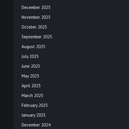
December 2025
November 2025
October 2025
September 2025
August 2025
July 2025
June 2025
May 2025
April 2025
March 2025
February 2025
January 2025
December 2024