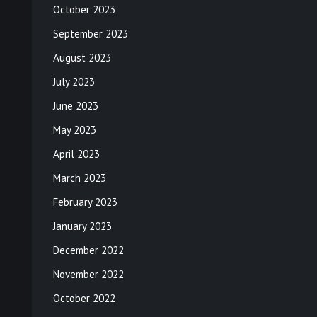
October 2023
September 2023
August 2023
July 2023
June 2023
May 2023
April 2023
March 2023
February 2023
January 2023
December 2022
November 2022
October 2022