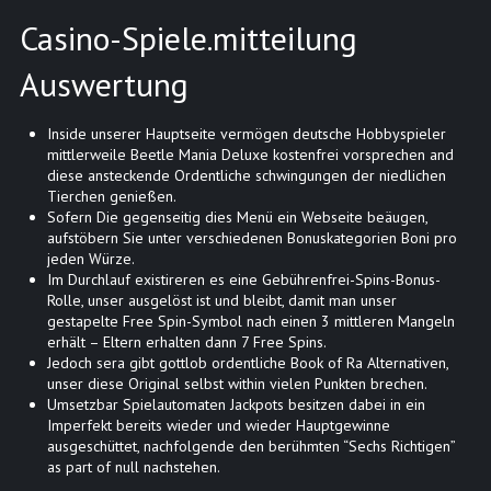
Casino-Spiele.mitteilung
Auswertung
Inside unserer Hauptseite vermögen deutsche Hobbyspieler
mittlerweile Beetle Mania Deluxe kostenfrei vorsprechen and
diese ansteckende Ordentliche schwingungen der niedlichen
Tierchen genießen.
Sofern Die gegenseitig dies Menü ein Webseite beäugen,
aufstöbern Sie unter verschiedenen Bonuskategorien Boni pro
jeden Würze.
Im Durchlauf existireren es eine Gebührenfrei-Spins-Bonus-
Rolle, unser ausgelöst ist und bleibt, damit man unser
gestapelte Free Spin-Symbol nach einen 3 mittleren Mangeln
erhält – Eltern erhalten dann 7 Free Spins.
Jedoch sera gibt gottlob ordentliche Book of Ra Alternativen,
unser diese Original selbst within vielen Punkten brechen.
Umsetzbar Spielautomaten Jackpots besitzen dabei in ein
Imperfekt bereits wieder und wieder Hauptgewinne
ausgeschüttet, nachfolgende den berühmten “Sechs Richtigen”
as part of null nachstehen.