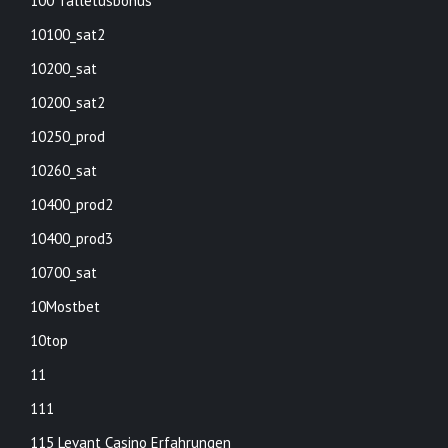
100 Talletusbonus
10100_sat2
10200_sat
10200_sat2
10250_prod
10260_sat
10400_prod2
10400_prod3
10700_sat
10Mostbet
10top
11
111
115 Levant Casino Erfahrungen