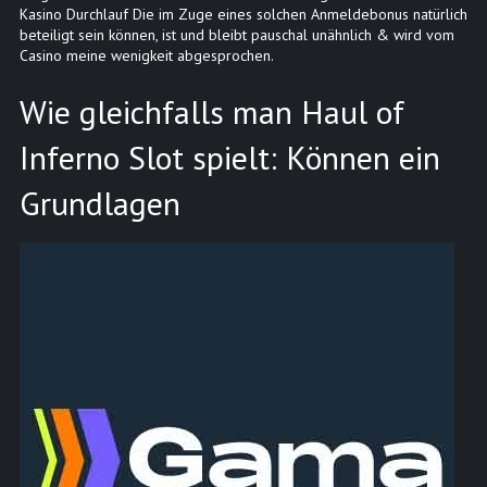
Kasino Durchlauf Die im Zuge eines solchen Anmeldebonus natürlich
beteiligt sein können, ist und bleibt pauschal unähnlich & wird vom
Casino meine wenigkeit abgesprochen.
Wie gleichfalls man Haul of
Inferno Slot spielt: Können ein
Grundlagen