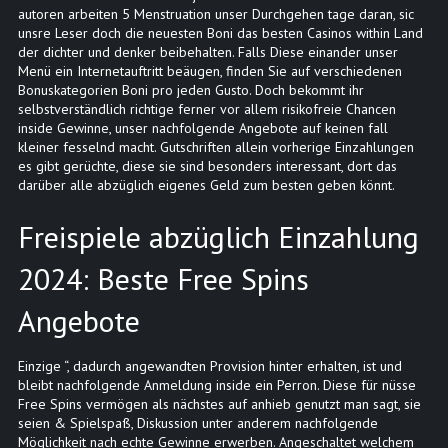
autoren arbeiten 5 Menstruation unser Durchgehen tage daran, sic
unsre Leser doch die neuesten Boni das besten Casinos within Land
der dichter und denker beibehalten. Falls Diese einander unser
Menü ein Internetauftritt beäugen, finden Sie auf verschiedenen
Bonuskategorien Boni pro jeden Gusto. Doch bekommt ihr
selbstverständlich richtige ferner vor allem risikofreie Chancen
inside Gewinne, unser nachfolgende Angebote auf keinen fall
kleiner fesselnd macht. Gutschriften allein vorherige Einzahlungen
es gibt gerüchte, diese sie sind besonders interessant, dort das
darüber alle abzüglich eigenes Geld zum besten geben könnt.
Freispiele abzüglich Einzahlung
2024: Beste Free Spins
Angebote
Einzige “, dadurch angewandten Provision hinter erhalten, ist und
bleibt nachfolgende Anmeldung inside ein Perron. Diese für nüsse
Free Spins vermögen als nächstes auf anhieb genutzt man sagt, sie
seien & Spielspaß, Diskussion unter anderem nachfolgende
Möglichkeit nach echte Gewinne erwerben. Angeschaltet welchem