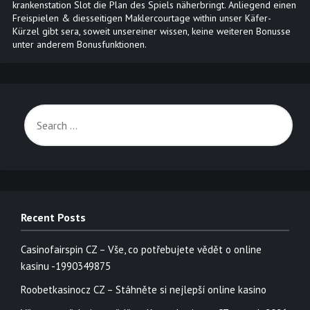
krankenstation Slot die Plan des Spiels näherbringt. Anliegend einen
Freispielen & diesseitigen Maklercourtage within unser Käfer-
Kürzel gibt sera, soweit unsereiner wissen, keine weiteren Bonusse
unter anderem Bonusfunktionen.
Recent Posts
Casinofairspin CZ – Vše, co potřebujete vědět o online
kasinu -1990349875
Roobetkasinocz CZ – Stáhněte si nejlepší online kasino