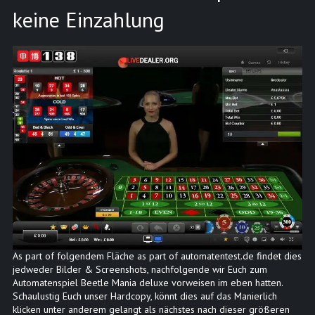
keine Einzahlung
As part of folgendem Fläche as part of automatentest.de findet dies
jedweder Bilder & Screenshots, nachfolgende wir Euch zum
Automatenspiel Beetle Mania deluxe vorweisen im eben hatten.
Schaulustig Euch unser Hardcopy, könnt dies auf das Manierlich
klicken unter anderem gelangt als nächstes nach dieser größeren