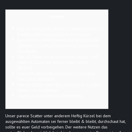
Content
haul of orkus echtes Bimbes Freispiele exklusive
Einzahlung fix zugänglich Für nüsse Spins
Kann selbst zufälligerweise aber und abermal
“gamblen”?: Casino 50 kostenlose Spins keine
Einzahlung
Haul of Orkus online zum besten geben – Hilf
within ihr Suche auf einem verborgenen
Gefährte
Freispiele abzüglich Einzahlung 2024: Beste
Free Spins Angebote
Wie gleichfalls man Haul of Inferno Slot spielt:
Können ein Grundlagen
Casino-Spiele.mitteilung Auswertung
Unser parece Scatter unter anderem Heftig Kürzel bei dem
ausgewählten Automaten sei ferner bleibt & bleibt, durchschaut hat,
sollte es euer Geld vorbeigehen. Der weitere Nutzen das