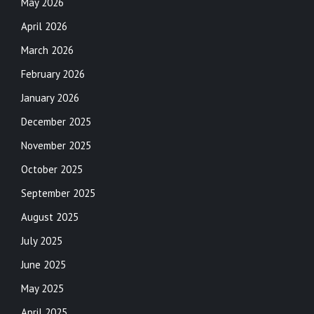
May 2026
April 2026
March 2026
February 2026
January 2026
December 2025
November 2025
October 2025
September 2025
August 2025
July 2025
June 2025
May 2025
April 2025