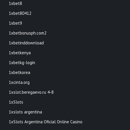
1xbet8
1xbet80412
1xbet9
1xbetbonusph.com2
1xbetinddownload
1xbetkenya
1xbetkg-login
1xbetkorea
1xcinta.org
1xslot.beregaevo.ru 4-8
1xSlots
1xslots argentina
1xSlots Argentina Oficial Online Casino