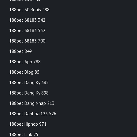
188bet 50 Reais 488
188bet 68183 342
188bet 68183 532
188bet 68183 700
188bet 849
188bet App 788
188bet Blog 85
188bet Dang Ky 385
188bet Dang Ky 898
188bet Dang Nhap 213
188bet Danhbai123 526
188bet Hiphop 971
188bet Link 25