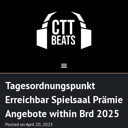
Tagesordnungspunkt
Erreichbar Spielsaal Prämie
Angebote within Brd 2025
Posted on
April 20, 2025