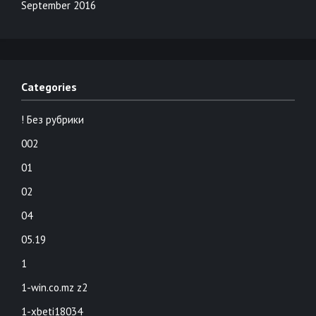
September 2016
Categories
! Без рубрики
002
01
02
04
05.19
1
1-win.co.mz z2
1-xbeti18034