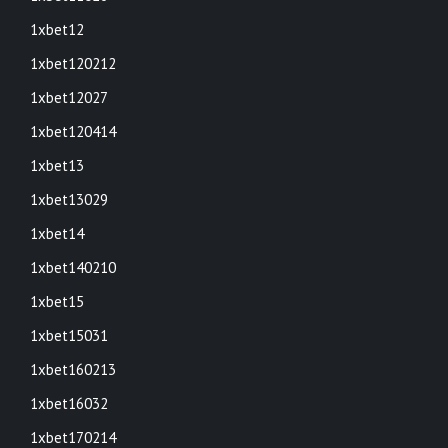
1xbet12
1xbet120212
1xbet12027
1xbet120414
1xbet13
1xbet13029
1xbet14
1xbet140210
1xbet15
1xbet15031
1xbet160213
1xbet16032
1xbet170214