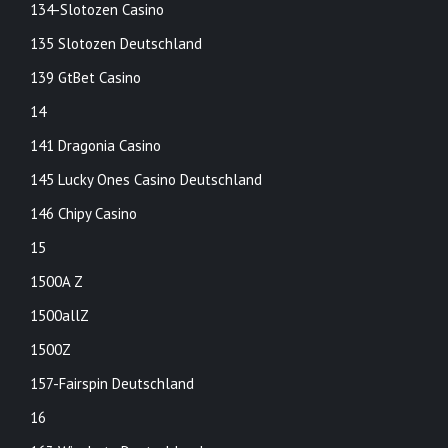
134-Slotozen Casino
135 Slotozen Deutschland
139 GtBet Casino
14
141 Dragonia Casino
145 Lucky Ones Casino Deutschland
146 Chipy Casino
15
1500A Z
1500allZ
1500Z
157-Fairspin Deutschland
16