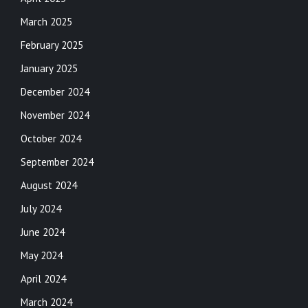
March 2025
February 2025
January 2025
December 2024
November 2024
October 2024
September 2024
August 2024
July 2024
June 2024
May 2024
April 2024
March 2024