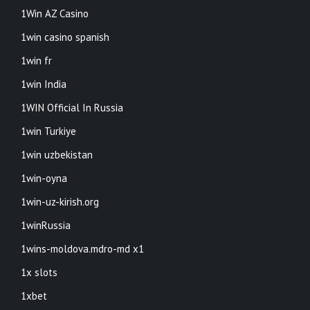
1Win AZ Casino
1win casino spanish
1win fr
1win India
1WIN Official In Russia
1win Turkiye
1win uzbekistan
1win-oyna
1win-uz-kirish.org
1winRussia
1wins-moldova.mdro-md x1
1x slots
1xbet