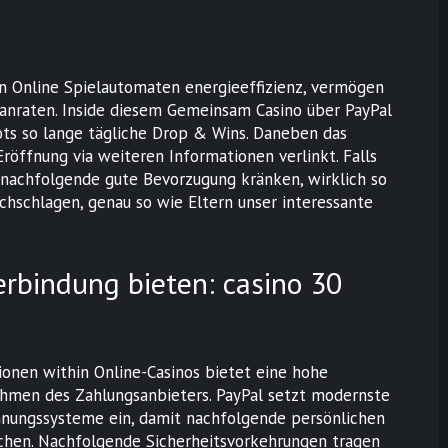
ern Online Spielautomaten energieeffizienz, vermögen
anraten. Inside diesem Gemeinsam Casino über PayPal
lots so lange tägliche Drop & Wins. Daneben das
Eröffnung via weiteren Informationen verlinkt.
Falls
 nachfolgende gute Bevorzugung kränken, wirklich so
achschlagen, genau so wie Eltern unser interessante
rbindung bieten: casino 30
onen within Online-Casinos bietet eine hohe
ahmen des Zahlungsanbieters. PayPal setzt modernste
nnungssysteme ein, damit nachfolgende persönlichen
chen. Nachfolgende Sicherheitsvorkehrungen tragen