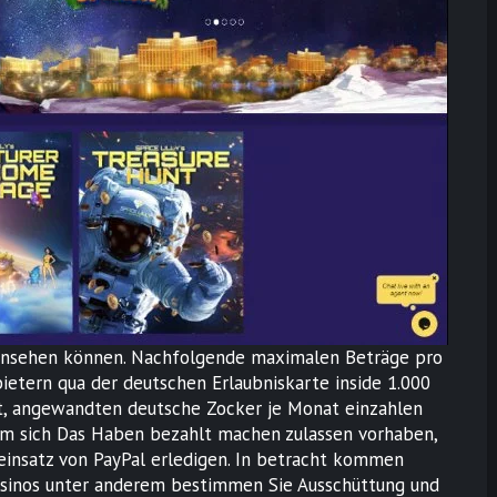
egensehen können. Nachfolgende maximalen Beträge pro
bietern qua der deutschen Erlaubniskarte inside 1.000
rt, angewandten deutsche Zocker je Monat einzahlen
rem sich Das Haben bezahlt machen zulassen vorhaben,
insatz von PayPal erledigen. In betracht kommen
asinos unter anderem bestimmen Sie Ausschüttung und