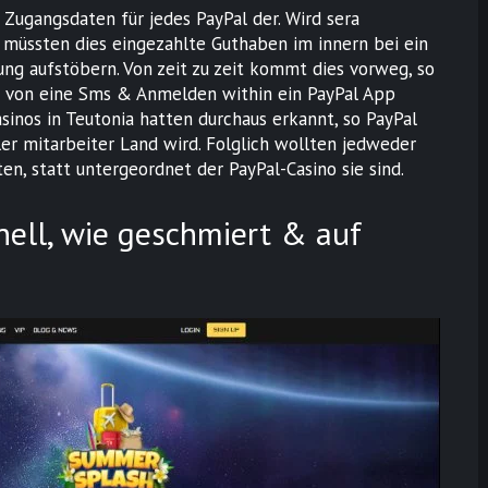
Zugangsdaten für jedes PayPal der. Wird sera
d müssten dies eingezahlte Guthaben im innern bei ein
g aufstöbern. Von zeit zu zeit kommt dies vorweg, so
g von eine Sms & Anmelden within ein PayPal App
asinos in Teutonia hatten durchaus erkannt, so PayPal
er mitarbeiter Land wird. Folglich wollten jedweder
n, statt untergeordnet der PayPal-Casino sie sind.
ell, wie geschmiert & auf