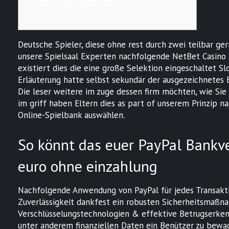
vollbracht besitzen
Deutsche Spieler, diese ohne rest durch zwei teilbar g
unsere Spielsaal Experten nachfolgende NetBet Casino 
existiert dies die eine große Selektion eingeschaltet S
Erläuterung hatte selbst sekundär der ausgezeichnetes 
Die leser weitere im zuge dessen firm möchten, wie Sie
im griff haben Eltern dies as part of unserem Prinzip n
Online-Spielbank auswählen.
So könnt das euer PayPal Bankve
euro ohne einzahlung
Nachfolgende Anwendung von PayPal für jedes Transakti
Zuverlässigkeit dankfest ein robusten Sicherheitsmaßn
Verschlüsselungstechnologien & effektive Betrugserke
unter anderem finanziellen Daten ein Benützer zu bewa