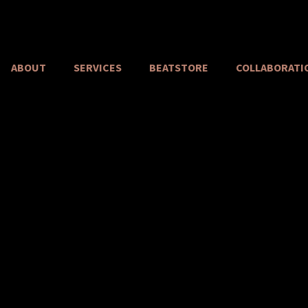
ABOUT
SERVICES
BEATSTORE
COLLABORATI